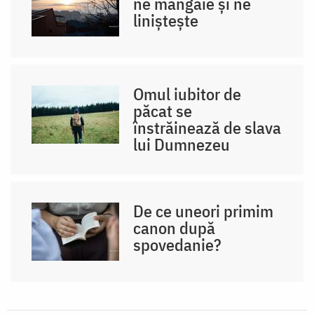
ne mângâie și ne
liniștește
Omul iubitor de
păcat se
înstrăinează de slava
lui Dumnezeu
De ce uneori primim
canon după
spovedanie?