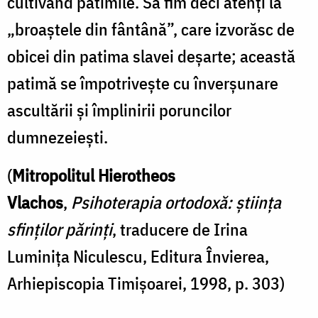
cultivând patimile. Să fim deci atenți la
„broaștele din fântână”, care izvorăsc de
obicei din patima slavei deșarte; această
patimă se împotrivește cu înverșunare
ascultării și împlinirii poruncilor
dumnezeiești.
(
Mitropolitul Hierotheos
Vlachos
,
Psihoterapia ortodoxă: știința
sfinților părinți
, traducere de Irina
Luminița Niculescu, Editura Învierea,
Arhiepiscopia Timișoarei, 1998, p. 303)