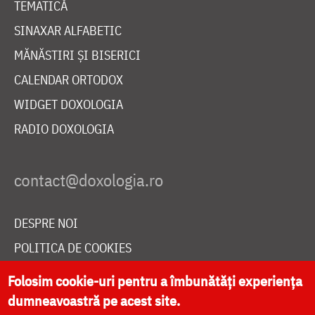
TEMATICĂ
SINAXAR ALFABETIC
MĂNĂSTIRI ȘI BISERICI
CALENDAR ORTODOX
WIDGET DOXOLOGIA
RADIO DOXOLOGIA
DESPRE NOI
POLITICA DE COOKIES
DONEAZĂ ONLINE PENTRU CATEDRALA NAȚIONALĂ
Folosim cookie-uri pentru a îmbunătăți experiența
dumneavoastră pe acest site.