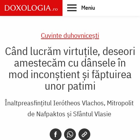
Skip
Meniu
to
main
Main
content
navigation
Cuvinte duhovnicești
Când lucrăm virtuțile, deseori
amestecăm cu dânsele în
mod inconștient și făptuirea
unor patimi
Înaltpreasfințitul Ierótheos Vlachos, Mitropolit
de Nafpaktos și Sfântul Vlasie