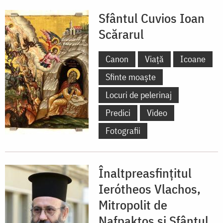
Sfântul Cuvios Ioan
Scărarul
Canon
Viață
Icoane
Sfinte moaște
Locuri de pelerinaj
Predici
Video
Fotografii
Înaltpreasfințitul
Ierótheos Vlachos,
Mitropolit de
Nafpaktos și Sfântul