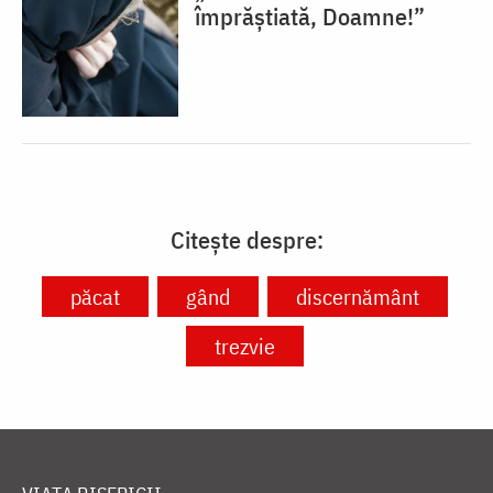
împrăștiată, Doamne!”
Citește despre:
păcat
gând
discernământ
trezvie