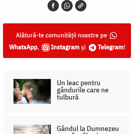
Alătură-te comunității noastre pe
WhatsApp
,
Instagram
și
Telegram
!
Un leac pentru
gândurile care ne
tulbură
Gândul la Dumnezeu