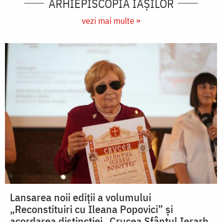
ARHIEPISCOPIA IAŞILOR
vezi mai multe »
Lansarea noii ediții a volumului
„Reconstituiri cu Ileana Popovici” și
acordarea distincției „Crucea Sfântul Ierarh