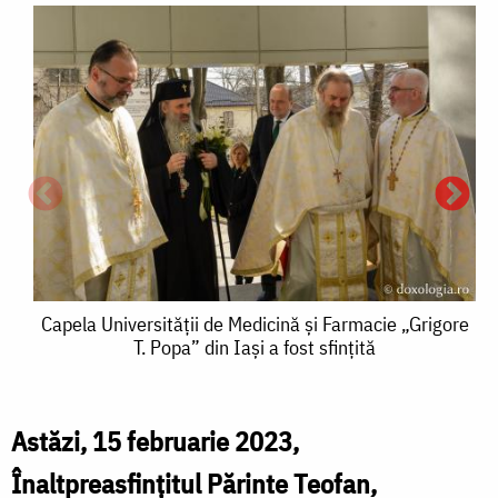
Capela
Capela Universității de Medicină și Farmacie „Grigore
T. Popa” din Iași a fost sfințită
Universității
de
Medicină
Astăzi, 15 februarie 2023,
și
Înaltpreasfințitul Părinte Teofan,