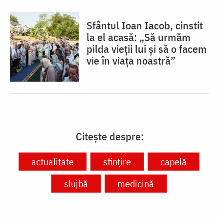
Sfântul Ioan Iacob, cinstit
la el acasă: „Să urmăm
pilda vieții lui și să o facem
vie în viața noastră”
Citește despre:
actualitate
sfinţire
capelă
slujbă
medicină