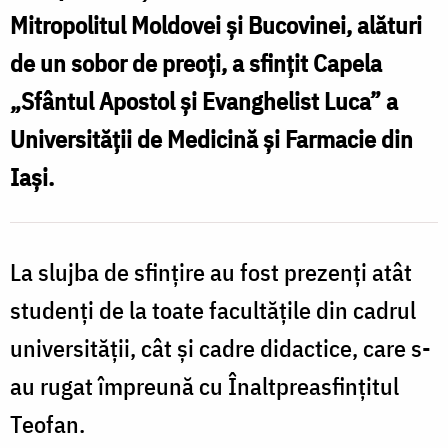
U
Farmacie
Mitropolitul Moldovei și Bucovinei, alături
„Grigore
de un sobor de preoți, a sfințit Capela
T.
„Sfântul Apostol și Evanghelist Luca” a
ș
Popa”
Universității de Medicină și Farmacie din
din
Iași.
„
Iași
T
a
fost
La slujba de sfințire au fost prezenți atât
d
sfințită
studenți de la toate facultățile din cadrul
I
universității, cât și cadre didactice, care s-
au rugat împreună cu Înaltpreasfințitul
f
Teofan.
s