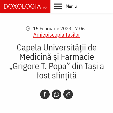
Skip
Meniu
to
main
Main
content
navigation
15 Februarie 2023 17:06
Arhiepiscopia Iaşilor
Capela Universității de
Medicină și Farmacie
„Grigore T. Popa” din Iași a
fost sfințită