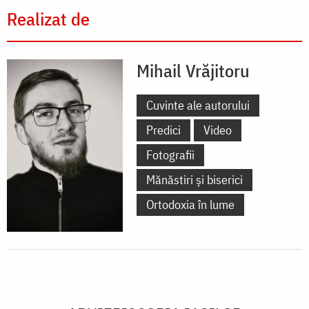
Realizat de
Mihail Vrăjitoru
Cuvinte ale autorului
Predici
Video
Fotografii
Mănăstiri și biserici
Ortodoxia în lume