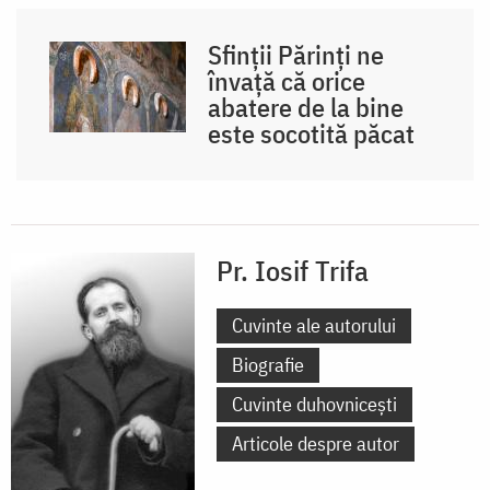
Sfinții Părinți ne
învață că orice
abatere de la bine
este socotită păcat
Pr. Iosif Trifa
Cuvinte ale autorului
Biografie
Cuvinte duhovnicești
Articole despre autor