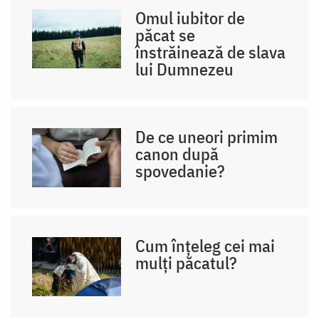
Omul iubitor de
păcat se
înstrăinează de slava
lui Dumnezeu
De ce uneori primim
canon după
spovedanie?
Cum înțeleg cei mai
mulți păcatul?