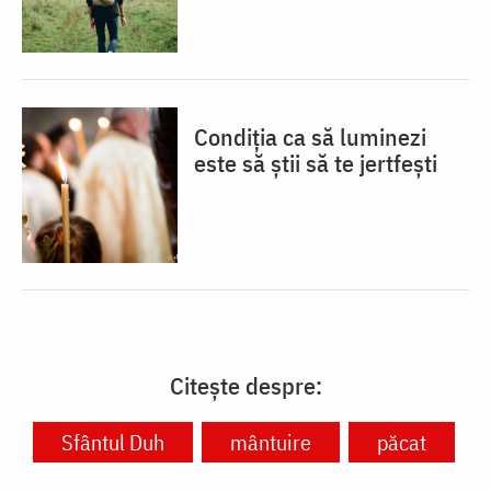
Condiția ca să luminezi
este să știi să te jertfești
Citește despre:
Sfântul Duh
mântuire
păcat