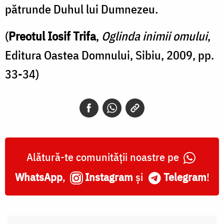
pătrunde Duhul lui Dumnezeu.
(
Preotul Iosif Trifa
,
Oglinda inimii omului
,
Editura Oastea Domnului, Sibiu, 2009, pp.
33-34)
Alătură-te comunității noastre pe
WhatsApp
,
Instagram
și
Telegram
!