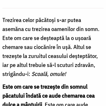
Nechifor
Trezirea celor păcătoşi s-ar putea
asemăna cu trezirea oamenilor din somn.
Este om care se deşteaptă la o uşoară
chemare sau ciocănire în uşă. Altul se
trezeşte la zuruitul ceasului deşteptător,
iar pe altul trebuie să-l scuturi zdravăn,
strigându-i:
Scoală, omule!
Este om care se trezeşte din somnul
păcatului îndată ce aude chemarea cea
dulce a mântuirii
. Este om care aude