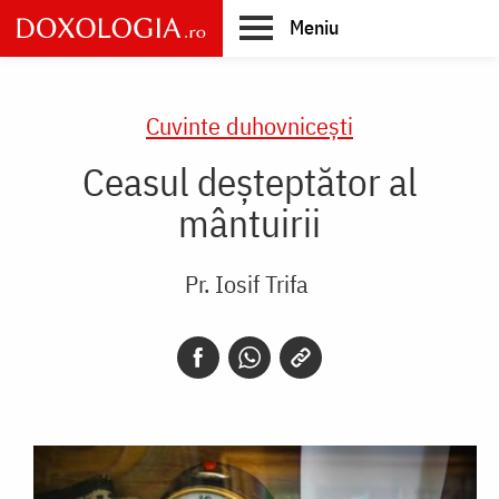
Skip
Meniu
to
main
Main
content
navigation
Cuvinte duhovnicești
Ceasul deșteptător al
mântuirii
Pr. Iosif Trifa