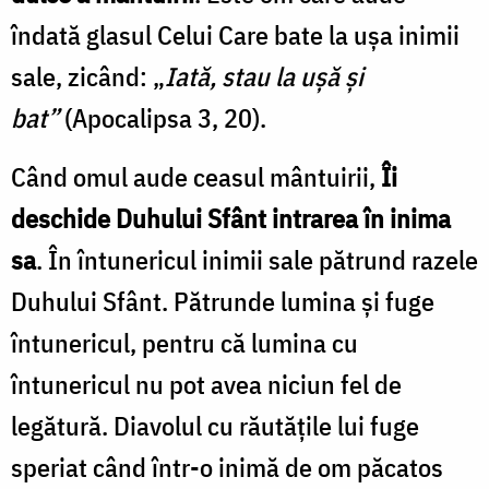
îndată glasul Celui Care bate la uşa inimii
sale, zicând: „
Iată, stau la uşă şi
bat”
(Apocalipsa 3, 20).
Când omul aude ceasul mântuirii,
Îi
deschide Duhului Sfânt intrarea în inima
sa
. În întunericul inimii sale pătrund razele
Duhului Sfânt. Pătrunde lumina şi fuge
întunericul, pentru că lumina cu
întunericul nu pot avea niciun fel de
legătură. Diavolul cu răutăţile lui fuge
speriat când într-o inimă de om păcatos