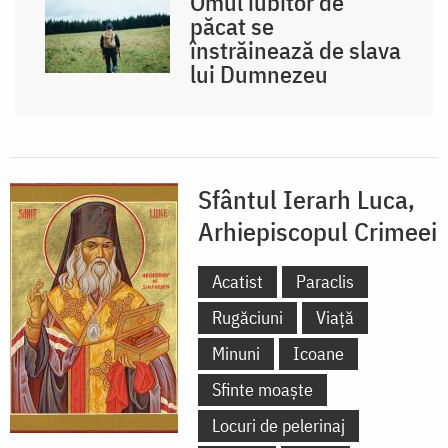
Omul iubitor de
păcat se
înstrăinează de slava
lui Dumnezeu
Sfântul Ierarh Luca,
Arhiepiscopul Crimeei
Acatist
Paraclis
Rugăciuni
Viață
Minuni
Icoane
Sfinte moaște
Locuri de pelerinaj