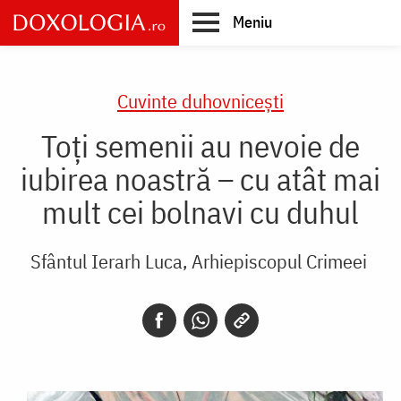
Skip
Meniu
to
main
Main
content
navigation
Cuvinte duhovnicești
Toți semenii au nevoie de
iubirea noastră – cu atât mai
mult cei bolnavi cu duhul
Sfântul Ierarh Luca, Arhiepiscopul Crimeei