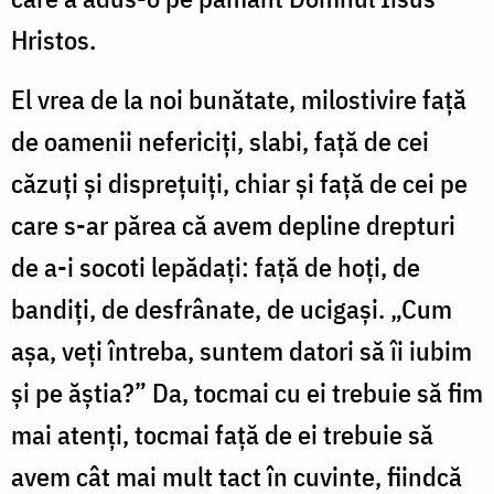
Crina
Hristos.
Zamfirescu
El vrea de la noi bunătate, milostivire față
de oamenii nefericiți, slabi, față de cei
căzuți și disprețuiți, chiar și față de cei pe
care s-ar părea că avem depline drepturi
de a-i socoti lepădați: față de hoți, de
bandiți, de desfrânate, de ucigași. „Cum
așa, veți întreba, suntem datori să îi iubim
și pe ăștia?” Da, tocmai cu ei trebuie să fim
mai atenți, tocmai față de ei trebuie să
avem cât mai mult tact în cuvinte, fiindcă