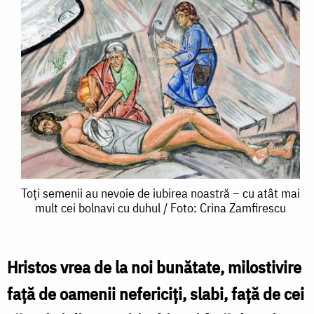
Toți
Toți semenii au nevoie de iubirea noastră – cu atât mai
mult cei bolnavi cu duhul / Foto: Crina Zamfirescu
semenii
au
nevoie
Hristos vrea de la noi bunătate, milostivire
de
față de oamenii nefericiți, slabi, față de cei
iubirea