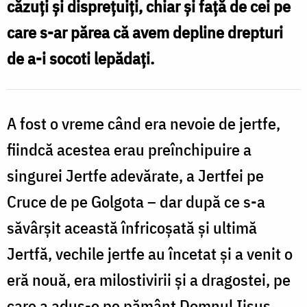
căzuți și disprețuiți, chiar și față de cei pe
noastră
care s-ar părea că avem depline drepturi
–
de a-i socoti lepădați.
cu
atât
mai
A fost o vreme când era nevoie de jertfe,
mult
fiindcă acestea erau preînchipuire a
cei
singurei Jertfe adevărate, a Jertfei pe
bolnavi
Cruce de pe Golgota – dar după ce s-a
cu
săvârșit această înfricoșată și ultimă
duhul
Jertfă, vechile jertfe au încetat și a venit o
/
eră nouă, era milostivirii și a dragostei, pe
Foto:
care a adus-o pe pământ Domnul Iisus