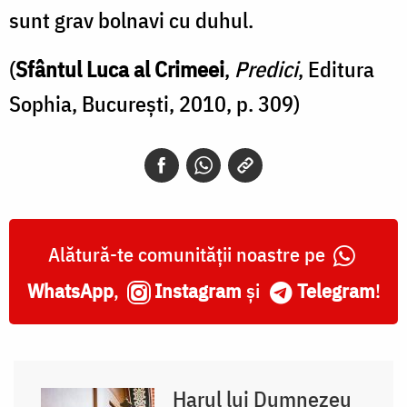
sunt grav bolnavi cu duhul.
(
Sfântul Luca al Crimeei
,
Predici
, Editura
Sophia, București, 2010, p. 309)
Alătură-te comunității noastre pe
WhatsApp
,
Instagram
și
Telegram
!
Harul lui Dumnezeu