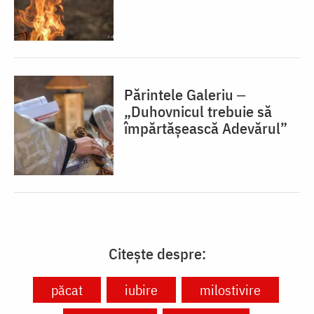
Părintele Galeriu ‒
„Duhovnicul trebuie să
împărtășească Adevărul”
Citește despre:
păcat
iubire
milostivire