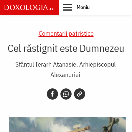
Skip
Meniu
to
main
Main
content
navigation
Comentarii patristice
Cel răstignit este Dumnezeu
Sfântul Ierarh Atanasie, Arhiepiscopul
Alexandriei