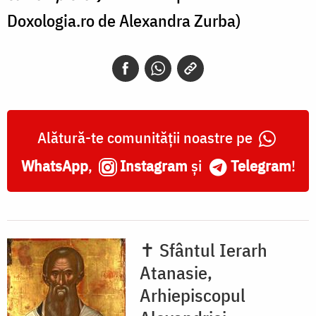
Doxologia.ro de Alexandra Zurba)
Alătură-te comunității noastre pe
WhatsApp
,
Instagram
și
Telegram
!
✝ Sfântul Ierarh
Atanasie,
Arhiepiscopul