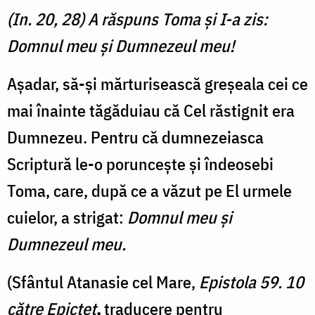
(In. 20, 28) A răspuns Toma şi I-a zis:
Domnul meu şi Dumnezeul meu!
Așadar, să-și mărturisească greșeala cei ce
mai înainte tăgăduiau că Cel răstignit era
Dumnezeu. Pentru că dumnezeiasca
Scriptură le-o porunceşte şi îndeosebi
Toma, care, după ce a văzut pe El urmele
cuielor, a strigat:
Domnul meu şi
Dumnezeul meu.
(Sfântul Atanasie cel Mare,
Epistola 59. 10
către Epictet
,
traducere pentru