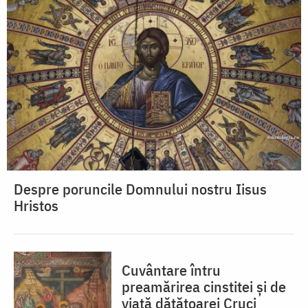
Despre poruncile Domnului nostru Iisus
Hristos
Cuvântare întru
preamărirea cinstitei și de
viață dătătoarei Cruci