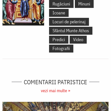
Rugăciuni
Minuni
Icoane
Locuri de pelerinaj
Sfântul Munte Athos
Predici
Video
Fotografii
COMENTARII PATRISTICE
vezi mai multe »