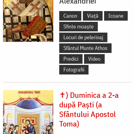
Alexandriei
Canon
Viață
Icoane
Sfinte moaște
Locuri de pelerinaj
Sfântul Munte Athos
Predici
Video
Fotografii
✝) Duminica a 2-a
după Paști (a
Sfântului Apostol
Toma)