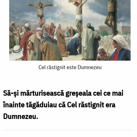
Cel
Cel răstignit este Dumnezeu
răstignit
este
Să-și mărturisească greșeala cei ce mai
Dumnezeu
înainte tăgăduiau că Cel răstignit era
Dumnezeu.