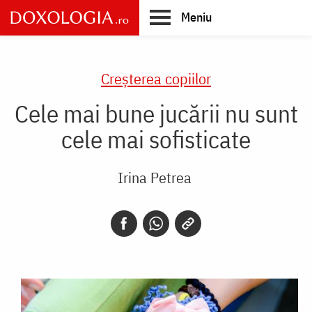
Skip
Meniu
to
main
Main
content
navigation
Creşterea copiilor
Cele mai bune jucării nu sunt
cele mai sofisticate
Irina Petrea