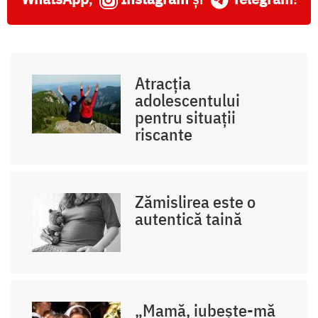
Atracția
adolescentului
pentru situații
riscante
Zămislirea este o
autentică taină
„Mamă, iubește-mă