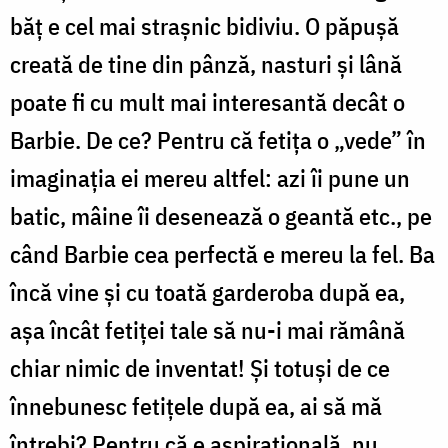
băţ e cel mai straşnic bidiviu. O păpuşă
creată de tine din pânză, nasturi şi lână
poate fi cu mult mai interesantă decât o
Barbie. De ce? Pentru că fetiţa o „vede” în
imaginaţia ei mereu altfel: azi îi pune un
batic, mâine îi desenează o geantă etc., pe
când Barbie cea perfectă e mereu la fel. Ba
încă vine şi cu toată garderoba după ea,
aşa încât fetiţei tale să nu-i mai rămână
chiar nimic de inventat! Și totuși de ce
înnebunesc fetițele după ea, ai să mă
întrebi? Pentru că e aspiraţională, nu