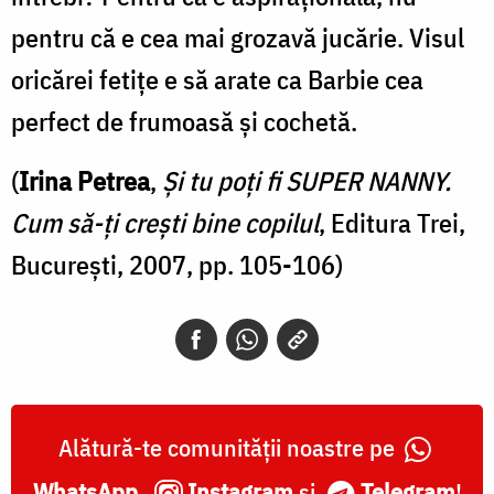
pentru că e cea mai grozavă jucărie. Visul
oricărei fetiţe e să arate ca Barbie cea
perfect de frumoasă şi cochetă.
(
Irina Petrea
,
Şi tu poţi fi SUPER NANNY.
Cum să-ţi creşti bine copilul
, Editura Trei,
București, 2007, pp. 105-106)
Alătură-te comunității noastre pe
WhatsApp
,
Instagram
și
Telegram
!