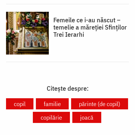
Femeile ce i-au născut –
temelie a măreției Sfinților
Trei Ierarhi
Citește despre:
copil
familie
părinte (de copil)
copilărie
joacă