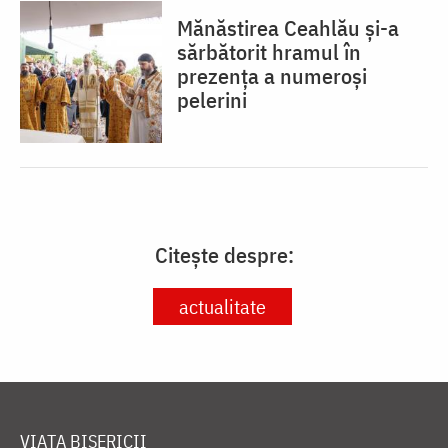
Mănăstirea Ceahlău și-a
sărbătorit hramul în
prezența a numeroși
pelerini
Citește despre:
actualitate
VIAȚA BISERICII