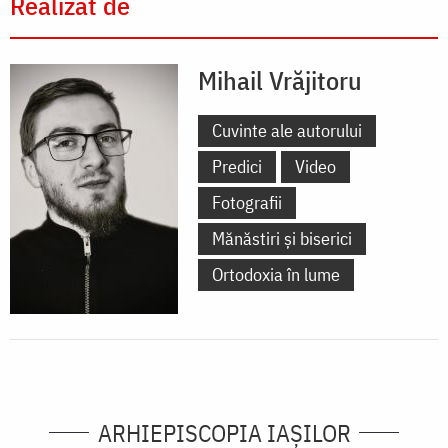
Realizat de
Mihail Vrăjitoru
Cuvinte ale autorului
Predici
Video
Fotografii
Mănăstiri și biserici
Ortodoxia în lume
ARHIEPISCOPIA IAŞILOR