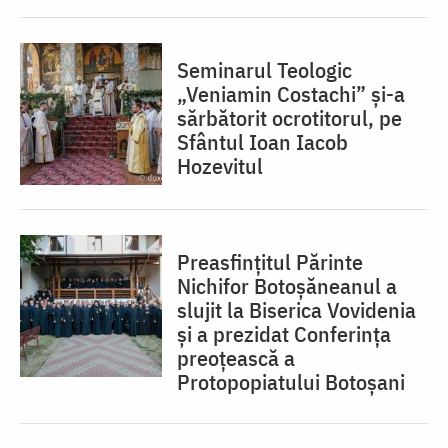
Seminarul Teologic
„Veniamin Costachi” și-a
sărbătorit ocrotitorul, pe
Sfântul Ioan Iacob
Hozevitul
Preasfințitul Părinte
Nichifor Botoșăneanul a
slujit la Biserica Vovidenia
și a prezidat Conferința
preoțească a
Protopopiatului Botoșani