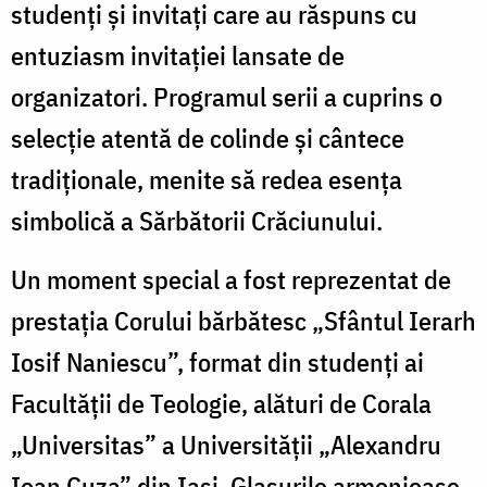
studenți și invitați care au răspuns cu
F
entuziasm invitației lansate de
M
V
organizatori. Programul serii a cuprins o
selecție atentă de colinde și cântece
tradiționale, menite să redea esența
simbolică a Sărbătorii Crăciunului.
Un moment special a fost reprezentat de
prestația Corului bărbătesc „Sfântul Ierarh
Iosif Naniescu”, format din studenți ai
Facultății de Teologie, alături de Corala
„Universitas” a Universității „Alexandru
Ioan Cuza” din Iași. Glasurile armonioase