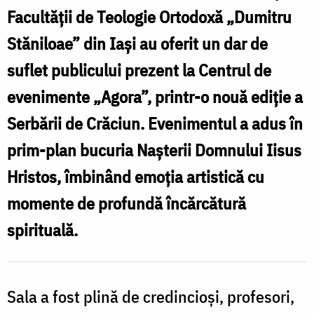
Facultății
Facultății de Teologie Ortodoxă „Dumitru
de
Stăniloae” din Iași au oferit un dar de
Teologie
suflet publicului prezent la Centrul de
Ortodoxă
evenimente „Agora”, printr-o nouă ediție a
F
„Dumitru
Serbării de Crăciun. Evenimentul a adus în
Stăniloae”
prim-plan bucuria Nașterii Domnului Iisus
T
din
Hristos, îmbinând emoția artistică cu
Iași
momente de profundă încărcătură
/
S
spirituală.
Foto:
d
Mihail
I
Vrăjitoru
Sala a fost plină de credincioși, profesori,
/