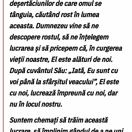
deșertăciunilor de care omul se
tânguia, căutând rost în lumea
aceasta. Dumnezeu vine să ne
descopere rostul, să ne înțelegem
lucrarea și să pricepem că, în curgerea
vieții noastre, El este alături de noi.
După cuvântul Său: „Iată, Eu sunt cu
voi până la sfârșitul veacului”, El este
cu noi, lucrează împreună cu noi, dar
nu în locul nostru.
Suntem chemați să trăim această
lucrare, să împlinim gândul de a ne uni