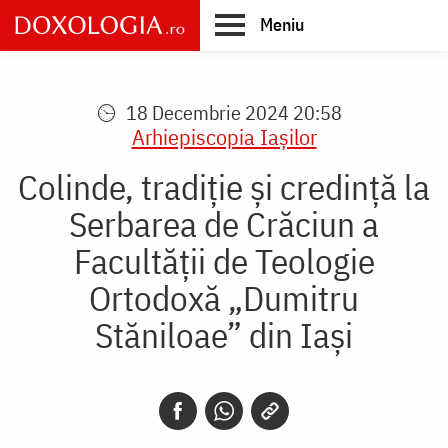
Skip
Meniu
to
main
Main
content
navigation
18 Decembrie 2024 20:58
Arhiepiscopia Iaşilor
Colinde, tradiție și credință la
Serbarea de Crăciun a
Facultății de Teologie
Ortodoxă „Dumitru
Stăniloae” din Iași