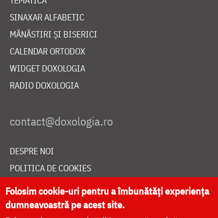
TEMATICĂ
SINAXAR ALFABETIC
MĂNĂSTIRI ȘI BISERICI
CALENDAR ORTODOX
WIDGET DOXOLOGIA
RADIO DOXOLOGIA
DESPRE NOI
POLITICA DE COOKIES
DONEAZĂ ONLINE PENTRU CATEDRALA NAȚIONALĂ
Folosim cookie-uri pentru a îmbunătăți experiența
dumneavoastră pe acest site.