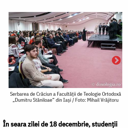
Serbarea
Serbarea de Crăciun a Facultății de Teologie Ortodoxă
„Dumitru Stăniloae” din Iași / Foto: Mihail Vrăjitoru
de
Crăciun
a
În seara zilei de 18 decembrie, studenții