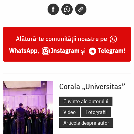
Alătură-te comunității noastre pe
WhatsApp
,
Instagram
și
Telegram
!
Corala „Universitas”
Cuvinte ale autorului
Video
Fotografii
Articole despre autor