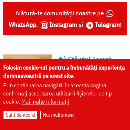
Alătură-te comunității noastre pe
WhatsApp
,
Instagram
și
Telegram
!
✝) Sfântul Ierarh
Iosif cel Milostiv,
Folosim cookie-uri pentru a îmbunătăți experiența
dumneavoastră pe acest site.
Mitropolitul Moldovei
Prin continuarea navigării în această pagină
Acatist
Paraclis
confirmați acceptarea utilizării fișierelor de tip
cookie.
Mai multe informații
Canon
Viață
Minuni
Icoane
Sfinte moaște
Sunt de acord
Nu, mulțumesc
Locuri de pelerinaj