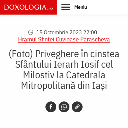
Skip
Meniu
to
main
Main
content
navigation
15 Octombrie 2023 22:00
Hramul Sfintei Cuvioase Parascheva
(Foto) Priveghere în cinstea
Sfântului Ierarh Iosif cel
Milostiv la Catedrala
Mitropolitană din Iași