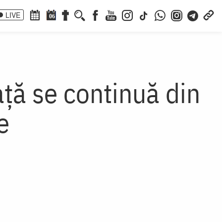
LIVE
06
aţă se continuă din
e