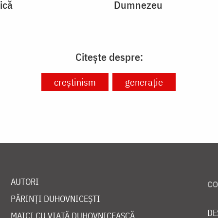
ică
Dumnezeu
Citește despre:
creștinism
generație
AUTORI
PĂRINȚI DUHOVNICEȘTI
DE
MAICI CU VIAȚĂ DUHOVNICEASCĂ