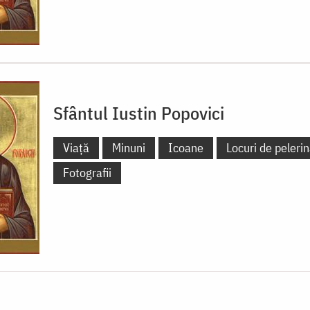
Sfântul Iustin Popovici
Viață
Minuni
Icoane
Locuri de pelerin
Fotografii