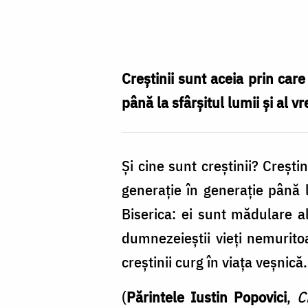
Foto:
Oana
Nechifor
Creştinii sunt aceia prin car
până la sfârşitul lumii şi al v
Şi cine sunt creştinii? Creşti
generaţie în generaţie până la
Biserica: ei sunt mădulare al
dumnezeieştii vieţi nemurito
creştinii curg în viaţa veşnică
(
Părintele Iustin Popovici
,
C