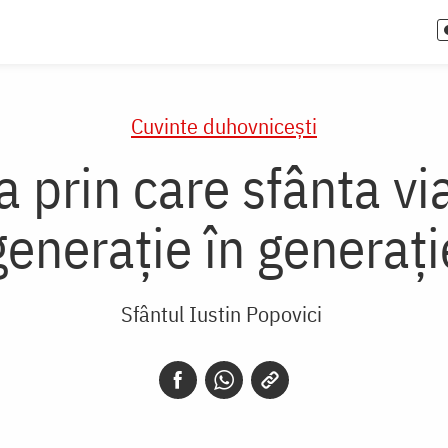
Cuvinte duhovnicești
ia prin care sfânta vi
generaţie în generaţi
Sfântul Iustin Popovici