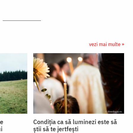
vezi mai multe »
se
Condiția ca să luminezi este să
i
știi să te jertfești