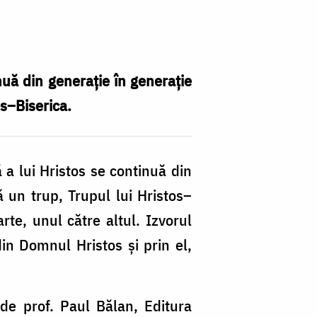
nuă din generaţie în generaţie
os–Biserica.
ă a lui Hristos se continuă din
ză un trup, Trupul lui Hristos–
rte, unul către altul. Izvorul
in Domnul Hristos şi prin el,
 de prof. Paul Bălan, Editura