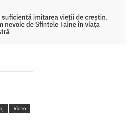
 suficientă imitarea vieții de creștin.
 nevoie de Sfintele Taine în viața
tră
aj
Video