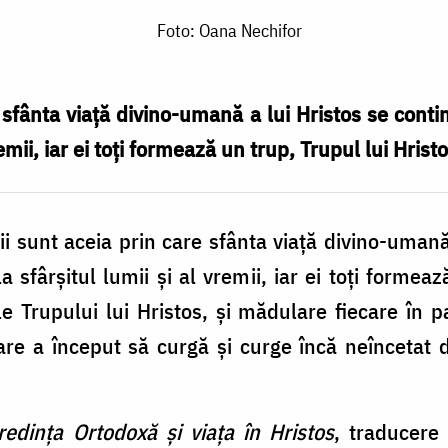
Foto: Oana Nechifor
e sfânta viaţă divino-umană a lui Hristos se conti
remii, iar ei toţi formează un trup, Trupul lui Hrist
nii sunt aceia prin care sfânta viaţă divino-uman
 sfârşitul lumii şi al vremii, iar ei toţi formea
e Trupului lui Hristos, şi mădulare fiecare în pa
are a început să curgă şi curge încă neîncetat d
.
redința Ortodoxă și viața în Hristos
, traducere