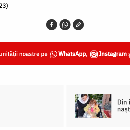
 23)
nității noastre pe
WhatsApp
,
Instagram
Din 
nașt