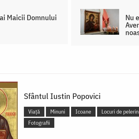
 ai Maicii Domnului
Nu e
Avem
noas
Sfântul Iustin Popovici
Viață
Minuni
Icoane
Locuri de pelerin
Fotografii