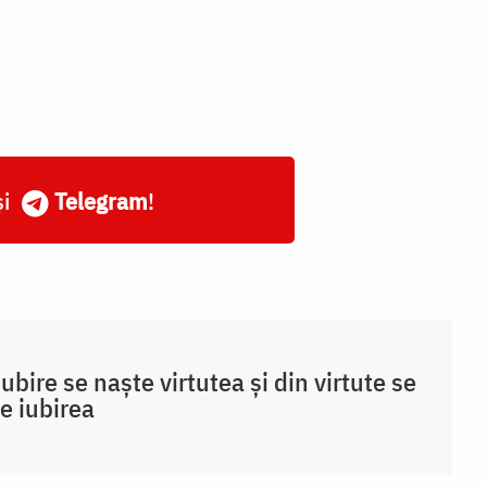
și
Telegram
!
iubire se naște virtutea și din virtute se
e iubirea