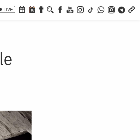
LIVE
07
le