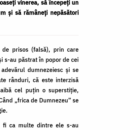
coaseţi vinerea, să începeţi un
um şi să rămâneţi nepăsători
de prisos (falsă), prin care
i s-au păstrat în popor de cei
că adevărul dumnezeiesc şi se
ate rânduri, că este interzisă
aibă cel puţin o superstiţie,
x. Când „frica de Dumnezeu” se
gie.
r fi ca multe dintre ele s-au