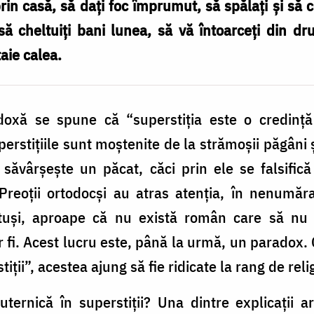
prin casă, să daţi foc împrumut, să spălaţi şi să 
ă cheltuiţi bani lunea, să vă întoarceţi din dr
aie calea.
odoxă se spune că “superstiţia este o credinţă 
stiţiile sunt moştenite de la strămoşii păgâni ş
e săvârşeşte un păcat, căci prin ele se falsifi
 Preoţii ortodocşi au atras atenţia, în nenumăr
totuşi, aproape că nu există român care să nu 
ar fi. Acest lucru este, până la urmă, un parado
iţii”, acestea ajung să fie ridicate la rang de reli
ernică în superstiţii? Una dintre explicaţii a