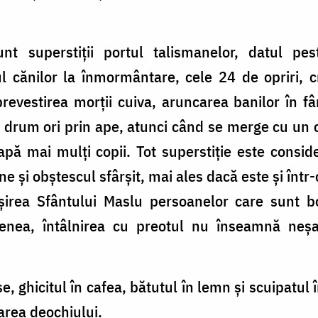
unt superstiţii portul talismanelor, datul p
l cănilor la înmormântare, cele 24 de opriri, 
evestirea morţii cuiva, aruncarea banilor în fâ
 drum ori prin ape, atunci când se merge cu un 
pă mai mulţi copii. Tot superstiţie este consid
e şi obştescul sfârşit, mai ales dacă este şi înt
şirea Sfântului Maslu persoanelor care sunt b
enea, întâlnirea cu preotul nu înseamnă neşa
ise, ghicitul în cafea, bătutul în lemn şi scuipatul
garea deochiului.