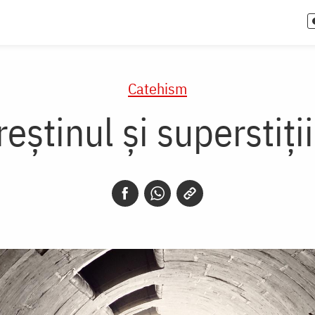
Catehism
reştinul şi superstiţii