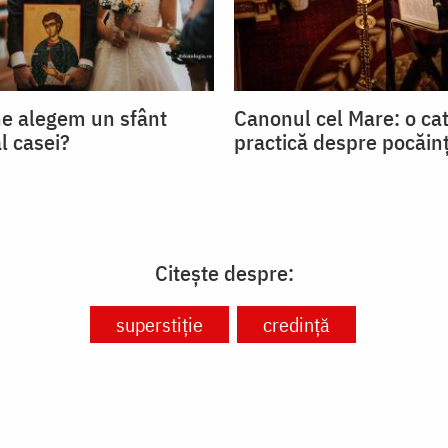
ne alegem un sfânt
Canonul cel Mare: o ca
al casei?
practică despre pocăin
Citește despre:
superstiție
credință