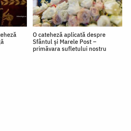
teheză
O cateheză aplicată despre
ță
Sfântul și Marele Post –
primăvara sufletului nostru