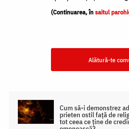
(Continuarea, în
saitul paroh
Alătură-te comu
Cum să-i demonstrez ad
prieten ostil față de rel
tot ceea ce ține de credi
omenească?