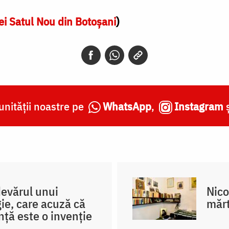
iei Satul Nou din Botoşani
)
nității noastre pe
WhatsApp
,
Instagram
evărul unui
Nico
igie, care acuză că
mărt
nță este o invenție