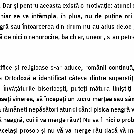
 Dar şi pentru aceasta există o motivaţie: atunci 
chiar se va întâmpla, în plus, nu de puţine ori
agră sau întoarcerea din drum nu au adus deloc g
 de nici o nenorocire, ba chiar, uneori, s-au petr
ifice şi religioase s-ar aduce, românii continu
ca Ortodoxă a identificat câteva dintre supersti
învăţăturile bisericeşti, puteţi mătura liniştiţ
aseţi vinerea, să începeţi un lucru marţea sau sâm
să rămâneţi nepăsători atunci când pisica neagră v
ă neagră, cui îi va merge rău?) Nu va fi nici o p
 acelaşi prosop şi nu vă va merge rău dacă vă m