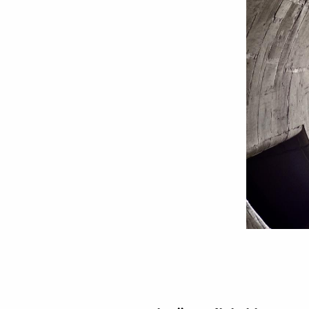
Creştinul
şi
superstiţiile