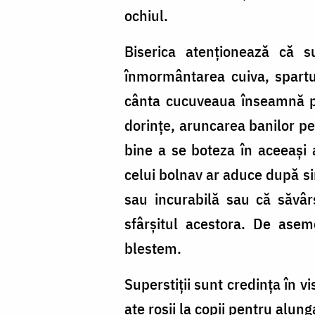
ochiul.
Biserica atenţionează că s
înmormântarea cuiva, spartu
cânta cucuveaua înseamnă pr
dorinţe, aruncarea banilor pe
bine a se boteza în aceeaşi a
celui bolnav ar aduce după sin
sau incurabilă sau că săvâr
sfârşitul acestora. De asem
blestem.
Superstiţii sunt credinţa în v
aţe roşii la copii pentru alun