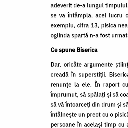
adeverit de-a lungul timpului.
se va întâmpla, acel lucru 
exemplu, cifra 13, pisica ne
oglinda spartă n-a fost urmată
Ce spune Biserica
Dar, oricâte argumente ştiinţ
creadă în superstiţii. Biseri
renunţe la ele. În raport cu 
împrumut, să spălaţi şi să co
să vă întoarceţi din drum şi 
întâlnește un preot cu o pisic
persoane în acelaşi timp cu