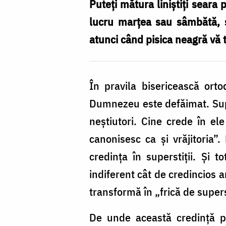
Puteţi mătura liniştiţi seara 
lucru marţea sau sâmbătă, s
atunci când pisica neagră vă t
În pravila bisericească ort
Dumnezeu este defăimat. Super
neştiutori. Cine crede în el
canonisesc ca şi vrăjitoria”.
credinţa în superstiţii. Şi 
indiferent cât de credincios 
transformă în „frică de superst
De unde această credinţă put