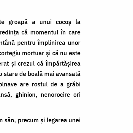
este groapă a unui cocoș la
credinţa că momentul în care
ntână pentru împlinirea unor
cortegiu mortuar şi că nu este
erat şi crezul că împărtăşirea
r-o stare de boală mai avansată
olnave are rostul de a grăbi
nsă, ghinion, nenorocire ori
 în sân, precum şi legarea unei