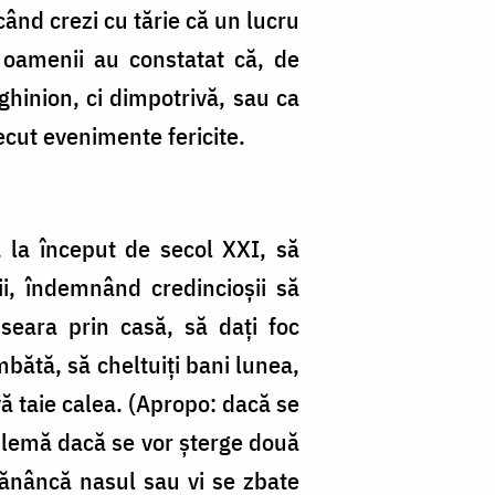
când crezi cu tărie că un lucru
 oamenii au constatat că, de
hinion, ci dimpotrivă, sau ca
ecut evenimente fericite.
ă, la început de secol XXI, să
ţii, îndemnând credincioşii să
i seara prin casă, să daţi foc
bătă, să cheltuiţi bani lunea,
ă taie calea. (Apropo: dacă se
roblemă dacă se vor şterge două
ănâncă nasul sau vi se zbate