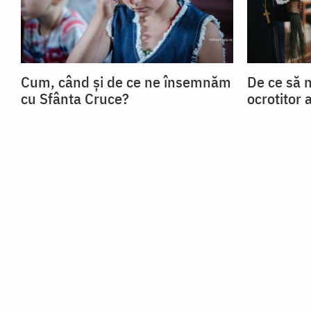
Cum, când și de ce ne însemnăm
De ce să 
cu Sfânta Cruce?
ocrotitor 