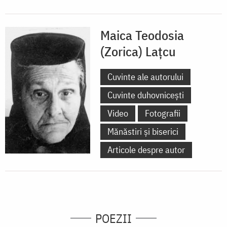
Maica Teodosia
(Zorica) Lațcu
Cuvinte ale autorului
Cuvinte duhovnicești
Video
Fotografii
Mănăstiri și biserici
Articole despre autor
POEZII