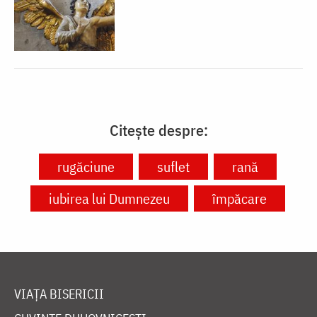
Citește despre:
rugăciune
suflet
rană
iubirea lui Dumnezeu
împăcare
VIAȚA BISERICII