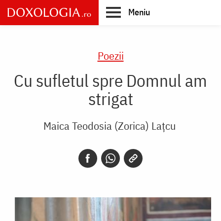
Skip
Meniu
to
main
Main
content
navigation
Poezii
Cu sufletul spre Domnul am
strigat
Maica Teodosia (Zorica) Lațcu