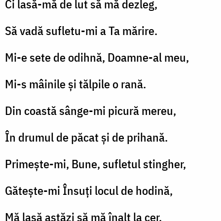
Ci lasă-mă de lut să mă dezleg,
Să vadă sufletu-mi a Ta mărire.
Mi-e sete de odihnă, Doamne-al meu,
Mi-s mâinile și tălpile o rană.
Din coastă sânge-mi picură mereu,
În drumul de păcat și de prihană.
Primește-mi, Bune, sufletul stingher,
Gătește-mi Însuți locul de hodină,
Mă lasă astăzi să mă înalț la cer,