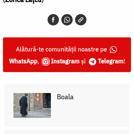
Alătură-te comunității noastre pe
WhatsApp
,
Instagram
și
Telegram
!
Boala