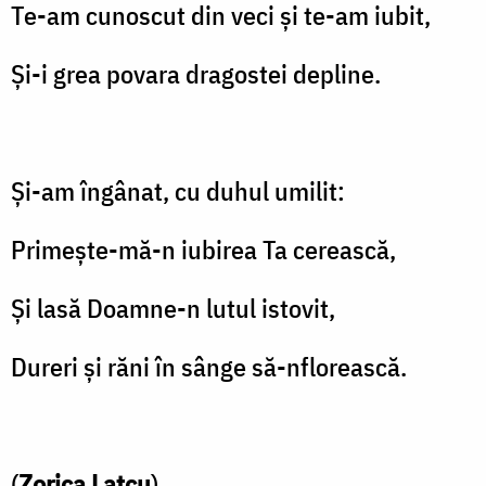
Te-am cunoscut din veci și te-am iubit,
Și-i grea povara dragostei depline.
Și-am îngânat, cu duhul umilit:
Primește-mă-n iubirea Ta cerească,
Și lasă Doamne-n lutul istovit,
Dureri și răni în sânge să-nflorească.
(
Zorica Lațcu
)