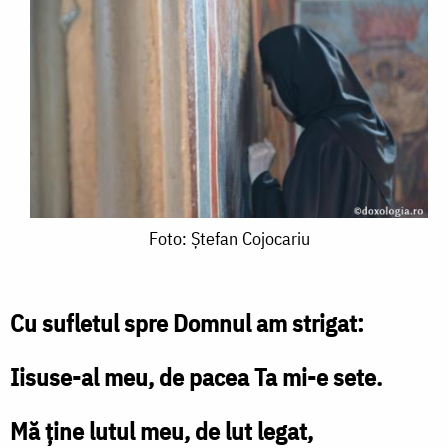
Foto:
Foto: Ștefan Cojocariu
Ștefan
Cojocariu
Cu sufletul spre Domnul am strigat:
Iisuse-al meu, de pacea Ta mi-e sete.
Mă ține lutul meu, de lut legat,