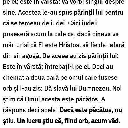
pe el; este în vârstă; va vorbi singur despre
sine. Acestea le-au spus părinții lui pentru
că se temeau de iudei. Căci iudeii
puseseră acum la cale ca, dacă cineva va
mărturisi că El este Hristos, să fie dat afară
din sinagogă. De aceea au zis părinții lui:
Este în vârstă; întrebați-l pe el. Deci au
chemat a doua oară pe omul care fusese
orb și i-au zis: Dă slavă lui Dumnezeu. Noi
știm că Omul acesta este păcătos. A
răspuns deci acela:
Dacă este păcătos, nu
știu. Un lucru știu că, fiind orb, acum văd.