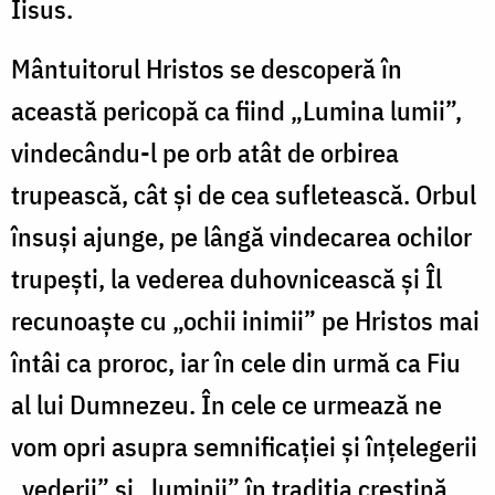
Iisus.
Mântuitorul Hristos se descoperă în
această pericopă ca fiind „Lumina lumii”,
vindecându-l pe orb atât de orbirea
trupească, cât și de cea sufletească. Orbul
însuși ajunge, pe lângă vindecarea ochilor
trupești, la vederea duhovnicească și Îl
recunoaște cu „ochii inimii” pe Hristos mai
întâi ca proroc, iar în cele din urmă ca Fiu
al lui Dumnezeu. În cele ce urmează ne
vom opri asupra semnificației și înțelegerii
„vederii” și „luminii” în tradiția creștină,