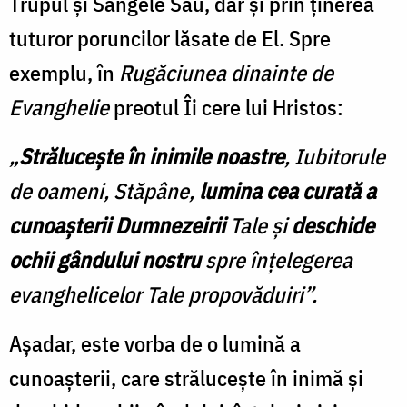
Trupul și Sângele Său, dar și prin ținerea
tuturor poruncilor lăsate de El. Spre
exemplu, în
Rugăciunea dinainte de
Evanghelie
preotul Îi cere lui Hristos:
„
Strălucește în inimile noastre
, Iubitorule
de oameni, Stăpâne,
lumina cea curată a
cunoașterii Dumnezeirii
Tale și
deschide
ochii gândului nostru
spre înțelegerea
evanghelicelor Tale propovăduiri”.
Așadar, este vorba de o lumină a
cunoașterii, care strălucește în inimă și