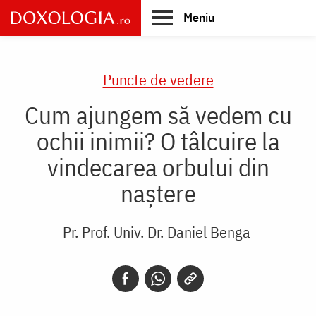
Skip
Meniu
to
main
Main
content
navigation
Puncte de vedere
Cum ajungem să vedem cu
ochii inimii? O tâlcuire la
vindecarea orbului din
naștere
Pr. Prof. Univ. Dr. Daniel Benga