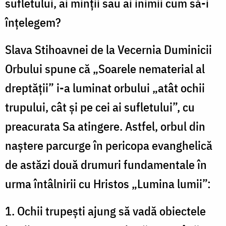
sufletului, ai minții sau ai inimii cum să-i
înțelegem?
Slava Stihoavnei de la Vecernia Duminicii
Orbului spune că „Soarele nematerial al
dreptății” i-a luminat orbului „atât ochii
trupului, cât și pe cei ai sufletului”, cu
preacurata Sa atingere. Astfel, orbul din
naștere parcurge în pericopa evanghelică
de astăzi două drumuri fundamentale în
urma întâlnirii cu Hristos „Lumina lumii”:
1. Ochii trupești ajung să vadă obiectele