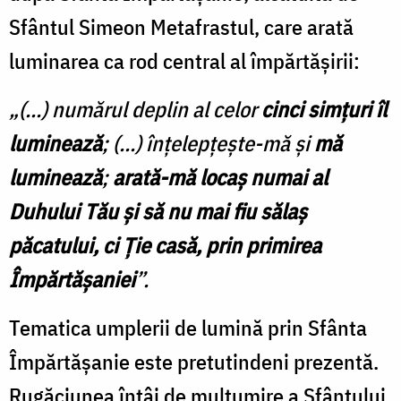
Sfântul Simeon Metafrastul, care arată
luminarea ca rod central al împărtășirii:
„(...) numărul deplin al celor
cinci simțuri îl
luminează
; (...) înțelepțește-mă și
mă
luminează
;
arată-mă locaș numai al
Duhului Tău și să nu mai fiu sălaș
păcatului, ci Ție casă, prin primirea
Împărtășaniei
”.
Tematica umplerii de lumină prin Sfânta
Împărtășanie este pretutindeni prezentă.
Rugăciunea întâi de mulțumire a Sfântului