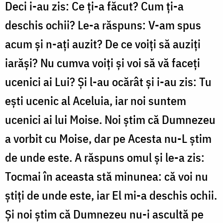
Deci i-au zis: Ce ți-a făcut? Cum ți-a
deschis ochii? Le-a răspuns: V-am spus
acum și n-ați auzit? De ce voiți să auziți
iarăși? Nu cumva voiți și voi să vă faceți
ucenici ai Lui? Și l-au ocărât și i-au zis: Tu
ești ucenic al Aceluia, iar noi suntem
ucenici ai lui Moise. Noi știm că Dumnezeu
a vorbit cu Moise, dar pe Acesta nu-L știm
de unde este. A răspuns omul și le-a zis:
Tocmai în aceasta stă minunea: că voi nu
știți de unde este, iar El mi-a deschis ochii.
Și noi știm că Dumnezeu nu-i ascultă pe