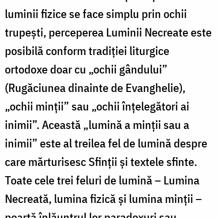
luminii fizice se face simplu prin ochii
trupești, perceperea Luminii Necreate este
posibilă conform tradiției liturgice
ortodoxe doar cu „ochii gândului”
(Rugăciunea dinainte de Evanghelie),
„ochii minții” sau „ochii înțelegători ai
inimii”. Această „lumină a minții sau a
inimii” este al treilea fel de lumină despre
care mărturisesc Sfinții și textele sfinte.
Toate cele trei feluri de lumină – Lumina
Necreată, lumina fizică și lumina minții –
poartă înlăuntrul lor paradoxuri sau