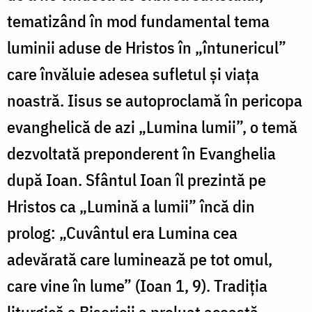
tematizând în mod fundamental tema
luminii aduse de Hristos în „întunericul”
care învăluie adesea sufletul și viața
noastră. Iisus se autoproclamă în pericopa
evanghelică de azi „Lumina lumii”, o temă
dezvoltată preponderent în Evanghelia
după Ioan. Sfântul Ioan îl prezintă pe
Hristos ca „Lumină a lumii” încă din
prolog: „Cuvântul era Lumina cea
adevărată care luminează pe tot omul,
care vine în lume” (Ioan 1, 9). Tradiția
liturgică a Bisericii a preluat această