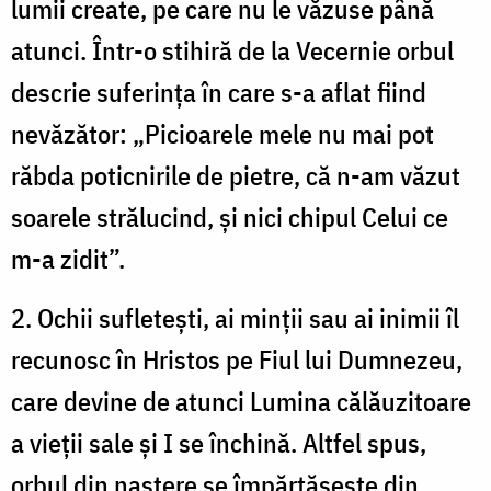
lumii create, pe care nu le văzuse până
atunci. Într-o stihiră de la Vecernie orbul
descrie suferința în care s-a aflat fiind
nevăzător: „Picioarele mele nu mai pot
răbda poticnirile de pietre, că n-am văzut
soarele strălucind, și nici chipul Celui ce
m-a zidit”.
2. Ochii sufletești, ai minții sau ai inimii îl
recunosc în Hristos pe Fiul lui Dumnezeu,
care devine de atunci Lumina călăuzitoare
a vieții sale și I se închină. Altfel spus,
orbul din naștere se împărtășește din