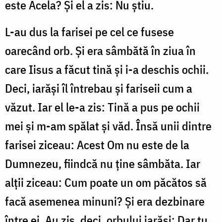
este Acela? Și el a zis: Nu știu.
L-au dus la farisei pe cel ce fusese
oarecând orb. Și era sâmbătă în ziua în
care Iisus a făcut tină și i-a deschis ochii.
Deci, iarăși îl întrebau și fariseii cum a
văzut. Iar el le-a zis: Tină a pus pe ochii
mei și m-am spălat și văd. Însă unii dintre
farisei ziceau: Acest Om nu este de la
Dumnezeu, fiindcă nu ține sâmbăta. Iar
alții ziceau: Cum poate un om păcătos să
facă asemenea minuni? Și era dezbinare
între ei. Au zis, deci, orbului iarăși: Dar tu