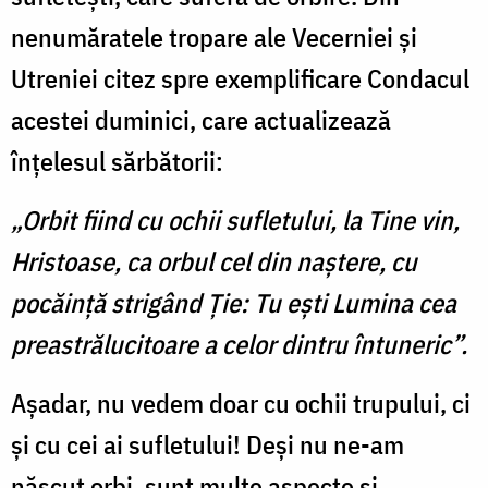
nenumăratele tropare ale Vecerniei și
Utreniei citez spre exemplificare Condacul
acestei duminici, care actualizează
înțelesul sărbătorii:
„Orbit fiind cu ochii sufletului, la Tine vin,
Hristoase, ca orbul cel din naștere, cu
pocăință strigând Ție: Tu ești Lumina cea
preastrălucitoare a celor dintru întuneric”.
Așadar, nu vedem doar cu ochii trupului, ci
și cu cei ai sufletului! Deși nu ne-am
născut orbi, sunt multe aspecte și