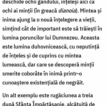
deschide ochii gândului, înțeleși aici ca
ochi ai minții (în greacă
dianoia
). Mintea și
inima ajung la o nouă înțelegere a vieții,
simțind cât de important este să trăiești în
lumina poruncilor lui Dumnezeu. Aceasta
este lumina duhovnicească, cu neputință
de înțeles și de cuprins cu mintea
lumească, dar care se descoperă minții
smerite coborâte în inimă printr-o
cunoaștere existențială de negrăit.
Un alt exemplu este rugăciunea a treia
după Sfânta Împărtășanie, alcătuită de