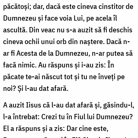
păcătoși; dar, dacă este cineva cinstitor de
Dumnezeu și face voia Lui, pe acela îl
ascultă. Din veac nu s-a auzit să fi deschis
cineva ochii unui orb din naștere. Dacă n-
ar fi Acesta de la Dumnezeu, n-ar putea să
facă nimic. Au răspuns și i-au zis: În
păcate te-ai născut tot și tu ne înveți pe
noi? Și l-au dat afară.
A auzit Iisus că l-au dat afară și, găsindu-l,
l-a întrebat: Crezi tu în Fiul lui Dumnezeu?
El a răspuns și a zis: Dar cine este,