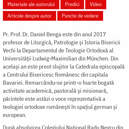
Materiale ale autorului
Predici
Video
Articole despre autor
Puncte de vedere
Pr. Prof. Dr. Daniel Benga este din anul 2017
profesor de Liturgică, Patrologie și Istoria Bisericii
Vechi la Departamentul de Teologie Ortodoxă al
Universității Ludwig-Maximilian din München. Din
același an este preot slujitor la Catedrala episcopală
a Centrului Bisericesc Românesc din capitala
Bavariei. Remarcându-se printr-o foarte bogată
activitate academică, pastorală și misionară,
părintele este astăzi o voce reprezentativă a
teologiei ortodoxe românești în spațiul german și
european.
După absolvirea Colegiului Național Radu Negru din