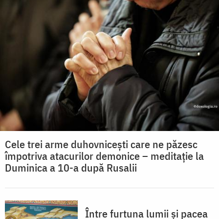
Cele trei arme duhovnicești care ne păzesc
împotriva atacurilor demonice – meditație la
Duminica a 10-a după Rusalii
Între furtuna lumii și pacea