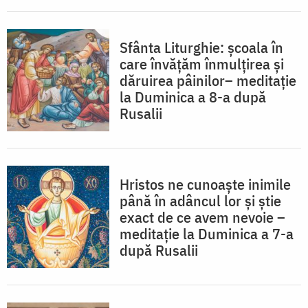
Sfânta Liturghie: școala în
care învățăm înmulțirea și
dăruirea pâinilor– meditație
la Duminica a 8-a după
Rusalii
Hristos ne cunoaște inimile
până în adâncul lor și știe
exact de ce avem nevoie –
meditație la Duminica a 7-a
după Rusalii