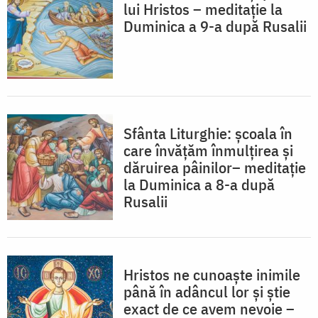
lui Hristos – meditație la
Duminica a 9-a după Rusalii
Sfânta Liturghie: școala în
care învățăm înmulțirea și
dăruirea pâinilor– meditație
la Duminica a 8-a după
Rusalii
Hristos ne cunoaște inimile
până în adâncul lor și știe
exact de ce avem nevoie –