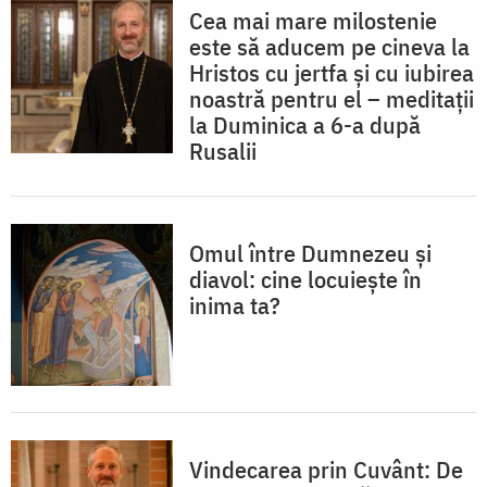
Cea mai mare milostenie
este să aducem pe cineva la
Hristos cu jertfa și cu iubirea
noastră pentru el – meditații
la Duminica a 6-a după
Rusalii
Omul între Dumnezeu și
diavol: cine locuiește în
inima ta?
Vindecarea prin Cuvânt: De