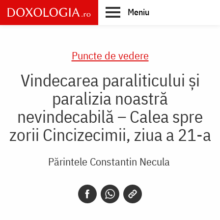
Skip
Meniu
to
main
Main
content
navigation
Puncte de vedere
Vindecarea paraliticului și
paralizia noastră
nevindecabilă – Calea spre
zorii Cincizecimii, ziua a 21-a
Părintele Constantin Necula