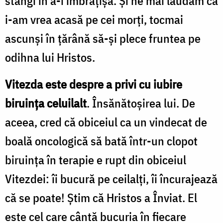
stângi în a-i îmbrățișa. Și ne mai lăudăm că
i-am vrea acasă pe cei morți, tocmai
ascunși în țărână să-și plece fruntea pe
odihna lui Hristos.
Vitezda este despre a privi cu iubire
biruința celuilalt
. Însănătoșirea lui. De
aceea, cred că obiceiul ca un vindecat de
boală oncologică să bată într-un clopot
biruința în terapie e rupt din obiceiul
Vitezdei: îi bucură pe ceilalți, îi încurajează
că se poate! Știm că Hristos a Înviat. El
este cel care cântă bucuria în fiecare