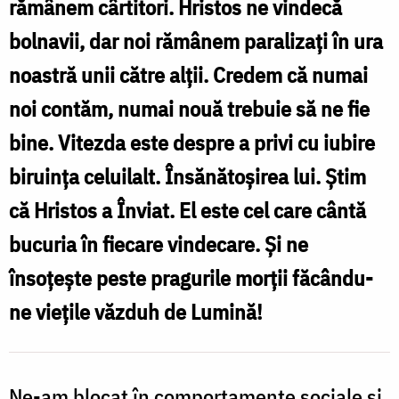
noastră
rămânem cârtitori. Hristos ne vindecă
nevindecabilă
bolnavii, dar noi rămânem paralizați în ura
/
noastră unii către alții. Credem că numai
Foto:
noi contăm, numai nouă trebuie să ne fie
pr.
bine. Vitezda este despre a privi cu iubire
Silviu
biruința celuilalt. Însănătoșirea lui. Știm
Cluci
că Hristos a Înviat. El este cel care cântă
bucuria în fiecare vindecare. Și ne
însoțește peste pragurile morții făcându-
ne viețile văzduh de Lumină!
Ne-am blocat în comportamente sociale și