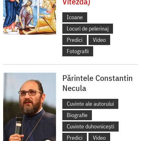
Vitezda)
Icoane
Locuri de pelerinaj
Predici
Video
Fotografii
Părintele Constantin
Necula
Cuvinte ale autorului
Biografie
Cuvinte duhovnicești
Predici
Video