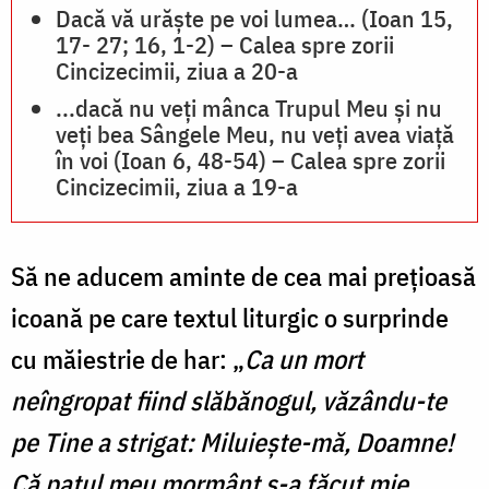
Dacă vă urăște pe voi lumea… (Ioan 15,
17- 27; 16, 1-2) – Calea spre zorii
Cincizecimii, ziua a 20-a
...dacă nu veți mânca Trupul Meu și nu
veți bea Sângele Meu, nu veți avea viață
în voi (Ioan 6, 48-54) – Calea spre zorii
Cincizecimii, ziua a 19-a
Să ne aducem aminte de cea mai prețioasă
icoană pe care textul liturgic o surprinde
cu măiestrie de har: „
Ca un mort
neîngropat fiind slăbănogul, văzându-te
pe Tine a strigat: Miluiește-mă, Doamne!
Că patul meu mormânt s-a făcut mie.