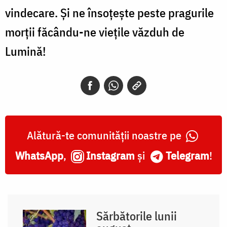
vindecare. Și ne însoțește peste pragurile
morții făcându-ne viețile văzduh de
Lumină!
Alătură-te comunității noastre pe
WhatsApp
,
Instagram
și
Telegram
!
Sărbătorile lunii