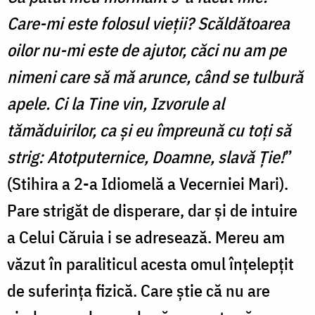
Care-mi este folosul vieții? Scăldătoarea
oilor nu-mi este de ajutor, căci nu am pe
nimeni care să mă arunce, când se tulbură
apele. Ci la Tine vin, Izvorule al
tămăduirilor, ca și eu împreună cu toți să
strig: Atotputernice, Doamne, slavă Ție!
”
(Stihira a 2-a Idiomelă a Vecerniei Mari).
Pare strigăt de disperare, dar și de intuire
a Celui Căruia i se adresează. Mereu am
văzut în paraliticul acesta omul înțelepțit
de suferința fizică. Care știe că nu are