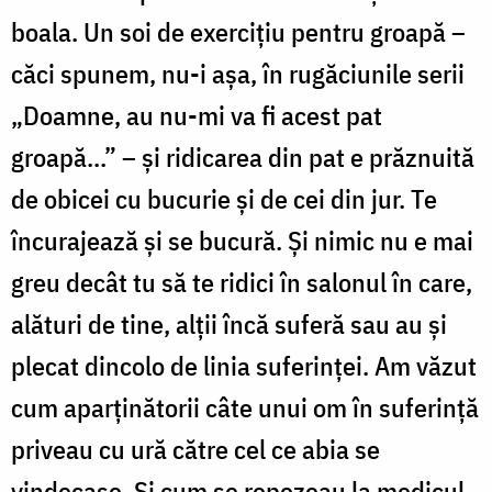
boala. Un soi de exercițiu pentru groapă –
căci spunem, nu-i așa, în rugăciunile serii
„Doamne, au nu-mi va fi acest pat
groapă...” – și ridicarea din pat e prăznuită
de obicei cu bucurie și de cei din jur. Te
încurajează și se bucură. Și nimic nu e mai
greu decât tu să te ridici în salonul în care,
alături de tine, alții încă suferă sau au și
plecat dincolo de linia suferinței. Am văzut
cum aparținătorii câte unui om în suferință
priveau cu ură către cel ce abia se
vindecase. Și cum se repezeau la medicul