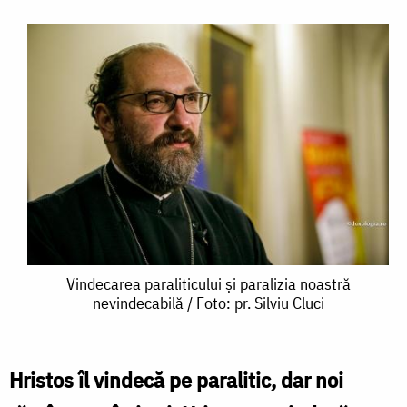
Vindecarea
Vindecarea paraliticului și paralizia noastră
nevindecabilă / Foto: pr. Silviu Cluci
paraliticului
și
paralizia
Hristos îl vindecă pe paralitic, dar noi