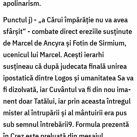
apolinarism.
Punctul j) - „a Cărui împărăție nu va avea
sfârșit“ - combate direct ereziile susținute
de Marcel de Ancyra și Fotin de Sirmium,
ucenicul lui Marcel. Acești ierarhi
susțineau că după judecata finală unirea
ipostatică dintre Logos și umanitatea Sa va
fi dizolvată, iar Cuvântul va fi din nou ima­
nent doar Tatălui, iar prin aceasta întregul
mister al întrupării și al mântuirii era pus
sub semnul întrebării9. Formula prezentă
în Crez este preluată din mesajul