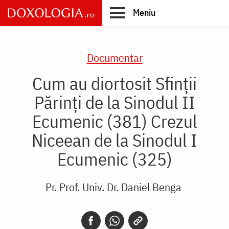
Skip
Meniu
to
main
Main
content
navigation
Documentar
Cum au diortosit Sfinții
Părinți de la Sinodul II
Ecumenic (381) Crezul
Niceean de la Sinodul I
Ecumenic (325)
Pr. Prof. Univ. Dr. Daniel Benga