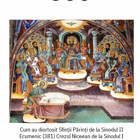
Cum
Cum au diortosit Sfinții Părinți de la Sinodul II
Ecumenic (381) Crezul Niceean de la Sinodul I
au