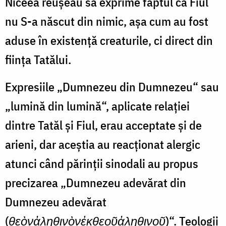
Niceea reușeau să exprime faptul că Fiul
nu S-a născut din nimic, așa cum au fost
aduse în existență creaturile, ci direct din
ființa Tatălui.
Expresiile „Dumnezeu din Dumnezeu“ sau
„lumină din lumină“, aplicate relației
dintre Tatăl și Fiul, erau acceptate și de
arieni, dar aceștia au reacționat alergic
atunci când părinții sinodali au propus
precizarea „Dumnezeu adevărat din
Dumnezeu adevărat
(
θεὸν
ἀληθινὸν
ἐκ
θεοῦ
ἀληθινοῦ
)“. Teologii