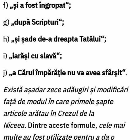
f)
„şi a fost îngropat“;
g)
„după Scripturi“;
h)
„şi şade de‑a dreapta Tatălui“;
i)
„iarăşi cu slavă“;
j)
„a Cărui împărăţie nu va avea sfârşit“
.
Există așadar zece adăugiri și modificări
față de modul în care primele șapte
articole arătau în Crezul de la
Niceea.
Dintre aceste formule,
cele mai
multe au fost utilizate pentru a da o