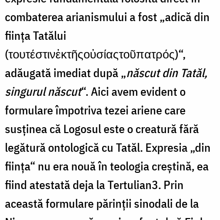
combaterea arianismului a fost „adică din
ființa Tatălui
(τουτέστινἐκτῆςοὐσίαςτοῦπατρός)“,
adăugată imediat după „
născut din Tatăl,
singurul născut
“. Aici avem evident o
formulare împotriva tezei ariene care
susținea că Logosul este o creatură fără
legătură ontologică cu Tatăl. Expresia „din
ființa“ nu era nouă în teologia creștină, ea
fiind atestată deja la Tertulian3. Prin
această formulare părinții sinodali de la