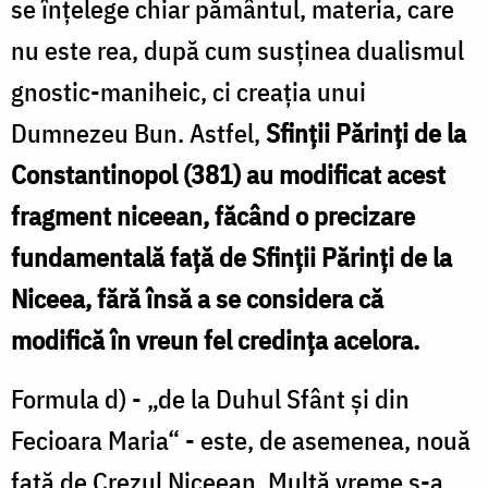
se înțelege chiar pământul, materia, care
nu este rea, după cum susținea dualismul
gnostic-maniheic, ci creația unui
Dumnezeu Bun. Astfel,
Sfinții Părinți de la
Constantinopol (381) au modificat acest
fragment niceean, făcând o precizare
fundamentală față de Sfinții Părinți de la
Niceea, fără însă a se considera că
modifică în vreun fel credința acelora.
Formula d) - „de la Duhul Sfânt şi din
Fecioara Maria“ - este, de asemenea, nouă
față de Crezul Niceean. Multă vreme ­s-a