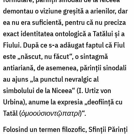
demontau o viziune greșită a arienilor, dar
ea nu era suficientă, pentru că nu preciza
exact identitatea ontologică a Tatălui și a
Fiului. După ce s-a adăugat faptul că Fiul
este „născut, nu făcut“, o sintagmă
antiariană, de asemenea, părinții sinodali
au ajuns „la punctul nevralgic al
simbolului de la Niceea“ (I. Urtiz von
Urbina), anume la expresia „deoființă cu
Tatăl (
ὁμοούσιον
τῷ
πατρί
)“.
Folosind un termen filozofic, Sfinții Părinți