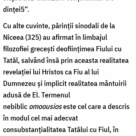
dinţei5“.
Cu alte cuvinte, părinții sinodali de la
Niceea (325) au afirmat în limbajul
filozofiei greceşti ­deofiinţimea Fiului cu
Tatăl, salvând însă prin aceasta realitatea
revelației lui Hristos ca Fiu al lui
Dumnezeu și implicit realitatea mântuirii
adusă de El. Termenul
nebiblic
omoousios
este cel care a descris
în modul cel mai adecvat
consubstanțialitatea Tatălui cu Fiul, în