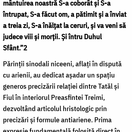
mântuirea noastră S-a coborât și S-a
întrupat, S-a făcut om, a pătimit și a înviat
a treia zi, S-a înălțat la ceruri, și va veni să
judece viii și morții. Și întru Duhul
Sfânt.”2
Părinții sinodali niceeni, aflați în dispută
cu arienii, au dedicat așadar un spațiu
generos precizării relației dintre Tatăl și
Fiul în interiorul Preasfintei Treimi,
dezvoltând articolul hristologic prin
precizări și formule antiariene. Prima
expresie fundamentală folosită direct în