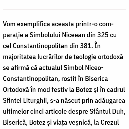
la
Sinodul
I
Vom exemplifica aceas­­ta printr-o com­
Ecumenic
parație a Simbolului Niceean din 325 cu
(325)
cel Constantinopolitan din 381. În
majoritatea lucrărilor de teologie ortodoxă
se afirmă că actualul Simbol Niceo-
Constantinopolitan, rostit în Biserica
Ortodoxă în mod festiv la Botez și în cadrul
Sfintei Liturghii, s-a născut prin adăugarea
ultimelor cinci articole despre Sfântul Duh,
Biserică, Botez și viața veșnică, la Crezul