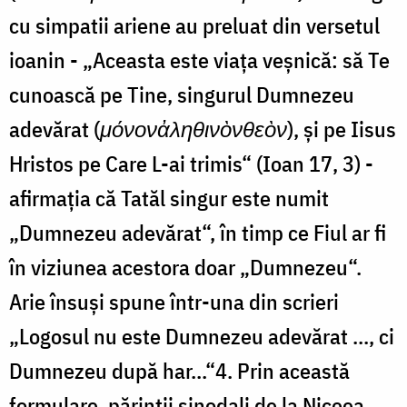
cu simpatii ariene au preluat din versetul
ioanin - „Aceasta este viața veșnică: să Te
cunoască pe Tine, singurul Dumnezeu
adevărat (
μόνον
ἀληθινὸν
θεὸν
), și pe Iisus
Hristos pe Care L-ai trimis“ (Ioan 17, 3) -
afirmația că Tatăl singur este numit
„Dumnezeu adevărat“, în timp ce Fiul ar fi
în viziunea acestora doar „Dumnezeu“.
Arie însuși spune într-una din scrieri
„Logosul nu este Dumnezeu adevărat ..., ci
Dumnezeu după har...“4. Prin această
formulare, părinţii sinodali de la Niceea