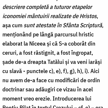
descriere completă a tuturor etapelor
iconomiei mântuirii realizate de Hristos
,
așa cum
sunt atestate în Sfânta Scriptură
,
menționând pe lângă parcursul hristic
elaborat la Niceea și că S-a coborât din
ceruri, a fost răstignit, a fost îngropat,
șade ­de-a dreapta Tatălui și va veni iarăși
cu slavă - punctele c), e), f), g), h), i). Aici
nu avem de-a face cu modificări de ordin
doctrinar sau adăugiri ce vizau în acel
moment vreo erezie. Introducerea lui
Ponțiu Pilat în textul Crezului – cf. e) – era