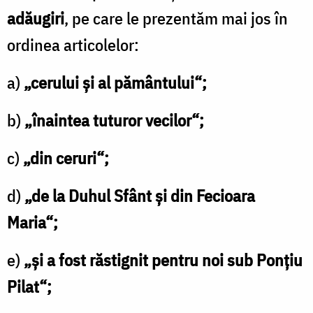
adăugiri
, pe care le prezentăm mai jos în
ordinea articolelor:
a)
„cerului şi al pământului“;
b)
„înaintea tuturor vecilor“;
c)
„din ceruri“;
d)
„de la Duhul Sfânt şi din Fecioara
Maria“;
e)
„și a fost răstignit pentru noi sub Ponţiu
Pilat“;