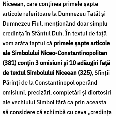
Niceean, care conținea primele șapte
articole referitoare la Dumnezeu Tatăl și
Dumnezeu Fiul, menționând doar simplu
credința în Sfântul Duh. În textul de față
vom arăta faptul că
primele șapte articole
ale Simbolului Niceo-Constantinopolitan
(381) conțin 3 omisiuni și 10 adăugiri față
de textul Simbolului Niceean
(325)
, Sfinții
Părinți de la Constantinopol operând
omisiuni, precizări, completări și diortosiri
ale vechiului Simbol fără ca prin aceasta
să considere că schimbă cu ceva „credința