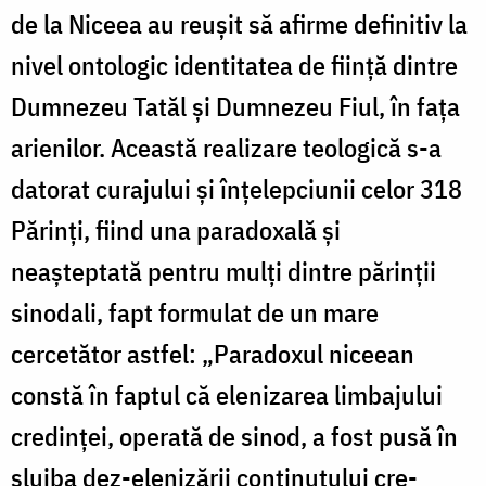
de la Niceea au reușit să afirme definitiv la
nivel ontologic identitatea de fiinţă dintre
Dumnezeu Tatăl și Dumnezeu Fiul, în fața
arienilor. Această realizare teologică s-a
datorat curajului și înțelepciunii celor 318
Părinți, fiind una paradoxală și
neașteptată pentru mulți dintre părinţii
sinodali, fapt formulat de un mare
cercetător astfel: „Paradoxul niceean
constă în faptul că elenizarea limbajului
credinţei, operată de sinod, a fost pusă în
slujba dez-elenizării conţinutului cre­