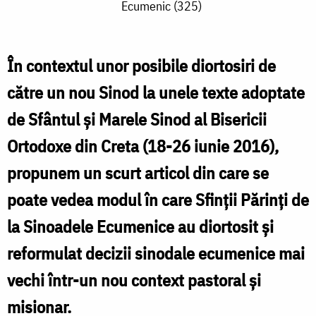
Ecumenic (325)
diortosit
Sfinții
În contextul unor posibile diortosiri de
Părinți
către un nou Sinod la unele texte adoptate
de
de Sfântul și Marele Sinod al Bisericii
la
Ortodoxe din Creta (18-26 iunie 2016),
Sinodul
propunem un scurt articol din care se
II
Ecumenic
poate vedea modul în care Sfinții Părinți de
(381)
la Sinoadele Ecumenice au diortosit și
Crezul
reformulat decizii sinodale ecumenice mai
Niceean
vechi într-un nou context pastoral și
de
misionar.