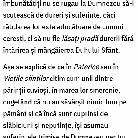
îmbunătățiți nu se rugau la Dumnezeu să-i
scutească de dureri și suferințe, căci
răbdarea lor este aducătoare de cununi
cerești, ci să nu fie
lăsați pradă
durerii fără
întărirea și mângâierea Duhului Sfânt.
Așa se explică de ce în
Paterice
sau în
Viețile sfinților
citim cum unii dintre
părinții cuvioși, în marea lor smerenie,
cugetând că nu au săvârșit nimic bun pe
pământ și că încă sunt cuprinși de
slăbiciuni și neputințe, își asumau
suferințele trimise de Dumnezeu pentru