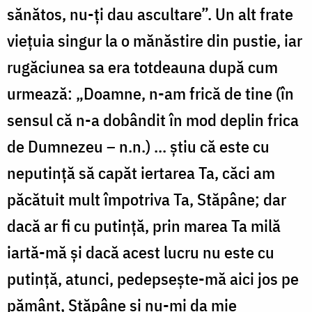
sănătos, nu-ți dau ascultare”. Un alt frate
viețuia singur la o mănăstire din pustie, iar
rugăciunea sa era totdeauna după cum
urmează: „Doamne, n-am frică de tine (în
sensul că n-a dobândit în mod deplin frica
de Dumnezeu – n.n.) ... știu că este cu
neputință să capăt iertarea Ta, căci am
păcătuit mult împotriva Ta, Stăpâne; dar
dacă ar fi cu putință, prin marea Ta milă
iartă-mă și dacă acest lucru nu este cu
putință, atunci, pedepsește-mă aici jos pe
pământ, Stăpâne și nu-mi da mie