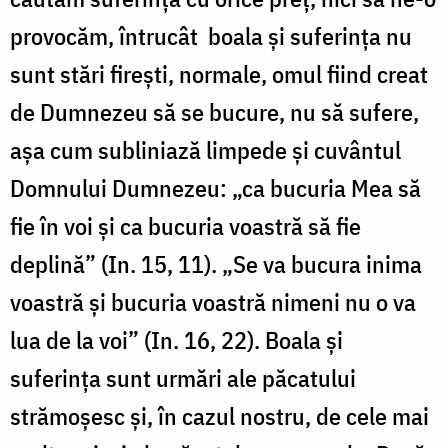
provocăm, întrucât boala și suferința nu
sunt stări firești, normale, omul fiind creat
de Dumnezeu să se bucure, nu să sufere,
așa cum subliniază limpede și cuvântul
Domnului Dumnezeu: „ca bucuria Mea să
fie în voi şi ca bucuria voastră să fie
deplină” (In. 15, 11). „Se va bucura inima
voastră şi bucuria voastră nimeni nu o va
lua de la voi” (In. 16, 22). Boala și
suferința sunt urmări ale păcatului
strămoșesc și, în cazul nostru, de cele mai