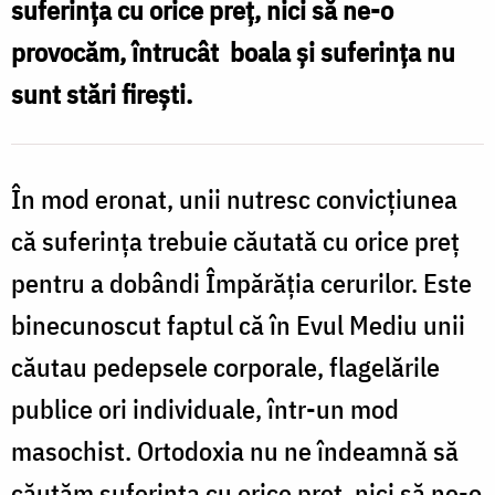
suferința cu orice preț, nici să ne-o
provocăm, întrucât boala și suferința nu
sunt stări firești.
În mod eronat, unii nutresc convicțiunea
că suferința trebuie căutată cu orice preț
pentru a dobândi Împărăția cerurilor. Este
binecunoscut faptul că în Evul Mediu unii
căutau pedepsele corporale, flagelările
publice ori individuale, într-un mod
masochist. Ortodoxia nu ne îndeamnă să
căutăm suferința cu orice preț, nici să ne-o