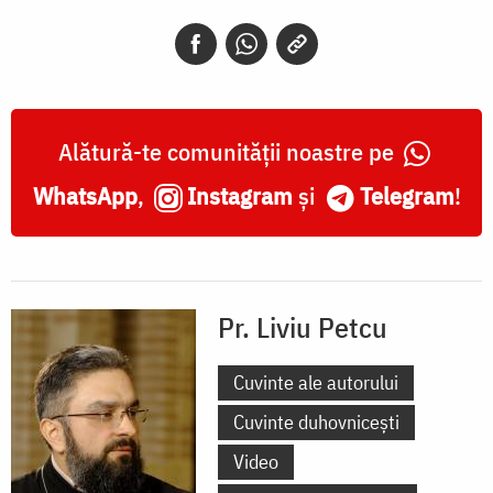
Alătură-te comunității noastre pe
WhatsApp
,
Instagram
și
Telegram
!
Pr. Liviu Petcu
Cuvinte ale autorului
Cuvinte duhovnicești
Video