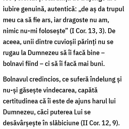
iubire genuină, autentică: „de aş da trupul
meu ca să fie ars, iar dragoste nu am,
nimic nu-mi foloseşte” (I Cor. 13, 3). De
aceea, unii dintre cuvioșii părinți nu se
rugau la Dumnezeu să îi facă bine –
bolnavi fiind – ci să îi facă mai buni.
Bolnavul credincios, ce suferă îndelung și
nu-și găsește vindecarea, capătă
certitudinea că îi este de ajuns harul lui
Dumnezeu, căci puterea Lui se
desăvârşeşte în slăbiciune (II Cor. 12, 9).