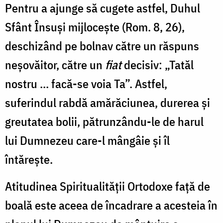
Pentru a ajunge să cugete astfel, Duhul
Sfânt Însuși mijloceşte (Rom. 8, 26),
deschizând pe bolnav către un răspuns
neșovăitor, către un
fiat
decisiv: „Tatăl
nostru ... facă-se voia Ta”. Astfel,
suferindul rabdă amărăciunea, durerea şi
greutatea bolii, pătrunzându-le de harul
lui Dumnezeu care-l mângâie și îl
întărește.
Atitudinea Spiritualității Ortodoxe față de
boală este aceea de încadrare a acesteia în