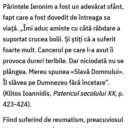
Părintele Ieronim a fost un adevărat sfânt,
fapt care a fost dovedit de întreaga sa
viață. „Îmi aduc aminte cu câtă răbdare a
suportat crucea bolii. Și știți că a suferit
foarte mult. Cancerul pe care l-a avut îi
provoca dureri teribile. Dar niciodată nu se
plângea. Mereu spunea «Slavă Domnului».
Îl slăvea pe Dumnezeu fără încetare”.
(Klitos Ioannidis,
Patericul secolului XX
, p.
423-424).
Fiind suferind de reumatism, preacuviosul