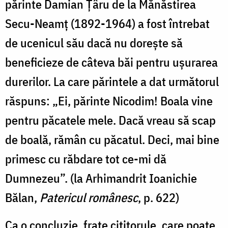
părinte Damian Țâru de la Mănăstirea
Secu-Neamț (1892-1964) a fost întrebat
de ucenicul său dacă nu dorește să
beneficieze de câteva băi pentru ușurarea
durerilor. La care părintele a dat următorul
răspuns: „Ei, părinte Nicodim! Boala vine
pentru păcatele mele. Dacă vreau să scap
de boală, rămân cu păcatul. Deci, mai bine
primesc cu răbdare tot ce-mi dă
Dumnezeu”. (la Arhimandrit Ioanichie
Bălan,
Patericul românesc
, p. 622)
Ca o concluzie, frate cititorule, care poate