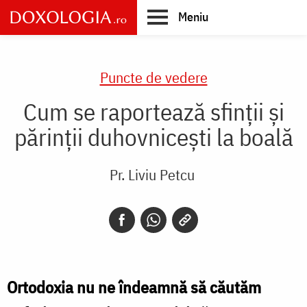
Skip
Meniu
to
main
Main
content
navigation
Puncte de vedere
Cum se raportează sfinţii şi
părinţii duhovniceşti la boală
Pr. Liviu Petcu
Ortodoxia nu ne îndeamnă să căutăm