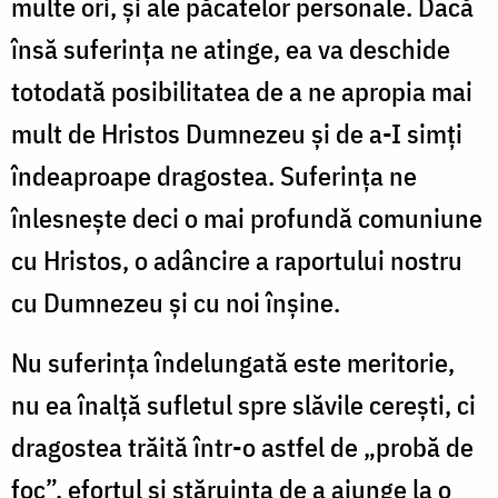
multe ori, și ale păcatelor personale. Dacă
însă suferința ne atinge, ea va deschide
totodată posibilitatea de a ne apropia mai
mult de Hristos Dumnezeu și de a-I simți
îndeaproape dragostea. Suferința ne
înlesnește deci o mai profundă comuniune
cu Hristos, o adâncire a raportului nostru
cu Dumnezeu și cu noi înșine.
Nu suferința îndelungată este meritorie,
nu ea înalță sufletul spre slăvile cerești, ci
dragostea trăită într-o astfel de „probă de
foc”, efortul și stăruința de a ajunge la o