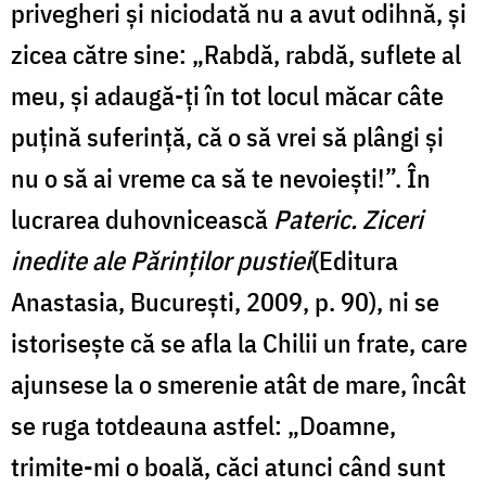
privegheri și niciodată nu a avut odihnă, și
zicea către sine: „Rabdă, rabdă, suflete al
meu, și adaugă-ți în tot locul măcar câte
puțină suferință, că o să vrei să plângi și
nu o să ai vreme ca să te nevoiești!”. În
lucrarea duhovnicească
Pateric. Ziceri
inedite ale Părinților pustiei
(Editura
Anastasia, București, 2009, p. 90), ni se
istorisește că se afla la Chilii un frate, care
ajunsese la o smerenie atât de mare, încât
se ruga totdeauna astfel: „Doamne,
trimite-mi o boală, căci atunci când sunt