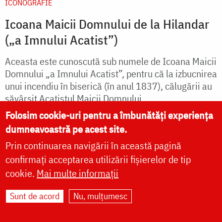
ICONOGRAFIE
Icoana Maicii Domnului de la Hilandar
(„a Imnului Acatist”)
Aceasta este cunoscută sub numele de Icoana Maicii
Domnului „a Imnului Acatist”, pentru că la izbucnirea
unui incendiu în biserică (în anul 1837), călugării au
săvârșit Acatistul Maicii Domnului...
Folosim cookie-uri pentru a îmbunătăți experiența
dumneavoastră pe acest site.
citește mai mult
Prin continuarea navigării în această pagină
confirmați acceptarea utilizării fișierelor de tip
cookie.
Mai multe informații
Sunt de acord
Nu, mulțumesc
Paginare
Current page
1
Next page
Următoarea pagină
Last page
Ultima pagină »