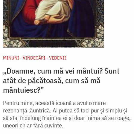
MINUNI - VINDECĂRI - VEDENII
„Doamne, cum mă vei mântui? Sunt
atât de păcătoasă, cum să mă
mântuiesc?”
Pentru mine, această icoană a avut o mare
rezonanță lăuntrică. Ai putea să taci pur și simplu și
să stai îndelung înaintea ei și doar inima să se roage,
uneori chiar fără cuvinte.