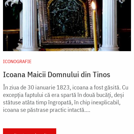
ICONOGRAFIE
Icoana Maicii Domnului din Tinos
În ziua de 30 ianuarie 1823, icoana a fost găsită. Cu
excepţia faptului că era spartă în două bucăţi, deşi
stătuse atâta timp îngropată, în chip inexplicabil,
icoana se păstrase practic intactă....