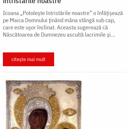
întristările noastre”
Icoana „Potolește întristările noastre” o înfățișează
pe Maica Domnului ținând mâna stângă sub cap,
care este ușor înclinat. Aceasta sugerează că
Născătoarea de Dumnezeu ascultă lacrimile și...
citește mai mult