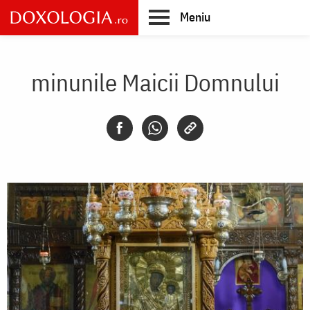
Skip
Meniu
to
main
Main
content
navigation
minunile Maicii Domnului