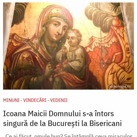
MINUNI - VINDECĂRI - VEDENII
Icoana Maicii Domnului s-a întors
singură de la București la Bisericani
„Ce ai făcut, omule bun? Se întâmplă ceva miraculos