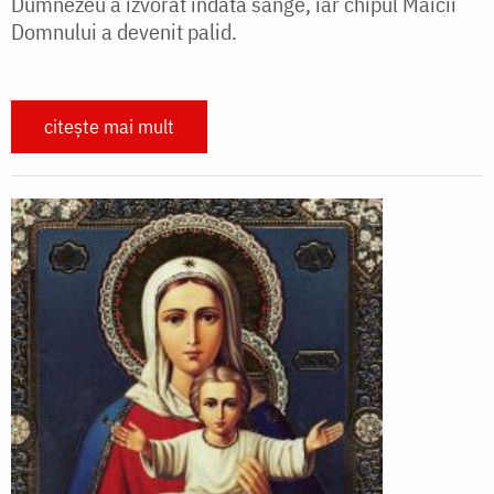
Dumnezeu a izvorât îndată sânge, iar chipul Maicii
Domnului a devenit palid.
citește mai mult