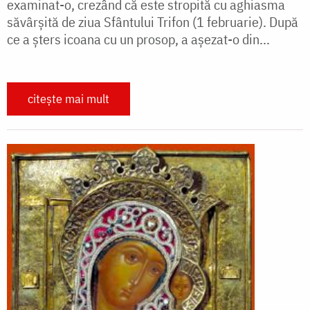
examinat-o, crezând că este stropită cu aghiasma
săvârșită de ziua Sfântului Trifon (1 februarie). După
ce a șters icoana cu un prosop, a așezat-o din...
citește mai mult