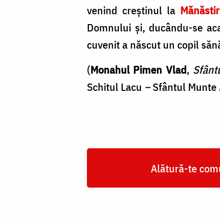
venind creștinul la
Mănăstir
Domnului și, ducându-se acas
cuvenit a născut un copil sănă
(
Monahul Pimen Vlad
,
Sfânt
Schitul Lacu
–
Sfântul Munte 
Alătură-te comu