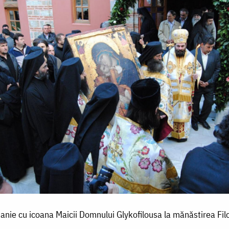
tanie cu icoana Maicii Domnului Glykofilousa la mănăstirea Fil