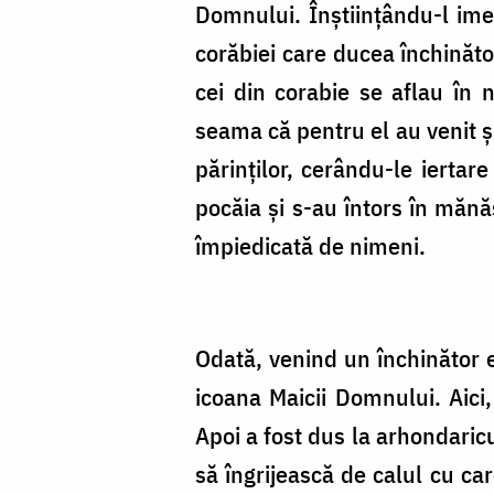
Domnului. Înștiințându-l imed
corăbiei care ducea închinăto
cei din corabie se aflau în n
seama că pentru el au venit și
părinților, cerându-le iertare
pocăia și s-au întors în mănă
împiedicată de nimeni.
Odată, venind un închinător e
icoana Maicii Domnului. Aici
Apoi a fost dus la arhondaricu
să îngrijească de calul cu ca