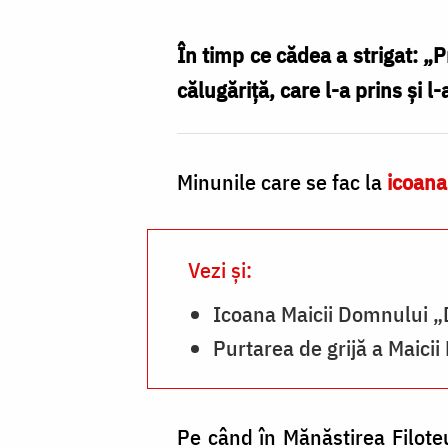
icoana
Maicii
În timp ce cădea a strigat: „
Domnului
călugăriță, care l-a prins și 
Glykofilousa
la
Minunile care se fac la
icoana
mănăstirea
Filoteu
Vezi și:
Icoana Maicii Domnului „D
Purtarea de grijă a Maici
Pe când în Mănăstirea Filote