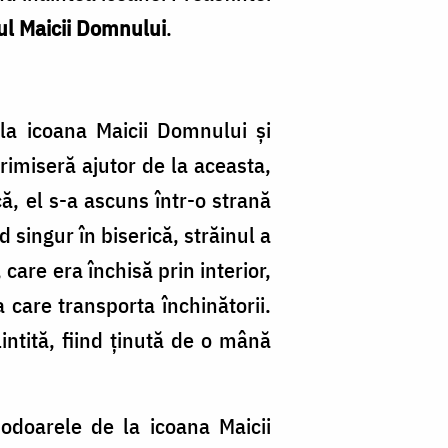
rul Maicii Domnului
.
 la icoana Maicii Domnului și
rimiseră ajutor de la aceasta,
că, el s-a ascuns într-o strană
singur în biserică, străinul a
care era închisă prin interior,
a care transporta închinătorii.
ntită, fiind ținută de o mână
odoarele de la icoana Maicii