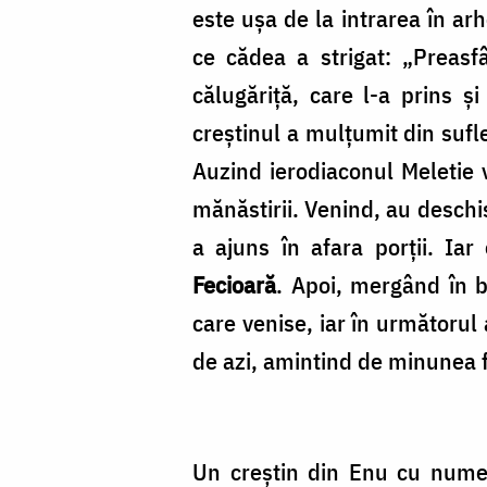
este ușa de la intrarea în arh
ce cădea a strigat: „Preasf
călugăriță, care l-a prins ș
creștinul a mulțumit din sufl
Auzind ierodiaconul Meletie vo
mănăstirii. Venind, au deschi
a ajuns în afara porții. Iar
Fecioară
. Apoi, mergând în bi
care venise, iar în următorul 
de azi, amintind de minunea 
Un creștin din Enu cu numel