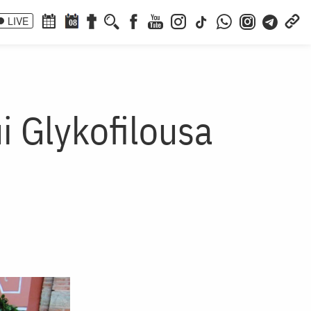
LIVE
08
i Glykofilousa