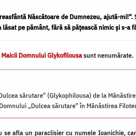
Preasfântă Născătoare de Dumnezeu, ajută-mi!”. Și
l-a lăsat pe pământ, fără să pățească nimic și s-a 
 Maicii Domnului Glykofilousa
sunt nenumărate.
ulcea sărutare” (Glykophilousa) de la Mănăstire
i Domnului „Dulcea sărutare” în Mănăstirea Filote
u se afla un paraclisier cu numele Ioanichie, ca