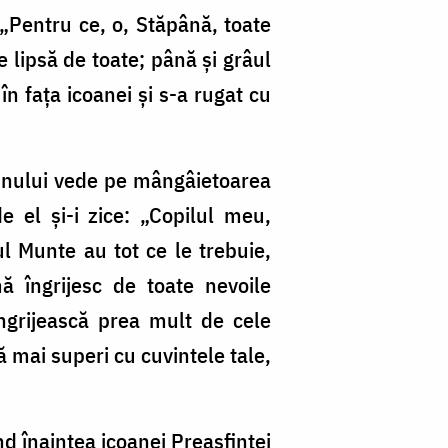
 „Pentru ce, o, Stăpână, toate
 lipsă de toate; până și grâul
n fața icoanei și s-a rugat cu
omnului vede pe mângâietoarea
e el și-i zice: „Copilul meu,
l Munte au tot ce le trebuie,
 îngrijesc de toate nevoile
 îngrijească prea mult de cele
ă mai superi cu cuvintele tale,
nd înaintea icoanei Preasfintei