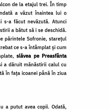
lcon de la etajul trei. În timp
ndată a văzut înaintea lui o
și s-a făcut nevăzută. Atunci
irii a bătut să i se deschidă.
pe părintele Sofronie, starețul
trebat ce s-a întâmplat și cum
mplate,
slăvea pe Preasfânta
i a dăruit mănăstirii calul cu
tă în fața icoanei până în ziua
u a putut avea copii. Odată,