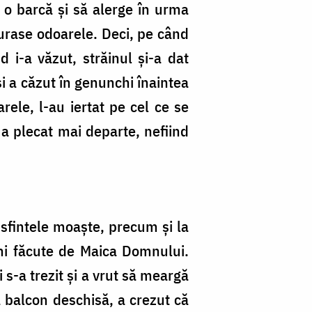
a o barcă și să alerge în urma
furase odoarele. Deci, pe când
d i-a văzut, străinul și-a dat
și a căzut în genunchi înaintea
arele, l-au iertat pe cel ce se
 a plecat mai departe, nefiind
 sfintele moaște, precum și la
uni făcute de Maica Domnului.
 s-a trezit și a vrut să meargă
a balcon deschisă, a crezut că