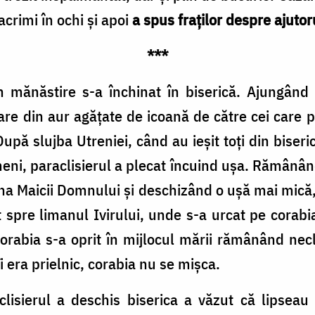
acrimi în ochi și apoi
a spus fraților despre ajuto
***
n mănăstire s-a închinat în biserică. Ajungând
oare din aur agățate de icoană de către cei care p
După slujba Utreniei, când au ieșit toți din biseri
ni, paraclisierul a plecat încuind ușa. Rămânând 
na Maicii Domnului și deschizând o ușă mai mică, 
at spre limanul Ivirului, unde s-a urcat pe corabi
rabia s-a oprit în mijlocul mării rămânând necli
i era prielnic, corabia nu se mișca.
lisierul a deschis biserica a văzut că lipseau 