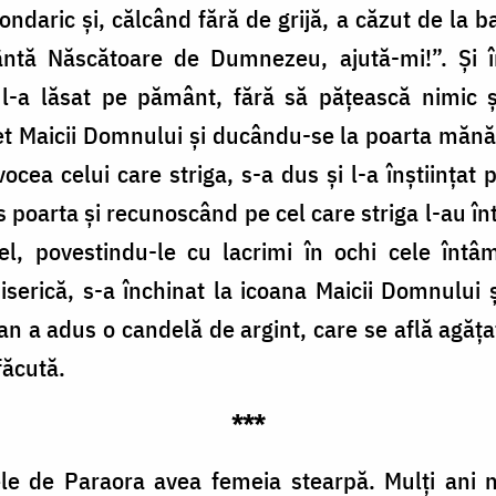
ondaric și, călcând fără de grijă, a căzut de la ba
ântă Născătoare de Dumnezeu, ajută-mi!”. Și î
i l-a lăsat pe pământ, fără să pățească nimic 
et Maicii Domnului și ducându-se la poarta mănăst
cea celui care striga, s-a dus și l-a înștiințat 
s poarta și recunoscând pe cel care striga l-au în
 el, povestindu-le cu lacrimi în ochi cele întâ
serică, s-a închinat la icoana Maicii Domnului ș
an a adus o candelă de argint, care se află agăța
făcută.
***
e de Paraora avea femeia stearpă. Mulți ani n