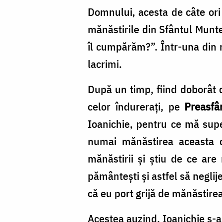
Domnului, acesta de câte ori 
mănăstirile din Sfântul Munte
îl cumpărăm?”. Într-una din n
lacrimi.
După un timp, fiind doborât 
celor îndurerați, pe
Preasf
Ioanichie, pentru ce mă supe
numai mănăstirea aceasta d
mănăstirii și știu de ce are 
pământești și astfel să neglij
că eu port grijă de mănăstirea
Acestea auzind, Ioanichie s-a 