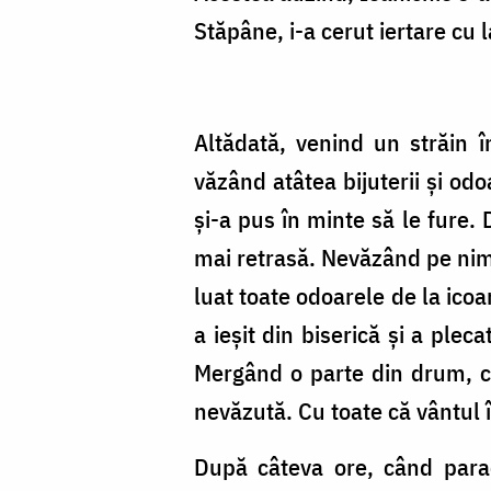
Stăpâne, i-a cerut iertare cu l
Altădată, venind un străin î
văzând atâtea bijuterii și od
și-a pus în minte să le fure. 
mai retrasă. Nevăzând pe nime
luat toate odoarele de la icoa
a ieșit din biserică și a plec
Mergând o parte din drum, co
nevăzută. Cu toate că vântul î
După câteva ore, când parac