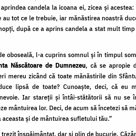
aprindea candela la icoana ei, zicea și acestea:
 au tot ce le trebuie, iar mănăstirea noastră duce
opți, după ce a aprins candela a stat mult timp î
de oboseală, l-a cuprins somnul și în timpul s
ânta Născătoare de Dumnezeu
, că se apropie d
ri mereu zicând că toate mănăstirile din Sfântu
uce lipsă de toate? Cunoaște, deci, că eu mă
nevoie. Iar stareții și întâi-stătătorii să nu se
eze mântuirea lor. Deci, de acum să încetezi să m
 aceasta și de mântuirea sufletului tău.”
trezit înspăimântat, dar și plin de bucurie. Căzâ