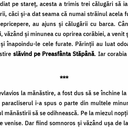
iat pe stareț, acesta a trimis trei călugări să i
rii, căci și-a dat seama că numai străinul acela 
epricepere, au ajuns și călugării cu barca. Cân
, văzând și minunea cu oprirea corăbiei, a venit 
 și înapoindu-le cele furate. Părinții au luat odo
stire
slăvind pe Preasfânta Stăpână
. Iar corabia
***
vlavios la mănăstire, a fost dus să se închine la
, paracliserul i-a spus o parte din multele min
l mănăstirii să se odihnească. Pe la miezul nopții
re venise. Dar fiind somnoros și văzând ușa de l