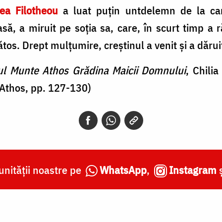
ea Filotheou
a luat puțin untdelemn de la can
ă, a miruit pe soția sa, care, în scurt timp a r
tos. Drept mulțumire, creștinul a venit și a dărui
ul Munte Athos Grădina Maicii Domnului
, Chili
Athos, pp. 127-130)
nității noastre pe
WhatsApp
,
Instagram