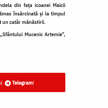
dela din fața icoanei Maicii
ămas însărcinată și la timpul
t un catâr mănăstirii.
a „Sfântului Mucenic Artemie”,
și
Telegram
!