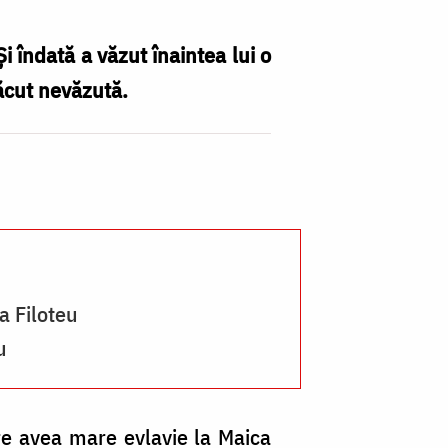
 îndată a văzut înaintea lui o
făcut nevăzută.
a Filoteu
u
re avea mare evlavie la Maica