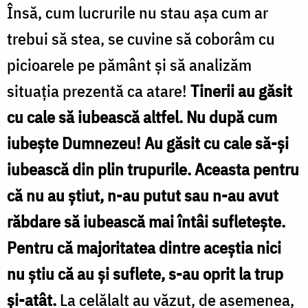
Însă, cum lucrurile nu stau aşa cum ar
trebui să stea, se cuvine să coborâm cu
picioarele pe pământ şi să analizăm
situaţia prezentă ca atare!
Tinerii au găsit
cu cale să iubească altfel. Nu după cum
iubeşte Dumnezeu! Au găsit cu cale să-şi
iubească din plin trupurile. Aceasta pentru
că nu au ştiut, n-au putut sau n-au avut
răbdare să iubească mai întâi sufleteşte.
Pentru că majoritatea dintre aceştia nici
nu ştiu că au şi suflete, s-au oprit la trup
și-atât.
La celălalt au văzut, de asemenea,