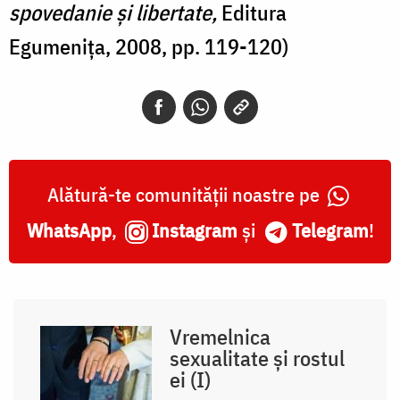
spovedanie şi libertate,
Editura
Egumeniţa, 2008, pp. 119-120)
Alătură-te comunității noastre pe
WhatsApp
,
Instagram
și
Telegram
!
Vremelnica
sexualitate și rostul
ei (I)