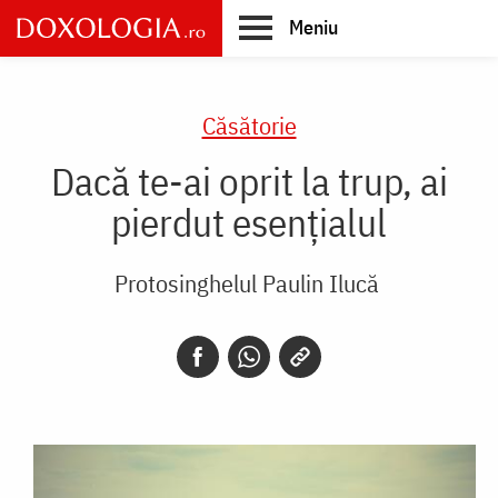
Skip
Meniu
to
main
Main
content
navigation
Căsătorie
Dacă te-ai oprit la trup, ai
pierdut esențialul
Protosinghelul Paulin Ilucă