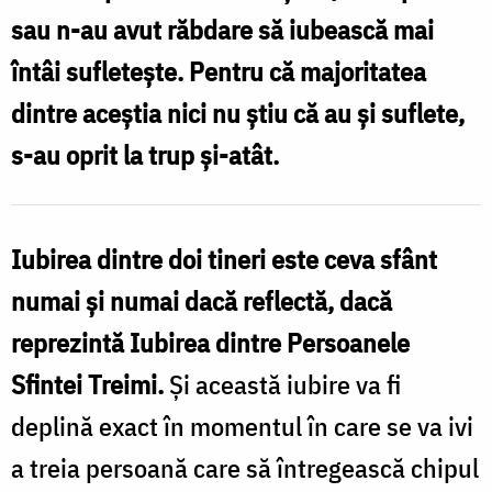
sau n-au avut răbdare să iubească mai
pierdut
întâi sufleteşte. Pentru că majoritatea
esențialul
dintre aceştia nici nu ştiu că au şi suflete,
s-au oprit la trup și-atât.
Iubirea dintre doi tineri este ceva sfânt
numai şi numai dacă reflectă, dacă
reprezintă Iubirea dintre Persoanele
Sfintei Treimi.
Şi această iubire va fi
deplină exact în momentul în care se va ivi
a treia persoană care să întregească chipul