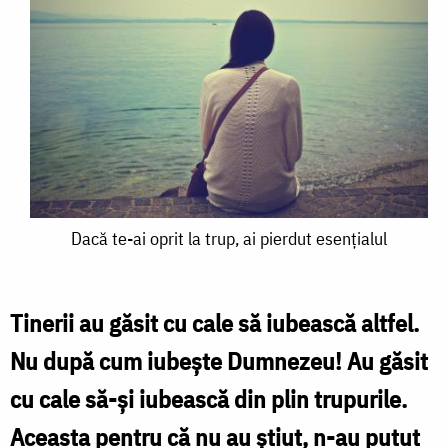
Dacă
Dacă te-ai oprit la trup, ai pierdut esențialul
te-
ai
Tinerii au găsit cu cale să iubească altfel.
oprit
Nu după cum iubeşte Dumnezeu! Au găsit
la
cu cale să-şi iubească din plin trupurile.
trup,
Aceasta pentru că nu au ştiut, n-au putut
ai