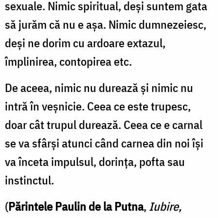
sexuale. Nimic spiritual, deşi suntem gata
să jurăm că nu e aşa. Nimic dumnezeiesc,
deşi ne dorim cu ardoare extazul,
împlinirea, contopirea etc.
De aceea, nimic nu durează şi nimic nu
intră în veşnicie. Ceea ce este trupesc,
doar cât trupul durează. Ceea ce e carnal
se va sfârşi atunci când carnea din noi îşi
va înceta impulsul, dorinţa, pofta sau
instinctul.
(
Părintele Paulin de la Putna
,
Iubire,