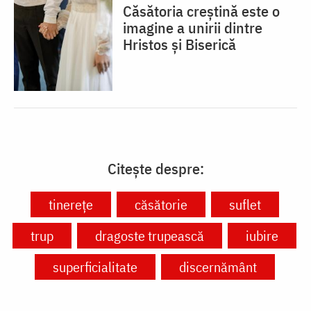
Căsătoria creștină este o
imagine a unirii dintre
Hristos și Biserică
Citește despre:
tinerețe
căsătorie
suflet
trup
dragoste trupească
iubire
superficialitate
discernământ