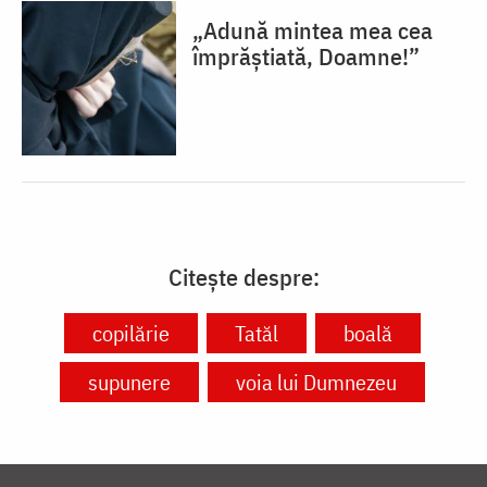
„Adună mintea mea cea
împrăștiată, Doamne!”
Citește despre:
copilărie
Tatăl
boală
supunere
voia lui Dumnezeu