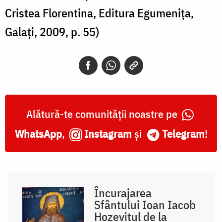
Cristea Florentina, Editura Egumenița,
Galați, 2009, p. 55)
Alătură-te comunității noastre pe
WhatsApp
,
Instagram
și
Telegram
!
Încurajarea
Sfântului Ioan Iacob
Hozevitul de la