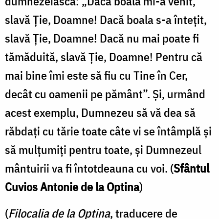
dumnezeiască: „Dacă boală mi-a venit,
slavă Ție, Doamne! Dacă boala s-a întețit,
slavă Ție, Doamne! Dacă nu mai poate fi
tămăduită, slavă Ție, Doamne! Pentru că
mai bine îmi este să fiu cu Tine în Cer,
decât cu oamenii pe pământ”. Și, urmând
acest exemplu, Dumnezeu să vă dea să
răbdați cu tărie toate câte vi se întâmplă și
să mulțumiți pentru toate, și Dumnezeul
mântuirii va fi întotdeauna cu voi. (
Sfântul
Cuvios Antonie de la Optina
)
(
Filocalia de la Optina
, traducere de