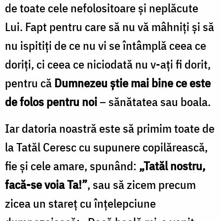
Zamfirescu
de toate cele nefolositoare și neplăcute
Lui. Fapt pentru care să nu vă mâhniți și să
nu ispitiți de ce nu vi se întâmplă ceea ce
doriți, ci ceea ce niciodată nu v-ați fi dorit,
pentru că
Dumnezeu știe mai bine ce este
de folos pentru noi
– sănătatea sau boala.
Iar datoria noastră este să primim toate de
la Tatăl Ceresc cu supunere copilărească,
fie și cele amare, spunând:
„Tatăl nostru,
facă-se voia Ta!”
, sau să zicem precum
zicea un stareț cu înțelepciune