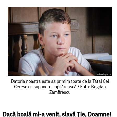
Datoria
Datoria noastră este să primim toate de la Tatăl Cel
Ceresc cu supunere copilărească / Foto: Bogdan
noastră
Zamfirescu
este
să
Dacă boală mi-a venit, slavă Ție, Doamne!
primim