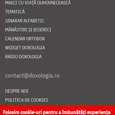
MAICI CU VIAȚĂ DUHOVNICEASCĂ
TEMATICĂ
SINAXAR ALFABETIC
MĂNĂSTIRI ȘI BISERICI
CALENDAR ORTODOX
WIDGET DOXOLOGIA
RADIO DOXOLOGIA
DESPRE NOI
POLITICA DE COOKIES
DONEAZĂ ONLINE PENTRU CATEDRALA NAȚIONALĂ
Folosim cookie-uri pentru a îmbunătăți experiența