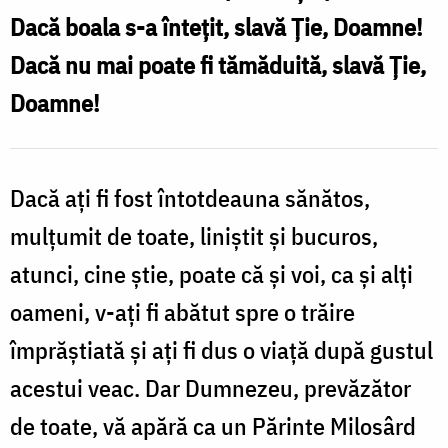
Dacă boala s-a întețit, slavă Ție, Doamne!
toate
Dacă nu mai poate fi tămăduită, slavă Ție,
de
Doamne!
la
Tatăl
Cel
Dacă ați fi fost întotdeauna sănătos,
Ceresc
mulțumit de toate, liniștit și bucuros,
cu
atunci, cine știe, poate că și voi, ca și alți
supunere
oameni, v-ați fi abătut spre o trăire
copilărească
împrăștiată și ați fi dus o viață după gustul
/
Foto:
acestui veac. Dar Dumnezeu, prevăzător
Bogdan
de toate, vă apără ca un Părinte Milosârd