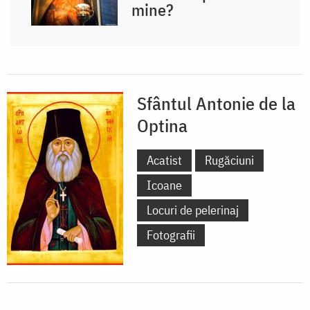
mine?
Sfântul Antonie de la
Optina
Acatist
Rugăciuni
Icoane
Locuri de pelerinaj
Fotografii