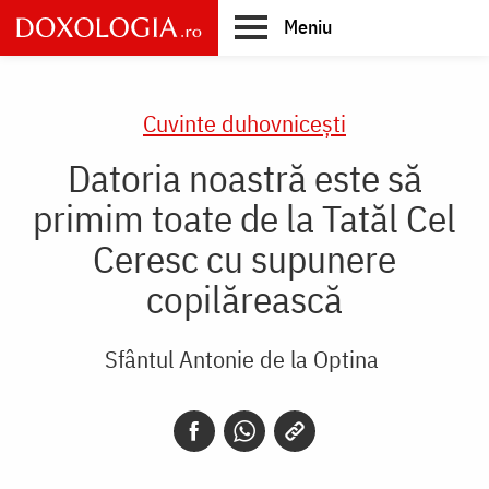
Skip
Meniu
to
main
Main
content
navigation
Cuvinte duhovnicești
Datoria noastră este să
primim toate de la Tatăl Cel
Ceresc cu supunere
copilărească
Sfântul Antonie de la Optina