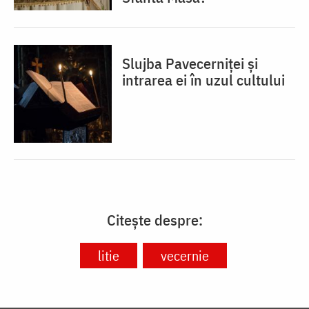
Slujba Pavecerniței și
intrarea ei în uzul cultului
Citește despre:
litie
vecernie