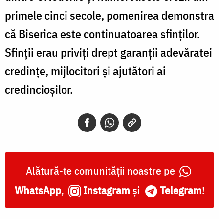
primele cinci secole, pomenirea demonstra
că Biserica este continuatoarea sfinţilor.
Sfinţii erau priviţi drept garanţii adevăratei
credinţe, mijlocitori şi ajutători ai
credincioşilor.
Alătură-te comunității noastre pe
WhatsApp
,
Instagram
și
Telegram
!