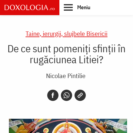
Skip
Meniu
to
main
Main
content
navigation
Taine, ierurgii, slujbele Bisericii
De ce sunt pomeniți sfinții în
rugăciunea Litiei?
Nicolae Pintilie