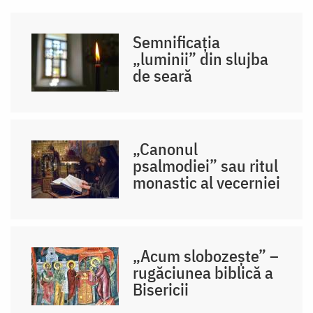
Semnificația
„luminii” din slujba
de seară
„Canonul
psalmodiei” sau ritul
monastic al vecerniei
„Acum slobozește” –
rugăciunea biblică a
Bisericii