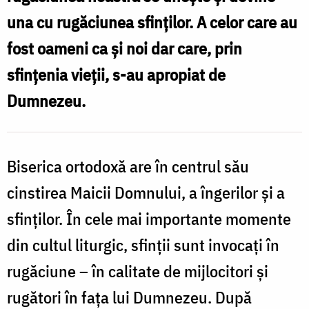
rugăciunea
una cu rugăciunea sfinţilor. A celor care au
Litiei?
fost oameni ca şi noi dar care, prin
sfinţenia vieţii, s-au apropiat de
Dumnezeu.
Biserica ortodoxă are în centrul său
cinstirea Maicii Domnului, a îngerilor şi a
sfinţilor. În cele mai importante momente
din cultul liturgic, sfinţii sunt invocaţi în
rugăciune – în calitate de mijlocitori şi
rugători în faţa lui Dumnezeu. După