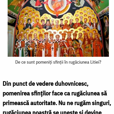
De
De ce sunt pomeniți sfinții în rugăciunea Litiei?
ce
sunt
Din punct de vedere duhovnicesc,
pomeniți
pomenirea sfinţilor face ca rugăciunea să
sfinții
primească autoritate. Nu ne rugăm singuri,
în
rugăciunea noastră se uneşte şi devine