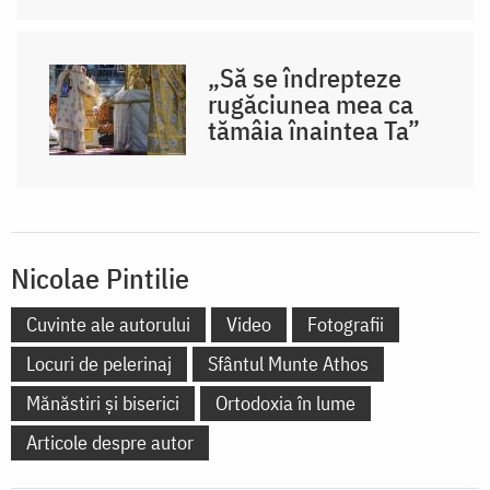
„Să se îndrepteze
rugăciunea mea ca
tămâia înaintea Ta”
Nicolae Pintilie
Cuvinte ale autorului
Video
Fotografii
Locuri de pelerinaj
Sfântul Munte Athos
Mănăstiri și biserici
Ortodoxia în lume
Articole despre autor