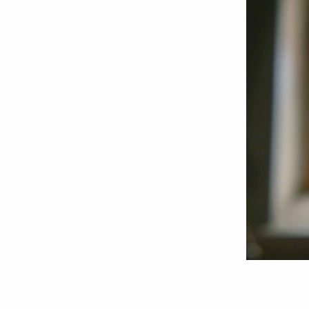
Semnificația
„luminii”