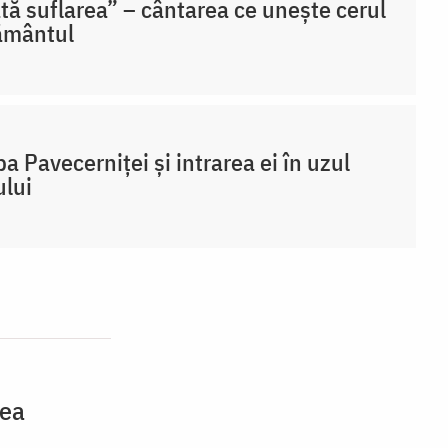
tă suflarea” – cântarea ce unește cerul
ământul
ba Pavecerniței și intrarea ei în uzul
ului
tea