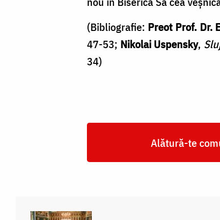
nou în Biserica Sa cea veșnică
(Bibliografie:
Preot Prof. Dr. 
47-53;
Nikolai Uspensky
,
Slu
34)
Alătură-te comu