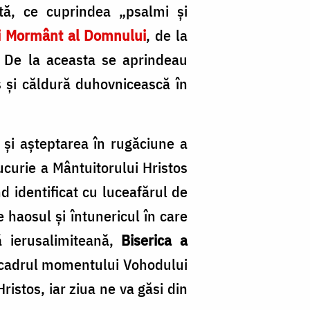
rată, ce cuprindea „psalmi și
i Mormânt al Domnului
, de la
. De la aceasta se aprindeau
 și căldură duhovnicească în
 și așteptarea în rugăciune a
ucurie a Mântuitorului Hristos
nd identificat cu luceafărul de
 haosul și întunericul în care
ă ierusalimiteană,
Biserica a
n cadrul momentului Vohodului
ristos, iar ziua ne va găsi din