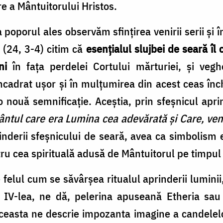
e a Mântuitorului Hristos.
poporul ales observăm sfințirea venirii serii și în
i (24, 3-4) citim că
esențialul slujbei de seară îl c
ni
în fața perdelei Cortului mărturiei, și veg
încadrat ușor și în mulțumirea din acest ceas î
o nouă semnificație. Aceștia, prin sfeșnicul aprin
ntul care era Lumina cea adevărată şi Care, ven
rinderii sfeşnicului de seară, avea ca simbolism
tru cea spirituală adusă de Mântuitorul pe timpul 
felul cum se săvârşea ritualul aprinderii luminii
l IV-lea, ne dă, pelerina apuseană Etheria sau
 Aceasta ne descrie impozanta imagine a candelel