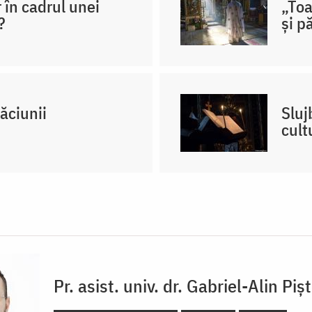
r în cadrul unei
„Toa
?
și p
ăciunii
Sluj
cult
Pr. asist. univ. dr. Gabriel-Alin Piș