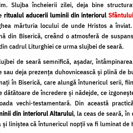
lim. Slujba încheierii zilei, deja bine structu
de
ritualul aducerii luminii din interiorul
Sfântulu
ea mărturia locului de unde Hristos a înviat
ină din Biserică, creând o atmosferă de suspans
din cadrul Liturghiei ce urma slujbei de seară.
lujbei de seară semnifică, așadar, întâmpinarea
te sau deja prezența duhovnicească și plină de b
nați în Biserică, care alungă întunericul serii, fii
 dătătoare de încredere și nădejde, ce izgonește
oada vechi-testamentară. Din această practic
inii din interiorul Altarului
, la ceas de seară, î
i liniștea că întunericul nopții va fi luminat de H