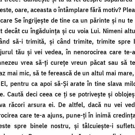
 este, oare, aceasta o întâmplare fără motiv? Pleac
re Se îngrijește de tine ca un părinte și nu te
 decât cu îngăduința și cu voia Lui. Nimeni altul 
când să-i trimită, și când trimite, trimite spre
 jurul tău și vei vedea, în nenorocirea care te-
ezeu vrea să-ți curețe vreun păcat sau să te
z mai mic, să te ferească de un altul mai mare, o
 El, pentru ca apoi să-Și arate în tine slava milo
te. Caută deci ceea ce ți se potrivește și obloj
 va răcori arsura ei. De altfel, dacă nu vei v
cirea care te-a ajuns, pune-ți în inimă credința
te spre binele nostru, și tâlcuiește-i sufletu