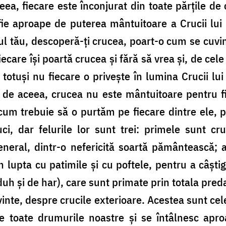
eea, fiecare este înconjurat din toate părțile de
fie aproape de puterea mântuitoare a Crucii lui
trul tău, descoperă-ți crucea, poart-o cum se cuvi
fiecare își poartă crucea și fără să vrea și, de ce
 totuși nu fiecare o privește în lumina Crucii lui
e; de aceea, crucea nu este mântuitoare pentru 
 cum trebuie să o purtăm pe fiecare dintre ele, 
i, dar felurile lor sunt trei: primele sunt cruc
general, dintr-o nefericită soartă pământească;
n lupta cu patimile și cu poftele, pentru a câștiga
duh și de har), care sunt primate prin totala pre
nte, despre crucile exterioare. Acestea sunt ce
pe toate drumurile noastre și se întâlnesc apro