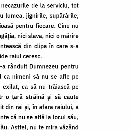
 necazurile de la serviciu, tot
u lumea, jignirile, supărările,
ioasă pentru fiecare. Cine nu
găția, nici slava, nici o mărire
tească din clipa în care s-a
de raiul ceresc.
 le-a rânduit Dumnezeu pentru
ul ca nimeni să nu se afle pe
exilat, ca să nu trăiască pe
r-o țară străină și să caute
din rai și, în afara raiului, a
inte că nu se află la locul său,
 său. Astfel, nu te mira văzând