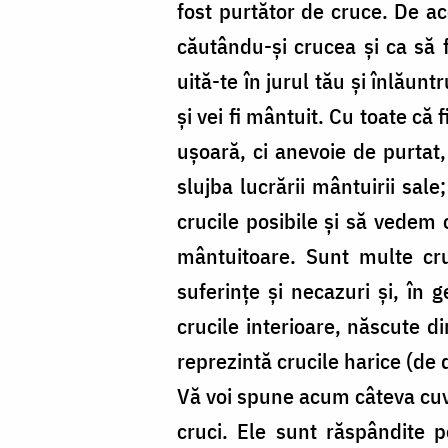
fost purtător de cruce. De ac
căutându-și crucea și ca să 
uită-te în jurul tău și înlăun
și vei fi mântuit. Cu toate că 
ușoară, ci anevoie de purtat,
slujba lucrării mântuirii sal
crucile posibile și să vedem
mântuitoare. Sunt multe cruc
suferințe și necazuri și, în 
crucile interioare, născute di
reprezintă crucile harice (de 
Vă voi spune acum câteva cuvi
cruci. Ele sunt răspândite 