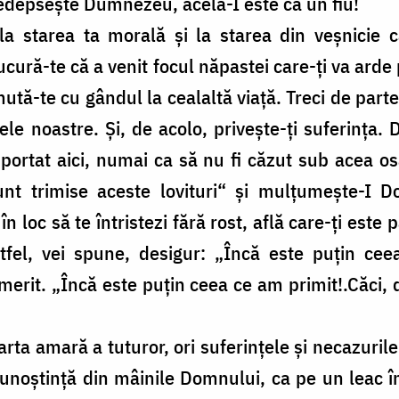
depsește Dumnezeu, acela-I este ca un fiu!
 la starea ta morală și la starea din veșnicie 
ucură-te că a venit focul năpastei care-ți va arde 
ă-te cu gândul la cealaltă viață. Treci de partea
le noastre. Și, de acolo, privește-ți suferința. 
suportat aici, numai ca să nu fi căzut sub acea os
nt trimise aceste lovituri“ și mulțumește-I D
n loc să te întristezi fără rost, află care-ți este 
tfel, vei spune, desigur: „Încă este puțin cee
merit. „Încă este puțin ceea ce am primit!.Căci,
arta amară a tuturor, ori suferințele și necazuri
unoștință din mâinile Domnului, ca pe un leac îm