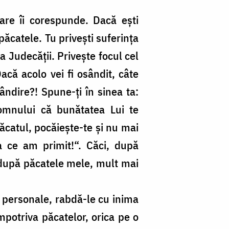
care îi corespunde. Dacă ești
păcatele. Tu privești suferința
 Judecății. Privește focul cel
Dacă acolo vei fi osândit, câte
ândire?! Spune-ți în sinea ta:
omnului că bunătatea Lui te
păcatul, pocăiește-te și nu mai
a ce am primit!“. Căci, după
 după păcatele mele, mult mai
le personale, rabdă-le cu inima
potriva păcatelor, orica pe o