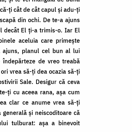
ă-ți cât de cât capul și adu-ți
 scapă din ochi. De te-a ajuns
decât El ți-a trimis-o. Iar El
 binele aceluia care primește
a ajuns, planul cel bun al lui
 îndepărteze de vreo treabă
ri vrea să-ți dea ocazia să-ți
stivirii Sale. Desigur că ceva
ește-ți cu aceea rana, așa cum
edea clar ce anume vrea să-ți
 generală și neiscoditoare că
lui tulburat: așa a binevoit