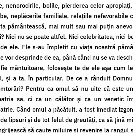
, nenorocirile, bolile, pierderea celor apropiați,
be, neplăcerile familiale, relațiile nefavorabile c
oarta pământească, mai mult sau mai puțin anevo
 Nici nu se poate altfel. Nici celebritatea, nici bo
e ele. Ele s-au împletit cu viața noastră pămân
se vor desprinde de ea, până când nu se va deschi
i fie mântuitoare, folosește-te de ele așa cum
, și a ta, în particular. De ce a rânduit Domn
âmtorări? Pentru ca omul să nu uite că este un 
tria sa, ci ca un călător și ca un venetic înt
trie. Când omul a păcătuit, a fost imediat izgonit 
de lipsuri și de tot felul de greutăți, ca să țină m
îngrijească să caute miluire și revenire la rangul