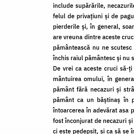
include supărările, necazurile
felul de privațiuni și de pagu
pierderile și, în general, s
are vreuna dintre aceste cruci?
pământească nu ne scutesc d
închis raiul pământesc și nu 
De vrei ca aceste cruci să-ț
mântuirea omului, în general
pământ fără necazuri și str
pământ ca un băștinaș în pa
întoarcerea în adevărat asa pa
fost înconjurat de necazuri și 
ci este pedepsit, și ca să se 