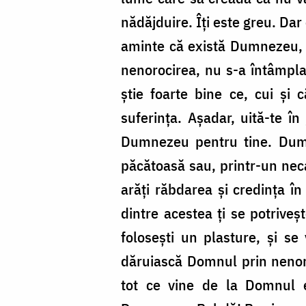
nădăjduire. Îți este greu. Dar
aminte că există Dumnezeu, ca
nenorocirea, nu s-a întâmplat
știe foarte bine ce, cui și 
suferința. Așadar, uită-te în
Dumnezeu pentru tine. Dumn
păcătoasă sau, printr-un neca
arăți răbdarea și credința în
dintre acestea ți se potriveș
folosești un plasture, și se
dăruiască Domnul prin nenoro
tot ce vine de la Domnul es