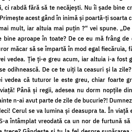
i, ci rabdă fără să te necăjești. Nu îi șade bine c
 Primește acest gând în inimă și poartă-ți soarta 
mai mult, iar altuia mai puțin ?“ vei spune. „
rge bine aproape în toate? De ce eu mă frâng de 
ror măcar să se împartă în mod egal fiecăruia, fă
ei vedea. Ție ți-e greu acum, iar altuia i-a fost gr
e odihnească. De ce te uiți la ceasuri și la zile?
vei vedea că tuturor le este greu, chiar foarte 
viață! Până și regii, adesea nu dorm nopțile din
inte n-ai avut parte de zile de bucurie?! Dumneze
eci! Cerul se va lumina și deasupra ta. În viață 
 S-a întâmplat vreodată ca un nor de furtună să 
 trece? Gândește și tu la fel despre supărarea 