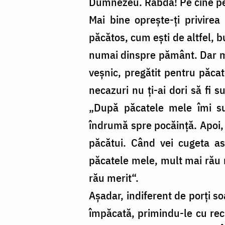
Dumnezeu. Rabdă! Pe cine pe
Mai bine oprește-ți privirea
păcătos, cum ești de altfel, b
numai dinspre pământ. Dar mut
veșnic, pregătit pentru păcate
necazuri nu ți-ai dori să fi 
„După păcatele mele îmi su
îndrumă spre pocăință. Apoi, î
păcătui. Când vei cugeta as
păcatele mele, mult mai rău 
rău merit“.
Așadar, indiferent de porți so
împăcată, primindu-le cu rec