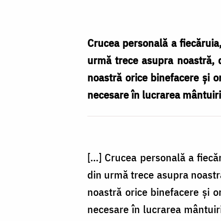
puterea
Crucii
și
Crucea personală a fiecăruia,
despre
urmă trece asupra noastră, d
răstignirea
noastră orice binefacere și o
interioară
necesare în lucrarea mântuirii
a
omului
[…] Crucea personală a fiecăr
din urmă trece asupra noastră
noastră orice binefacere și o
necesare în lucrarea mântuirii