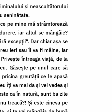
riminalului și neascultătorului
cu seninătate.
De ce pe mine mă strâmtorează
durere, iar altul se mângâie?
ră excepții“. Dar chiar așa se
eu ieri sau îi va fi mâine, iar
 Privește întreaga viață, de la
greu. Găsește pe unul care să
 pricina greutății ce le apasă
u îți va mai da și vei vedea și
este ca în natură, sunt ba zile
nu treacă?! Și este cineva pe
ta, și te vei mângâia de bună