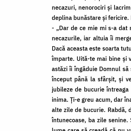
necazuri, nenorociri și lacrim
deplina bunăstare și fericire.
- „Dar de ce mie mi s-a dat 
necazurile, iar altuia îi me
Dacă aceasta este soarta tutu
împarte. Uită-te mai bine și v
astăzi îi îngăduie Domnul să s
început până la sfârșit, și 
jubileze de bucurie întreaga 
inima. Ți-e greu acum, dar îna
alte zile de bucurie. Rabdă, d
întunecoase, ba zile senine.
lume care să creadă că nu va