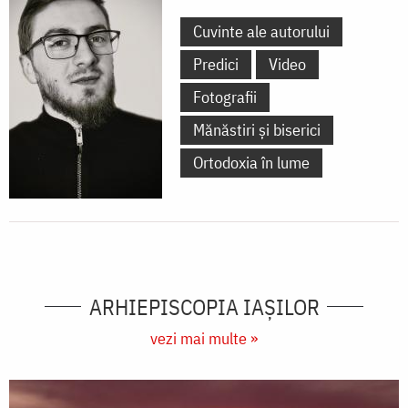
Cuvinte ale autorului
Predici
Video
Fotografii
Mănăstiri și biserici
Ortodoxia în lume
ARHIEPISCOPIA IAŞILOR
vezi mai multe »