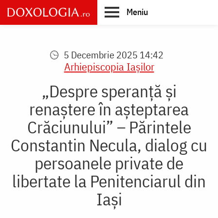
Skip
Meniu
to
main
Main
content
navigation
5 Decembrie 2025 14:42
Arhiepiscopia Iaşilor
„Despre speranță și
renaștere în așteptarea
Crăciunului” – Părintele
Constantin Necula, dialog cu
persoanele private de
libertate la Penitenciarul din
Iași