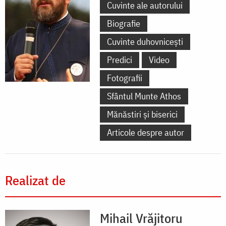
Cuvinte ale autorului
Biografie
Cuvinte duhovnicești
Predici
Video
Fotografii
Sfântul Munte Athos
Mănăstiri și biserici
Articole despre autor
Realizat de
Mihail Vrăjitoru