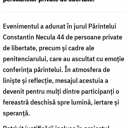
persoanele
private
p
Evenimentul a adunat în jurul Părintelui
de
Constantin Necula 44 de persoane private
libertate
l
de libertate, precum și cadre ale
la
l
penitenciarului, care au ascultat cu emoție
Penitenciarul
P
Iași
conferința părintelui. În atmosfera de
I
liniște și reflecție, mesajul acestuia a
devenit pentru mulți dintre participanți o
fereastră deschisă spre lumină, iertare și
speranță.