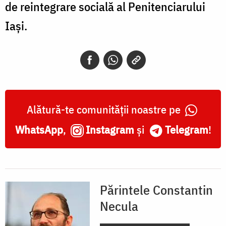
de reintegrare socială al Penitenciarului
Iași.
Alătură-te comunității noastre pe
WhatsApp
,
Instagram
și
Telegram
!
Părintele Constantin
Necula