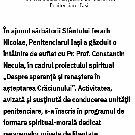
Penitenciarul Iași
și
ș
renaștere
r
în
În ajunul sărbătorii Sfântului Ierarh
î
așteptarea
Nicolae, Penitenciarul Iași a găzduit o
a
Crăciunului”
întâlnire de suflet cu Pr. Prof. Constantin
C
–
Necula, în cadrul proiectului spiritual
Părintele
P
„Despre speranță și renaștere în
Constantin
C
așteptarea Crăciunului”. Activitatea,
Necula,
N
avizată și susținută de conducerea unității
dialog
d
penitenciare, s-a înscris în programul de
al
a
formare spiritual-morală dedicat
inimii
i
cu
persoanelor private de libertate.