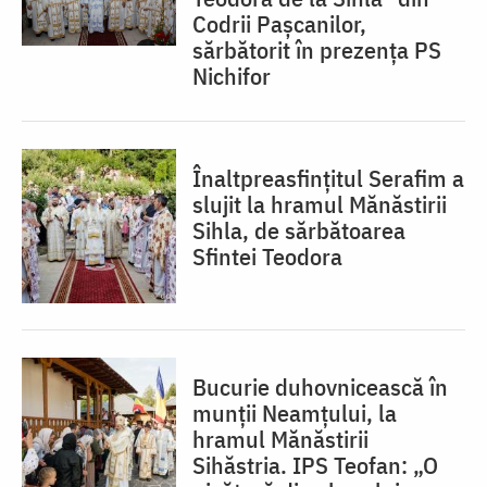
Codrii Pașcanilor,
sărbătorit în prezența PS
Nichifor
Înaltpreasfințitul Serafim a
slujit la hramul Mănăstirii
Sihla, de sărbătoarea
Sfintei Teodora
Bucurie duhovnicească în
munții Neamțului, la
hramul Mănăstirii
Sihăstria. IPS Teofan: „O