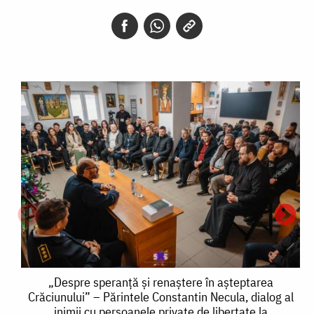
„Despre
„Despre speranță și renaștere în așteptarea
Crăciunului” – Părintele Constantin Necula, dialog al
speranță
inimii cu persoanele private de libertate la