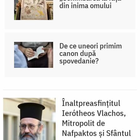
din inima omului
De ce uneori primim
canon după
spovedanie?
Înaltpreasfințitul
Ierótheos Vlachos,
Mitropolit de
Nafpaktos și Sfântul