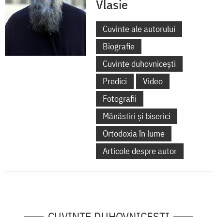
Vlasie
Cuvinte ale autorului
Biografie
Cuvinte duhovnicești
Predici
Video
Fotografii
Mănăstiri și biserici
Ortodoxia în lume
Articole despre autor
CUVINTE DUHOVNICEȘTI