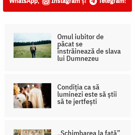
WhatsApp
,
Instagram
și
Telegram
!
Omul iubitor de
păcat se
înstrăinează de slava
lui Dumnezeu
Condiția ca să
luminezi este să știi
să te jertfești
„Schimbarea la față”