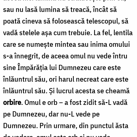
sau nu lasă lumina să treacă, încât să
poată cineva să folosească telescopul, să
vadă stelele așa cum trebuie. La fel, lentila
care se numește mintea sau inima omului
s-a înnegrit, de aceea omul nu vede întru
sine Împărăția lui Dumnezeu care este
înlăuntrul său, ori harul necreat care este
înlăuntrul său. Și lucrul acesta se cheamă
orbire
. Omul e orb – a fost zidit să-L vadă
pe Dumnezeu, dar nu-L vede pe
Dumnezeu. Prin urmare, din punctul ăsta
de vedere, omul este orb și nu vede