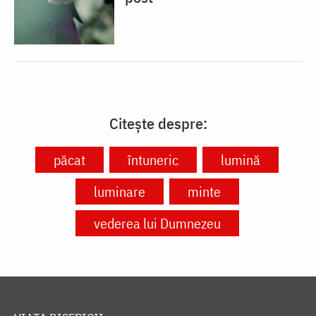
Citește despre:
păcat
întuneric
lumină
luminare
minte
vederea lui Dumnezeu