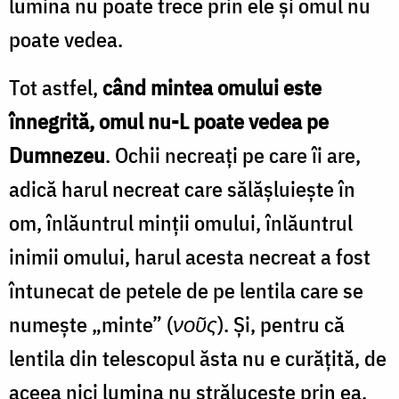
lumina nu poate trece prin ele și omul nu
poate vedea.
Tot astfel,
când mintea omului este
înnegrită, omul nu-L poate vedea pe
Dumnezeu
. Ochii necreați pe care îi are,
adică harul necreat care sălășluiește în
om, înlăuntrul minții omului, înlăuntrul
inimii omului, harul acesta necreat a fost
întunecat de petele de pe lentila care se
numește „minte” (
νοῦς
). Și, pentru că
lentila din telescopul ăsta nu e curățită, de
aceea nici lumina nu strălucește prin ea,