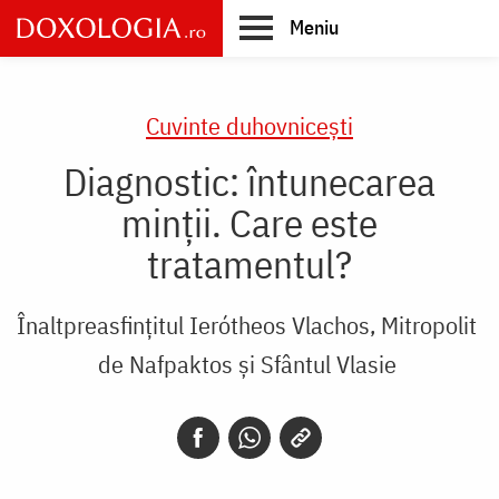
Skip
Meniu
to
main
Main
content
navigation
Cuvinte duhovnicești
Diagnostic: întunecarea
minții. Care este
tratamentul?
Înaltpreasfințitul Ierótheos Vlachos, Mitropolit
de Nafpaktos și Sfântul Vlasie