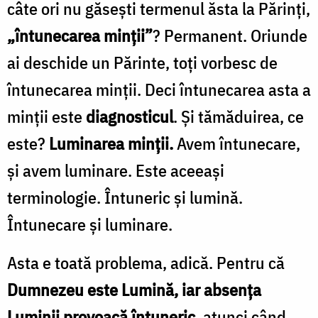
câte ori nu găsești termenul ăsta la Părinți,
„întunecarea minții”
? Permanent. Oriunde
ai deschide un Părinte, toți vorbesc de
întunecarea minții. Deci întunecarea asta a
minții este
diagnosticul
. Și tămăduirea, ce
este?
Luminarea minții.
Avem întunecare,
și avem luminare. Este aceeași
terminologie. Întuneric și lumină.
Întunecare și luminare.
Asta e toată problema, adică. Pentru că
Dumnezeu este Lumină, iar absența
Luminii provoacă întuneric
, atunci când