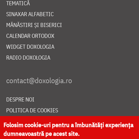
TEMATICĂ
SINAXAR ALFABETIC
MĂNĂSTIRI ȘI BISERICI
CALENDAR ORTODOX
WIDGET DOXOLOGIA
RADIO DOXOLOGIA
DESPRE NOI
POLITICA DE COOKIES
DONEAZĂ ONLINE PENTRU CATEDRALA NAȚIONALĂ
Folosim cookie-uri pentru a îmbunătăți experiența
dumneavoastră pe acest site.