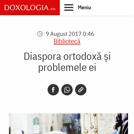
Skip
Meniu
to
main
Main
content
navigation
9 August 2017 0:46
Bibliotecă
Diaspora ortodoxă şi
problemele ei