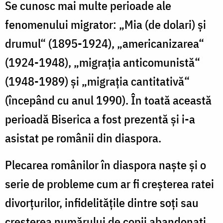
Se cunosc mai multe perioade ale
fenomenului migrator: „Mia (de dolari) şi
drumul“ (1895-1924), „americanizarea“
(1924-1948), „migraţia anticomunistă“
(1948-1989) şi „migraţia cantitativă“
(începând cu anul 1990). În toată această
perioadă Biserica a fost prezentă şi i-a
asistat pe românii din diaspora.
Plecarea românilor în diaspora naşte şi o
serie de probleme cum ar fi creşterea ratei
divorţurilor, infidelităţile dintre soţi sau
creşterea numărului de copii abandonaţi