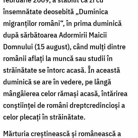
însemnătate deosebită „Duminica
migranţilor români“, în prima duminică
după sărbătoarea Adormirii Maicii
Domnului (15 august), când mulţi dintre
românii aflaţi la muncă sau studii în
străinătate se întorc acasă. În această
duminică se are în vedere, pe lângă
mângâierea celor rămaşi acasă, întărirea
conştiinţei de români dreptcredincioşi a
celor plecaţi în străinătate.
Mărturia creştinească şi românească a