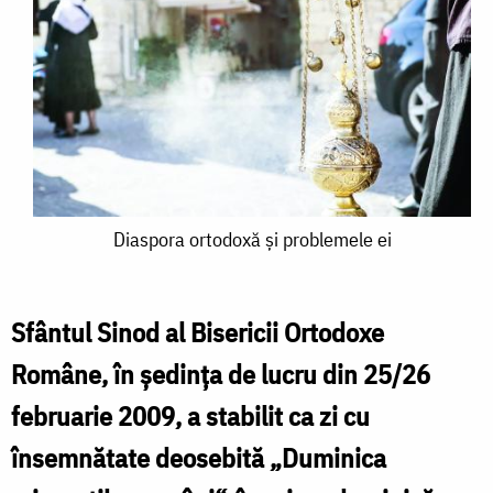
Diaspora
Diaspora ortodoxă şi problemele ei
ortodoxă
şi
Sfântul Sinod al Bisericii Ortodoxe
problemele
Române, în şedinţa de lucru din 25/26
ei
februarie 2009, a stabilit ca zi cu
însemnătate deosebită „Duminica