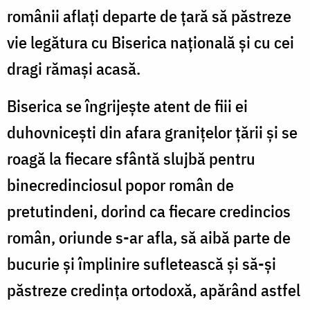
românii aflaţi departe de ţară să păstreze
vie legătura cu Biserica naţională şi cu cei
dragi rămaşi acasă.
Biserica se îngrijeşte atent de fiii ei
duhovniceşti din afara graniţelor ţării şi se
roagă la fiecare sfântă slujbă pentru
binecredinciosul popor român de
pretutindeni, dorind ca fiecare credincios
român, oriunde s-ar afla, să aibă parte de
bucurie şi împlinire sufletească şi să-şi
păstreze credinţa ortodoxă, apărând astfel