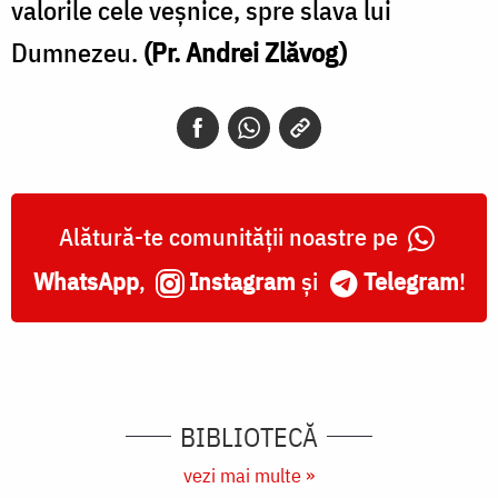
valorile cele veşnice, spre slava lui
Dumnezeu.
(Pr. Andrei Zlăvog)
Alătură-te comunității noastre pe
WhatsApp
,
Instagram
și
Telegram
!
BIBLIOTECĂ
vezi mai multe »