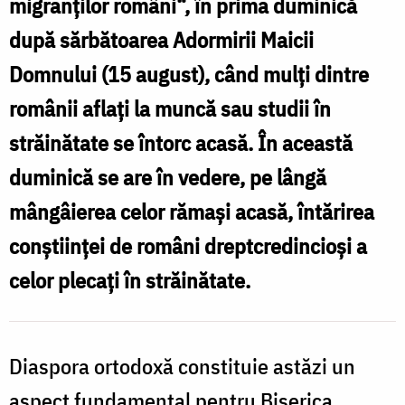
migranţilor români“, în prima duminică
după sărbătoarea Adormirii Maicii
Domnului (15 august), când mulţi dintre
românii aflaţi la muncă sau studii în
străinătate se întorc acasă. În această
duminică se are în vedere, pe lângă
mângâierea celor rămaşi acasă, întărirea
conştiinţei de români dreptcredincioşi a
celor plecaţi în străinătate.
Diaspora ortodoxă constituie astăzi un
aspect fundamental pentru Biserica