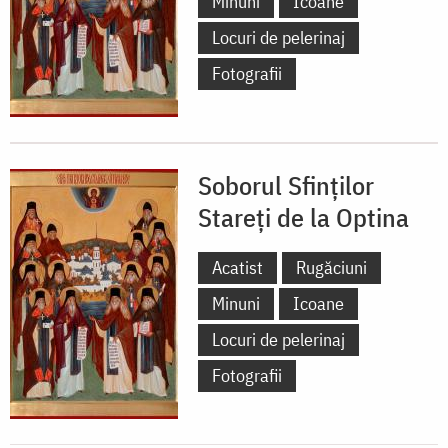
Minuni
Icoane
Locuri de pelerinaj
Fotografii
Soborul Sfinților
Stareți de la Optina
Acatist
Rugăciuni
Minuni
Icoane
Locuri de pelerinaj
Fotografii