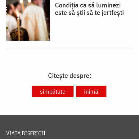
Condiția ca să luminezi
este să știi să te jertfești
Citește despre:
simplitate
inimă
VIAȚA BISERICII