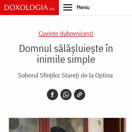
Skip
Meniu
to
main
Main
content
navigation
Cuvinte duhovnicești
Domnul sălășluiește în
inimile simple
Soborul Sfinților Stareți de la Optina