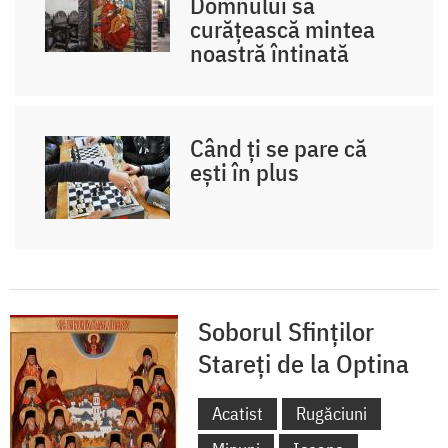
Domnului să
curățească mintea
noastră întinată
Când ți se pare că
ești în plus
Soborul Sfinților
Stareți de la Optina
Acatist
Rugăciuni