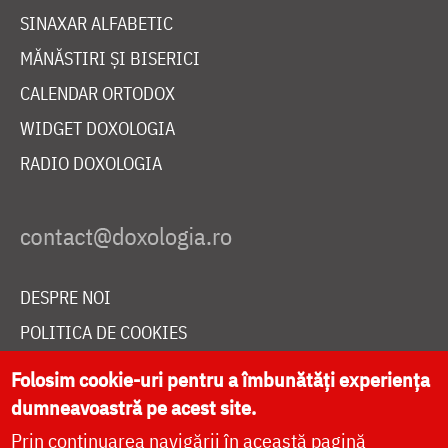
SINAXAR ALFABETIC
MĂNĂSTIRI ȘI BISERICI
CALENDAR ORTODOX
WIDGET DOXOLOGIA
RADIO DOXOLOGIA
DESPRE NOI
POLITICA DE COOKIES
DONEAZĂ ONLINE PENTRU CATEDRALA NAȚIONALĂ
Folosim cookie-uri pentru a îmbunătăți experiența
dumneavoastră pe acest site.
Prin continuarea navigării în această pagină
LIVE