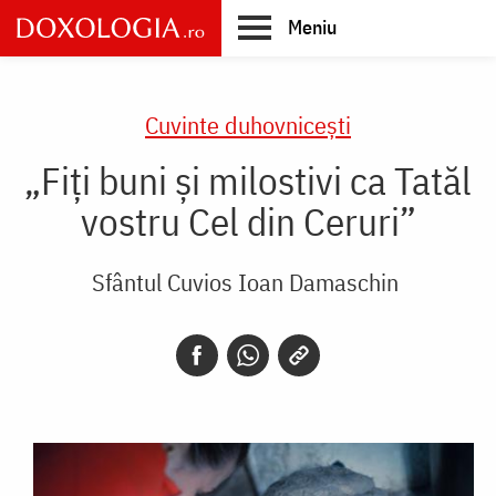
Skip
Meniu
to
main
Main
content
navigation
Cuvinte duhovnicești
„Fiți buni și milostivi ca Tatăl
vostru Cel din Ceruri”
Sfântul Cuvios Ioan Damaschin