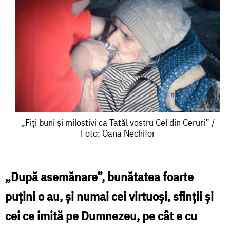
„Fiți
„Fiți buni și milostivi ca Tatăl vostru Cel din Ceruri” /
Foto: Oana Nechifor
buni
și
milostivi
„După asemănare”, bunătatea foarte
ca
puțini o au, și numai cei virtuoși, sfinții și
Tatăl
cei ce imită pe Dumnezeu, pe cât e cu
vostru