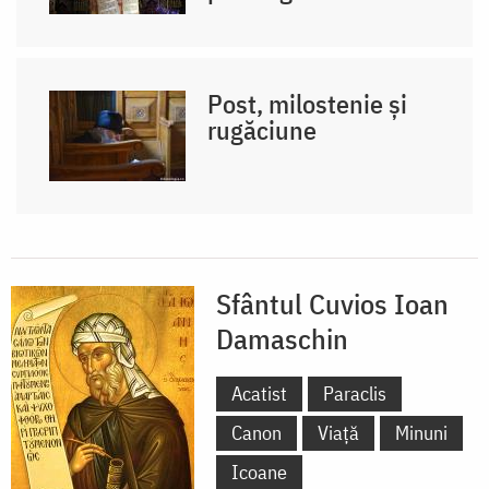
Post, milostenie și
rugăciune
Sfântul Cuvios Ioan
Damaschin
Acatist
Paraclis
Canon
Viață
Minuni
Icoane