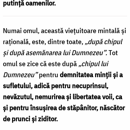
putință oamenilor.
Cel
din
Ceruri”
Numai omul, această viețuitoare mintală și
/
rațională, este, dintre toate,
„după chipul
Foto:
și după asemănarea lui Dumnezeu”.
Tot
Oana
omul se zice că este după
„chipul lui
Nechifor
Dumnezeu”
pentru
demnitatea minții și a
sufletului, adică pentru necuprinsul,
nevăzutul, nemurirea și libertatea voii, ca
și pentru însușirea de stăpânitor, născător
de prunci și ziditor.