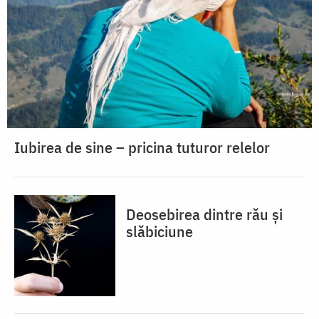
Iubirea de sine – pricina tuturor relelor
Deosebirea dintre rău și
slăbiciune