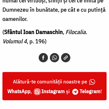
numai cei virtuoși, sfinții și cei ce imită pe
Dumnezeu în bunătate, pe cât e cu putință
oamenilor.
(
Sfântul Ioan Damaschin
,
Filocalia.
Volumul 4
, p. 196)
Alătură-te comunității noastre pe
WhatsApp
,
Instagram
și
Telegram
!