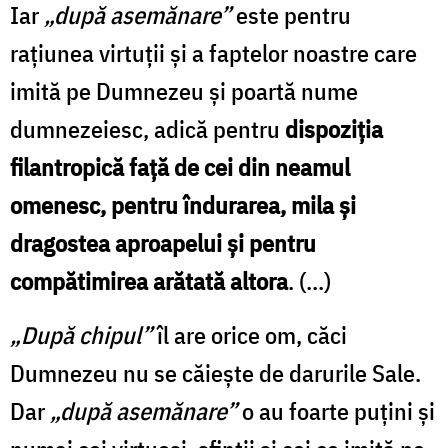
Iar
„după asemănare”
este pentru
rațiunea virtuții și a faptelor noastre care
imită pe Dumnezeu și poartă nume
dumnezeiesc, adică pentru
dispoziția
filantropică față de cei din neamul
omenesc, pentru îndurarea, mila și
dragostea aproapelui și pentru
compătimirea arătată altora
. (...)
„După chipul”
îl are orice om, căci
Dumnezeu nu se căiește de darurile Sale.
Dar
„după asemănare”
o au foarte puțini și