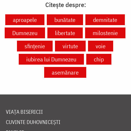
Citește despre:
aproapele
bunătate
demnitate
Dumnezeu
libertate
milostenie
sfințenie
virtute
voie
iubirea lui Dumnezeu
chip
asemănare
VIAȚA BISERICII
CUVINTE DUHOVNICEȘTI