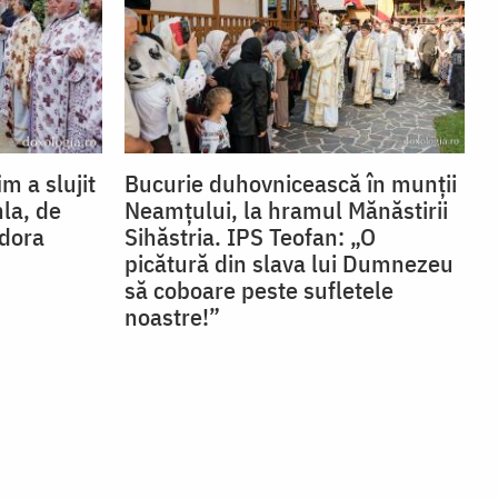
im a slujit
Bucurie duhovnicească în munții
hla, de
Neamțului, la hramul Mănăstirii
odora
Sihăstria. IPS Teofan: „O
picătură din slava lui Dumnezeu
să coboare peste sufletele
noastre!”