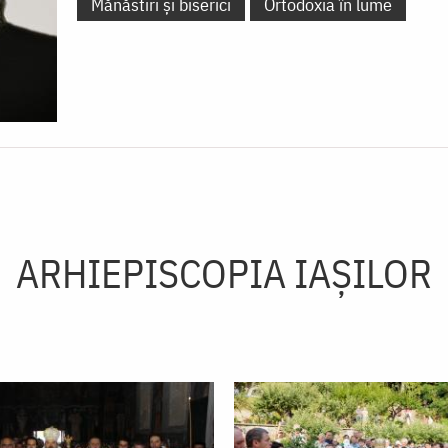
Mănăstiri și biserici
Ortodoxia în lume
ARHIEPISCOPIA IAŞILOR