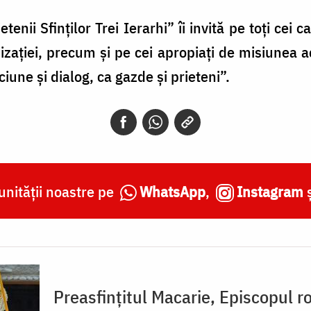
tenii Sfinților Trei Ierarhi” îi invită pe toți cei
nizației, precum și pe cei apropiați de misiunea a
une și dialog, ca gazde și prieteni”.
nității noastre pe
WhatsApp
,
Instagram
Preasfințitul Macarie, Episcopul r