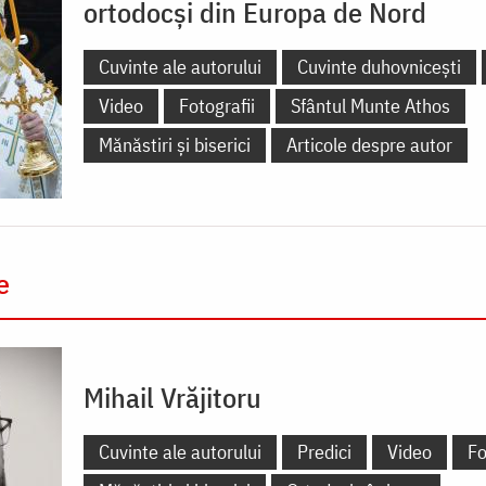
ortodocși din Europa de Nord
Cuvinte ale autorului
Cuvinte duhovnicești
Video
Fotografii
Sfântul Munte Athos
Mănăstiri și biserici
Articole despre autor
e
Mihail Vrăjitoru
Cuvinte ale autorului
Predici
Video
Fo