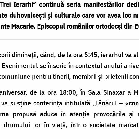
r Trei Ierarhi” continuă seria manifestărilor ded
te duhovnicești și culturale care vor avea loc ma
ărinte Macarie, Episcopul românilor ortodocși din 
rii dimineții, când, de la ora 5:45, ierarhul va sl
 Evenimentul se înscrie în contextul anului aniver
comuniune pentru tinerii, membrii și prietenii com
niversar, de la ora 18:00, în Sala Sinaxar a Mu
 va susține conferința intitulată „Tânărul – «c
 Tema propusă aduce în atenție provocările și r
a drumului lor în viață, într-o societate marc