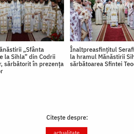
năstirii „Sfânta
Înaltpreasfințitul Seraf
 la Sihla” din Codrii
la hramul Mănăstirii Si
, sărbătorit în prezența
sărbătoarea Sfintei Te
or
Citește despre:
actualitate