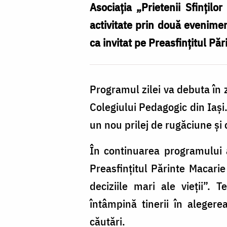
Asociația „Prietenii Sfințilo
activitate prin două evenimen
ca invitat pe Preasfințitul P
Programul zilei va debuta în zo
Colegiului Pedagogic din Iași.
un nou prilej de rugăciune și 
În continuarea programului a
Preasfințitul Părinte Macarie
deciziile mari ale vieții”.
întâmpină tinerii în alegere
căutări.