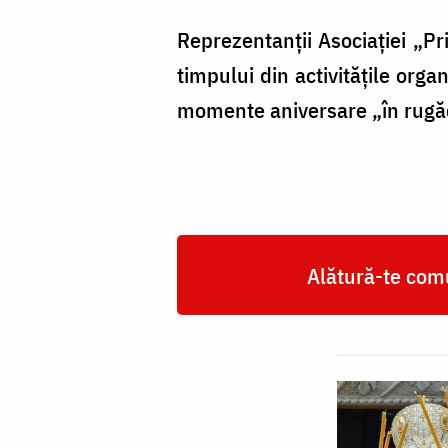
Reprezentanții Asociației „Prie
timpului din activitățile orga
momente aniversare „în rugăci
Alătură-te comu