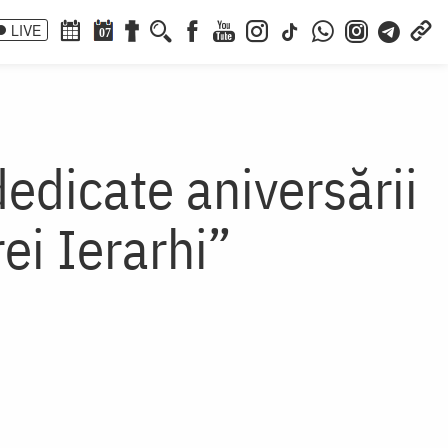
LIVE
07
edicate aniversării
rei Ierarhi”