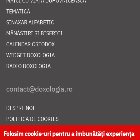
MAICI CU VIAȚĂ DUHOVNICEASCĂ
TEMATICĂ
SINAXAR ALFABETIC
MĂNĂSTIRI ȘI BISERICI
CALENDAR ORTODOX
WIDGET DOXOLOGIA
RADIO DOXOLOGIA
DESPRE NOI
POLITICA DE COOKIES
DONEAZĂ ONLINE PENTRU CATEDRALA NAȚIONALĂ
Folosim cookie-uri pentru a îmbunătăți experiența