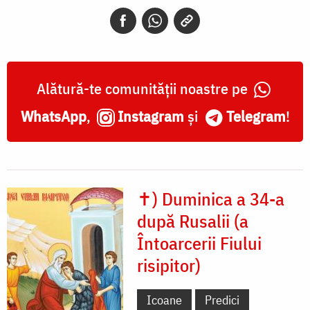
Risipitor
Alătură-te comunității noastre pe
WhatsApp
,
Instagram
și
Telegram
!
✝) Duminica a 34-a
după Rusalii (a
Întoarcerii Fiului
risipitor)
Icoane
Predici