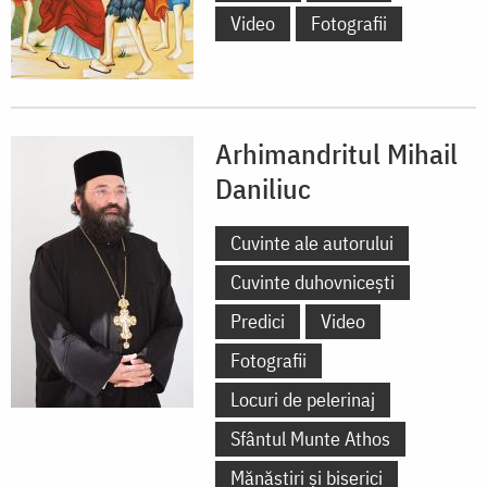
Video
Fotografii
Arhimandritul Mihail
Daniliuc
Cuvinte ale autorului
Cuvinte duhovnicești
Predici
Video
Fotografii
Locuri de pelerinaj
Sfântul Munte Athos
Mănăstiri și biserici