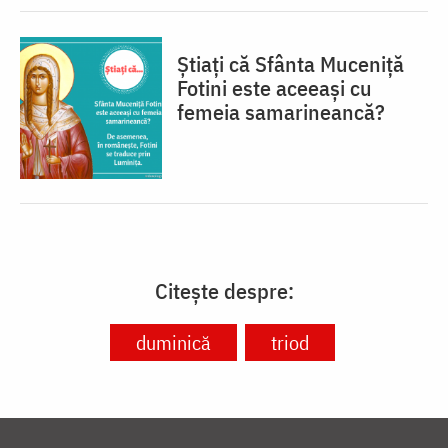
Știați că Sfânta Muceniță
Fotini este aceeași cu
femeia samarineancă?
Citește despre:
duminică
triod