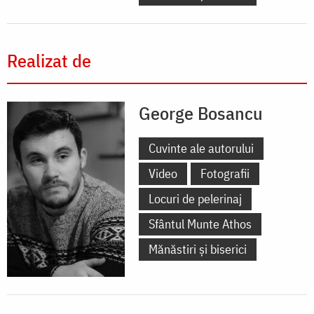
Realizat de
George Bosancu
Cuvinte ale autorului
Video
Fotografii
Locuri de pelerinaj
Sfântul Munte Athos
Mănăstiri și biserici