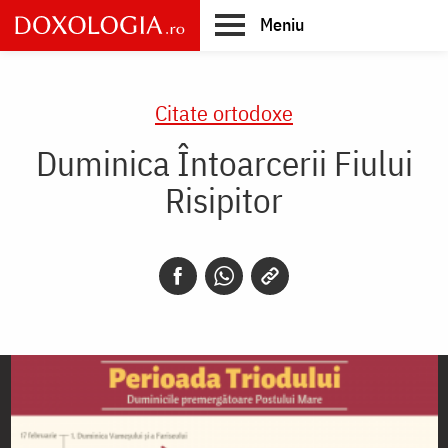
Skip
Meniu
to
main
Main
content
navigation
Citate ortodoxe
Duminica Întoarcerii Fiului
Risipitor