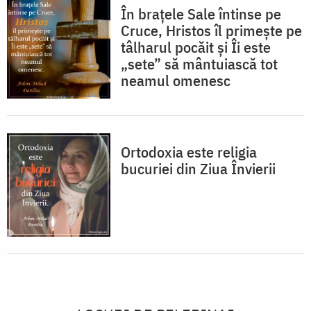
În braţele Sale întinse pe
Cruce, Hristos îl primește pe
tâlharul pocăit și Îi este
„sete” să mântuiască tot
neamul omenesc
Ortodoxia este religia
bucuriei din Ziua Învierii