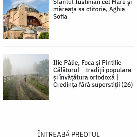
Sfântul Iustinian cel Mare și
măreața sa ctitorie, Aghia
Sofia
Ilie Pălie, Foca și Pintilie
Călătorul – tradiții populare
și învățătura ortodoxă |
Credința fără superstiții (26)
ÎNTREABĂ PREOTUL