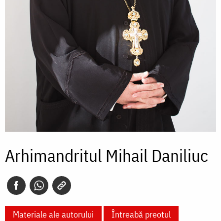
Arhimandritul Mihail Daniliuc
Materiale ale autorului
Întreabă preotul