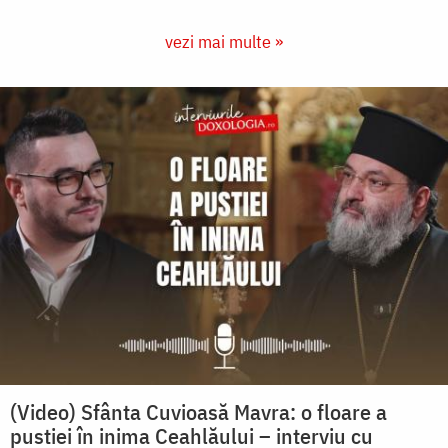
vezi mai multe »
(Video) Sfânta Cuvioasă Mavra: o floare a
pustiei în inima Ceahlăului – interviu cu