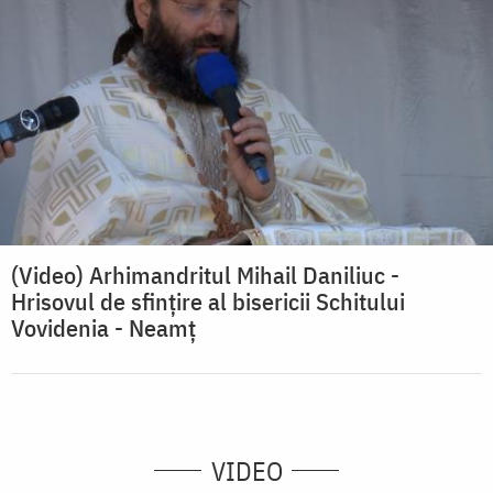
(Video) Arhimandritul Mihail Daniliuc -
Hrisovul de sfințire al bisericii Schitului
Vovidenia - Neamț
VIDEO