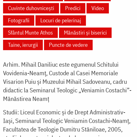
Cuvinte duhovnicești
Predici
Video
Fotografii
Locuri de pelerinaj
Sfântul Munte Athos
Mănăstiri și biserici
Taine, ierurgii
Puncte de vedere
Arhim. Mihail Daniliuc este egumenul Schitului
Vovidenia-Neamț, Custode al Casei Memoriale
Visarion Puiu și Muzeului Mihail Sadoveanu, cadru
didactic la Seminarul Teologic „Veniamin Costachi”-
Mănăstirea Neamț
Studii: Liceul Economic și de Drept Administrativ-
Iași, Seminarul Teologic Veniamin Costachi-Neamț,
Facultatea de Teologie Dumitru Stăniloae, 2005,