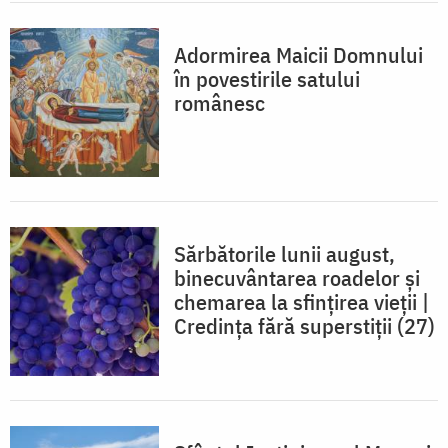
Adormirea Maicii Domnului
în povestirile satului
românesc
Sărbătorile lunii august,
binecuvântarea roadelor și
chemarea la sfințirea vieții |
Credința fără superstiții (27)