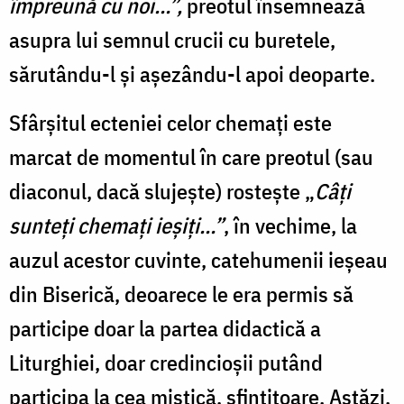
împreună cu noi…”,
preotul însemnează
asupra lui semnul crucii cu buretele,
sărutându-l şi așezându-l apoi deoparte.
Sfârșitul ecteniei celor chemați este
marcat de momentul în care preotul (sau
diaconul, dacă slujește) rostește „
Câți
sunteți chemați ieșiți…”
, în vechime, la
auzul acestor cuvinte, catehumenii ieșeau
din Biserică, deoarece le era permis să
participe doar la partea didactică a
Liturghiei, doar credincioșii putând
participa la cea mistică, sfințitoare. Astăzi,