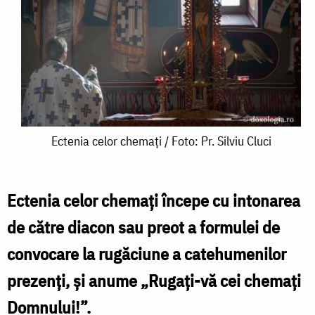
Ectenia
Ectenia celor chemați / Foto: Pr. Silviu Cluci
celor
chemați
Ectenia celor chemați începe cu intonarea
/
de către diacon sau preot a formulei de
Foto:
convocare la rugăciune a catehumenilor
Pr.
prezenți, și anume „Rugați-vă cei chemați
Silviu
Domnului!”.
Cluci