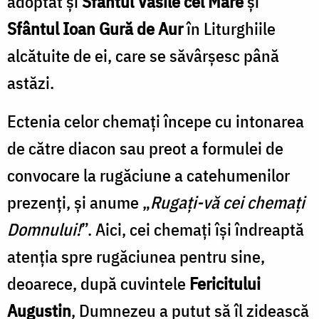
adoptat și
Sfântul Vasile cel Mare
și
Sfântul Ioan Gură de Aur
în Liturghiile
alcătuite de ei, care se săvârșesc până
astăzi.
Ectenia celor chemați începe cu intonarea
de către diacon sau preot a formulei de
convocare la rugăciune a catehumenilor
prezenți, și anume „
Rugați-vă cei chemați
Domnului!
”. Aici, cei chemați își îndreaptă
atenția spre rugăciunea pentru sine,
deoarece, după cuvintele
Fericitului
Augustin
, Dumnezeu a putut să îl zidească