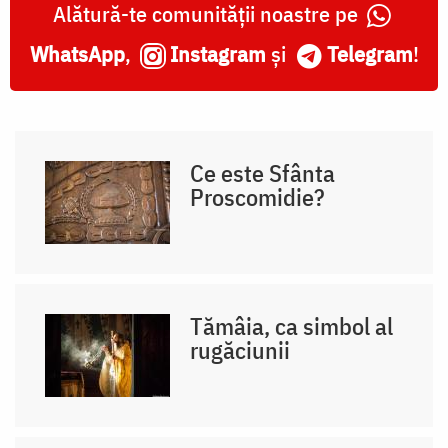
Alătură-te comunității noastre pe
WhatsApp
,
Instagram
și
Telegram
!
Ce este Sfânta
Proscomidie?
Tămâia, ca simbol al
rugăciunii