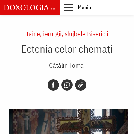
Skip
Meniu
to
main
Main
content
navigation
Taine, ierurgii, slujbele Bisericii
Ectenia celor chemați
Cătălin Toma