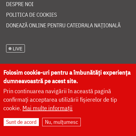
DESPRE NOI
POLITICA DE COOKIES
DONEAZĂ ONLINE PENTRU CATEDRALA NAȚIONALĂ
LIVE
Folosim cookie-uri pentru a îmbunătăți experiența
Site dezvoltat de
DOXOLOGIA MEDIA
,
dumneavoastră pe acest site.
Arhiepiscopia Iașilor | ©
doxologia.ro
Prin continuarea navigării în această pagină
confirmați acceptarea utilizării fișierelor de tip
cookie.
Mai multe informații
Sunt de acord
Nu, mulțumesc