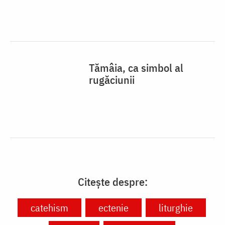
Tămâia, ca simbol al
rugăciunii
Citește despre:
catehism
ectenie
liturghie