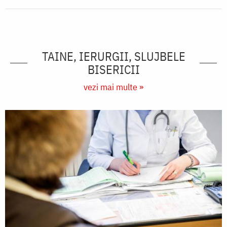
TAINE, IERURGII, SLUJBELE
BISERICII
vezi mai multe »