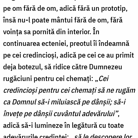
pe om fără de om, adică fără un prototip,
însă nu-l poate mântui fără de om, fără
voința sa pornită din interior. În
continuarea ecteniei, preotul îi îndeamnă
pe cei credincioși, adică pe cei ce au primit
deja botezul, să ridice către Dumnezeu
rugăciuni pentru cei chemați: „
Cei
credincioși pentru cei chemați să ne rugăm
ca Domnul să-i miluiască pe dânșii; să-i
învețe pe dânșii cuvântul adevărului”
,
adică să-i lumineze în legătură cu toate
adevărurile credinței;
„să le descopere lor