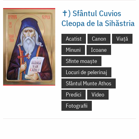
✝) Sfântul Cuvios
Cleopa de la Sihăstria
Acatist
Canon
Viață
Minuni
Icoane
Sfinte moaște
Locuri de pelerinaj
Sfântul Munte Athos
Predici
Video
Fotografii