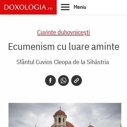
Skip
Meniu
to
main
Main
content
navigation
Cuvinte duhovnicești
Ecumenism cu luare aminte
Sfântul Cuvios Cleopa de la Sihăstria