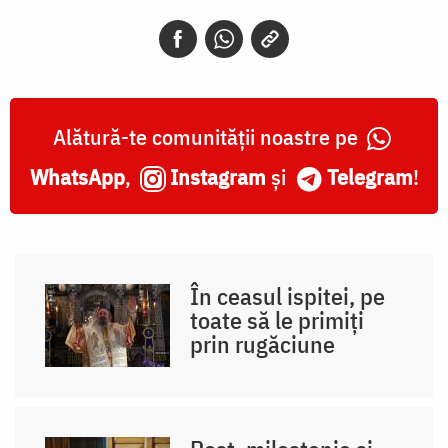
Alătură-te comunității noastre pe
WhatsApp
,
Instagram
și
Telegram
!
În ceasul ispitei, pe
toate să le primiți
prin rugăciune