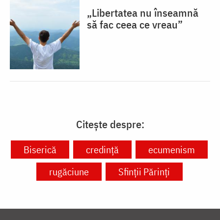
„Libertatea nu înseamnă
să fac ceea ce vreau”
Citește despre:
Biserică
credință
ecumenism
rugăciune
Sfinții Părinți