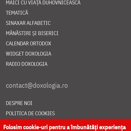
MAICI CU VIAȚĂ DUHOVNICEASCĂ
TEMATICĂ
SINAXAR ALFABETIC
MĂNĂSTIRI ȘI BISERICI
CALENDAR ORTODOX
WIDGET DOXOLOGIA
RADIO DOXOLOGIA
DESPRE NOI
POLITICA DE COOKIES
DONEAZĂ ONLINE PENTRU CATEDRALA NAȚIONALĂ
Folosim cookie-uri pentru a îmbunătăți experiența