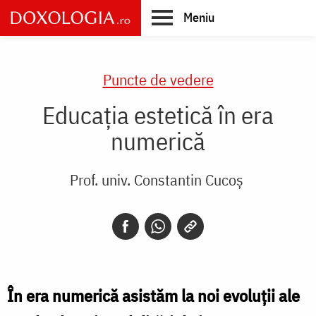
Skip
Meniu
to
main
Main
content
navigation
Puncte de vedere
Educația estetică în era
numerică
Prof. univ. Constantin Cucoș
În era numerică asistăm la noi evoluții ale