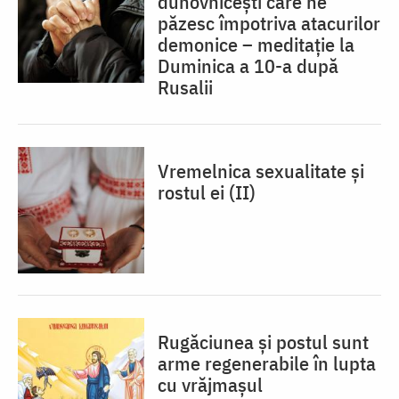
duhovnicești care ne
păzesc împotriva atacurilor
demonice – meditație la
Duminica a 10-a după
Rusalii
Vremelnica sexualitate și
rostul ei (II)
Rugăciunea și postul sunt
arme regenerabile în lupta
cu vrăjmașul