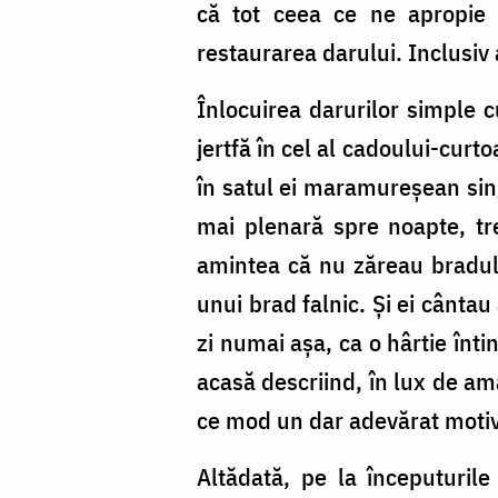
că tot ceea ce ne apropie m
restaurarea darului. Inclusiv 
Înlocuirea darurilor simple c
jertfă în cel al cadoului-curt
în satul ei maramureșean sing
mai plenară spre noapte, tr
amintea că nu zăreau bradul,
unui brad falnic. Și ei cântau
zi numai așa, ca o hârtie înt
acasă descriind, în lux de am
ce mod un dar adevărat motive
Altădată, pe la începuturile