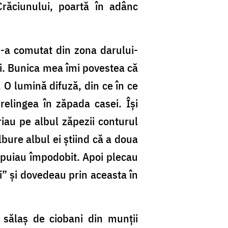
Crăciunului, poartă în adânc
ne-a comutat din zona darului-
ței. Bunica mea îmi povestea că
 O lumină difuză, din ce în ce
elingea în zăpada casei. Își
iau pe albul zăpezii conturul
lbure albul ei știind că a doua
hipuiau împodobit. Apoi plecau
i” și dovedeau prin aceasta în
n sălaș de ciobani din munții