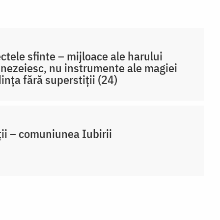
ctele sfinte – mijloace ale harului
ezeiesc, nu instrumente ale magiei
ința fără superstiții (24)
ții – comuniunea Iubirii