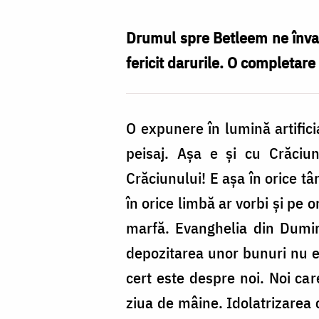
Necula
/
Drumul spre Betleem ne învață
Foto:
fericit darurile. O completar
Pr.
Silviu
O expunere în lumină artifici
Cluci
peisaj. Așa e și cu Crăciu
Crăciunului! E așa în orice tâ
în orice limbă ar vorbi și pe 
marfă. Evanghelia din Dumin
depozitarea unor bunuri nu es
cert este despre noi. Noi ca
ziua de mâine. Idolatrizarea 