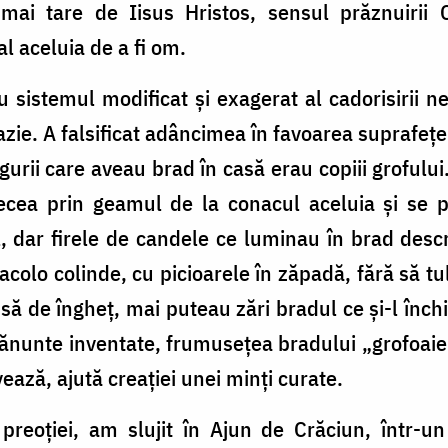
ai tare de Iisus Hristos, sensul prăznuirii 
al aceluia de a fi om.
u sistemul modificat și exagerat al cadorisirii 
oazie. A falsificat adâncimea în favoarea suprafe
urii care aveau brad în casă erau copiii grofului.
ecea prin geamul de la conacul aceluia și se pr
 dar firele de candele ce luminau în brad descr
 acolo colinde, cu picioarele în zăpadă, fără să tu
insă de îngheț, mai puteau zări bradul ce și-l înc
ănunte inventate, frumusețea bradului „grofoaie
ază, ajută creației unei minți curate.
 preoției, am slujit în Ajun de Crăciun, într-u