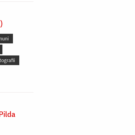
)
nuni
tografii
Pilda