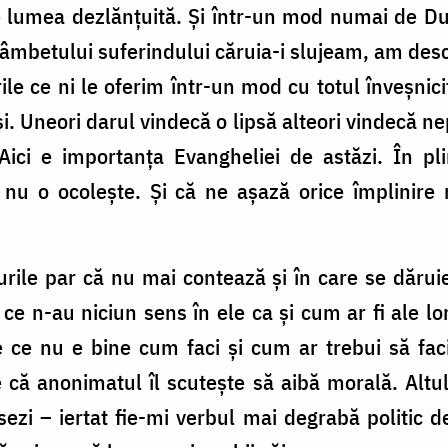
e lumea dezlănțuită. Și într-un mod numai de Du
zâmbetului suferindului căruia-i slujeam, am descop
 ce ni le oferim într-un mod cu totul înveșnicit
dioși. Uneori darul vindecă o lipsă alteori vindecă
ci e importanța Evangheliei de astăzi. În pli
nu o ocolește. Și că ne așază orice împlinire m
ile par că nu mai contează și în care se dăruies
i ce n-au niciun sens în ele ca și cum ar fi ale lor
de ce nu e bine cum faci și cum ar trebui să fa
 că anonimatul îl scutește să aibă morală. Altu
ezi – iertat fie-mi verbul mai degrabă politic d