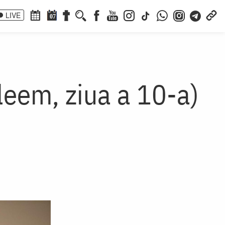
LIVE
07
leem, ziua a 10-a)