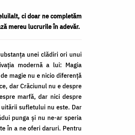
eluilalt, ci doar ne completăm
ază mereu lucrurile în adevăr.
ubstanța unei clădiri ori unui
ivația modernă a lui: Magia
i de magie nu e nicio diferență
zice, dar Crăciunul nu e despre
espre marfă, dar nici despre
itării sufletului nu este. Dar
ădui punga și nu ne-ar speria
e în a ne oferi daruri. Pentru