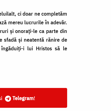
eluilalt, ci doar ne completăm
ază mereu lucrurile în adevăr.
ruri și onorați-le ca parte din
de sfadă și neatentă rănire de
ngăduiți-i lui Hristos să le
și
Telegram
!