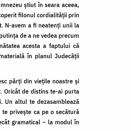
mnezeu știut în seara aceea,
erit filonul cordialității prin
. N-avem a fi neatenți unii la
 neputința de a ne vedea precum
nătatea acesta a faptului că
aterială în planul Judecății
c părți din viețile noastre și
. Oricât de distins te-ai purta
ci. Un altul te dezasamblează
l te privește ca pe o secătură
ecât gramatical – la modul în