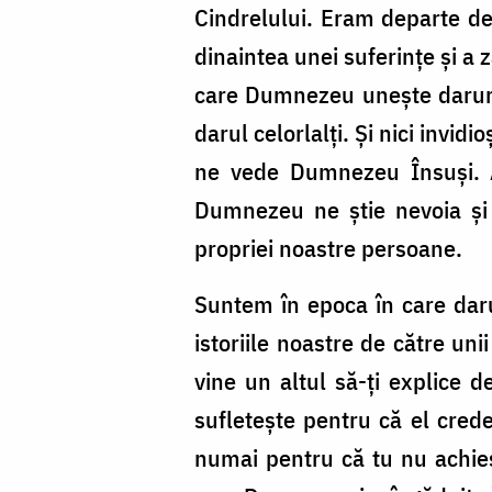
Cindrelului. Eram departe d
dinaintea unei suferințe și a 
care Dumnezeu unește darurile
darul celorlalți. Și nici invi
ne vede Dumnezeu Însuși. Ai
Dumnezeu ne știe nevoia și 
propriei noastre persoane.
Suntem în epoca în care darur
istoriile noastre de către uni
vine un altul să-ți explice 
sufletește pentru că el crede
numai pentru că tu nu achies