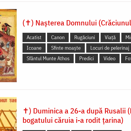
(✝) Nașterea Domnului (Crăciunul
Acatist
Canon
Rugăciuni
Viață
Mi
Icoane
Sfinte moaște
Locuri de pelerinaj
Sfântul Munte Athos
Predici
Video
Fo
✝) Duminica a 26-a după Rusalii (
bogatului căruia i-a rodit țarina)