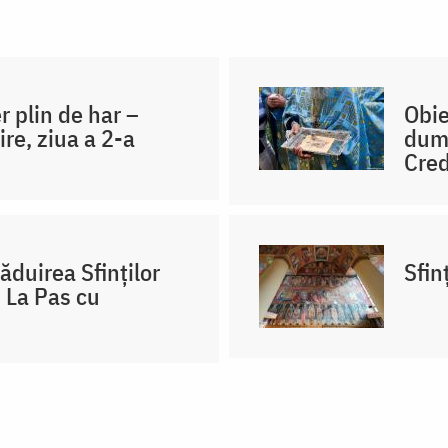
r plin de har –
Obie
re, ziua a 2-a
dumn
Cred
duirea Sfinților
Sfin
– La Pas cu