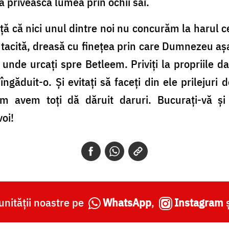
 privească lumea prin ochii săi.
 că nici unul dintre noi nu concurăm la harul c
e tacită, dreasă cu finețea prin care Dumnezeu aș
unde urcați spre Betleem. Priviți la propriile da
găduit-o. Și evitați să faceți din ele prilejuri 
m avem toți dă dăruit daruri. Bucurați-vă și î
voi!
nității noastre pe
WhatsApp
,
Instagram