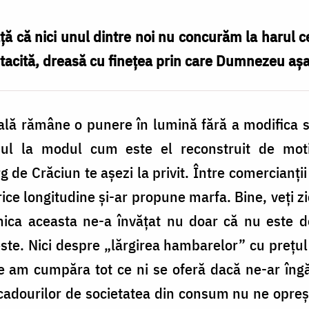
 că nici unul dintre noi nu concurăm la harul c
e tacită, dreasă cu finețea prin care Dumnezeu aș
ală rămâne o punere în lumină fără a modifica s
nul la modul cum este el reconstruit de mot
rg de Crăciun te așezi la privit. Între comercianți
orice longitudine și-ar propune marfa. Bine, veți 
ica aceasta ne-a învățat nu doar că nu este d
te. Nici despre „lărgirea hambarelor” cu prețul u
re am cumpăra tot ce ni se oferă dacă ne-ar îng
cadourilor de societatea din consum nu ne opreșt