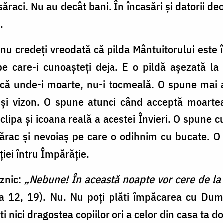
 săraci. Nu au decât bani. În încasări și datorii de
a.
nu credeți vreodată că pilda Mântuitorului este î
 care-i cunoașteți deja. E o pildă așezată la m
, că unde-i moarte, nu-i tocmeală. O spune mai 
ă și vizon. O spune atunci când acceptă moartea
 clipa și icoana reală a acestei Învieri. O spune 
 sărac și nevoiaș pe care o odihnim cu bucate. 
ției întru Împărăție.
aznic:
„Nebune! În această noapte vor cere de la ti
a 12, 19). Nu. Nu poți plăti împăcarea cu Dum
ti nici dragostea copiilor ori a celor din casa ta 