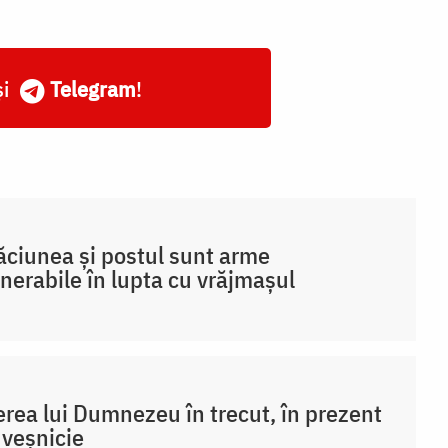
și
Telegram
!
ciunea și postul sunt arme
nerabile în lupta cu vrăjmașul
rea lui Dumnezeu în trecut, în prezent
n veșnicie