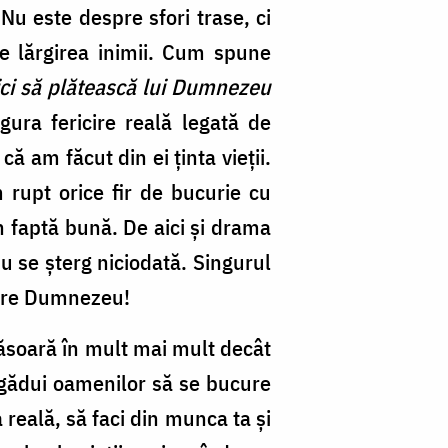
Nu este despre sfori trase, ci
re lărgirea inimii. Cum spune
ici să plătească lui Dumnezeu
gura fericire reală legată de
ă am făcut din ei ținta vieții.
m rupt orice fir de bucurie cu
în faptă bună. De aici și drama
u se șterg niciodată. Singurul
spre Dumnezeu!
ăsoară în mult mai mult decât
ă îngădui oamenilor să se bucure
 reală, să faci din munca ta și