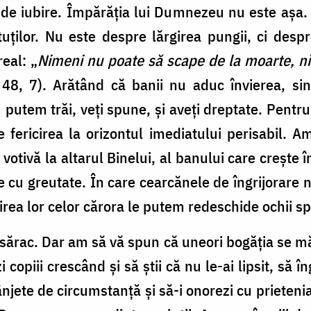
i de iubire. Împărăția lui Dumnezeu nu este așa. 
uților. Nu este despre lărgirea pungii, ci desp
eal: „
Nimeni nu poate să scape de la moarte, n
48, 7). Arătând că banii nu aduc învierea, sin
utem trăi, veți spune, și aveți dreptate. Pentru c
 fericirea la orizontul imediatului perisabil. A
votivă la altarul Binelui, al banului care crește 
e cu greutate. În care cearcănele de îngrijorare n
irea lor celor cărora le putem redeschide ochii 
 sărac. Dar am să vă spun că uneori bogăția se m
zi copiii crescând și să știi că nu le-ai lipsit, s
njete de circumstanță și să-i onorezi cu prietenia