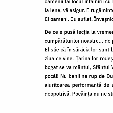
oamenii tăi locul întâlnirii c
la lene, vă asigur. E rugămin
Ci oameni. Cu suflet. Înveșnic
De ce e pusă lecția la vremea
cumpărăturilor noastre... de 
El știe că în sărăcia lor sunt 
ziua ce vine. Țarina lor rodeș
bogat se va mântui, Sfântul 
pocăi! Nu banii ne rup de Dumn
aiuritoarea performanță de 
deopotrivă. Pocăința nu ne st