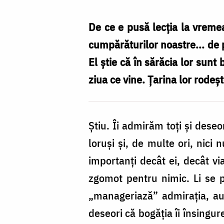
Necula
/
De ce e pusă lecția la vremea
Foto:
cumpărăturilor noastre... de 
Constantin
El știe că în sărăcia lor sunt 
Comici
ziua ce vine. Țarina lor rodeșt
Știu. Îi admirăm toți și deseo
loruși și, de multe ori, nici
importanți decât ei, decât vi
zgomot pentru nimic. Li se p
„manageriază” admirația, au
deseori că bogăția îi însingur