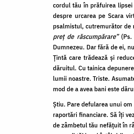
cordul tău în prăfuirea lipse
despre urcarea pe Scara virt
psalmistul, cutremurător de r
preț de răscumpărare”
(Ps. 
Dumnezeu. Dar fără de ei, nu p
Țintă care trădează și reduce
dăruitul. Cu tainica depunere 
lumii noastre. Triste. Asumat
mod de a avea bani este dăru
Știu. Pare defularea unui om
raportări financiare. Să îți ve
de zâmbetul tău nefățuit în râ