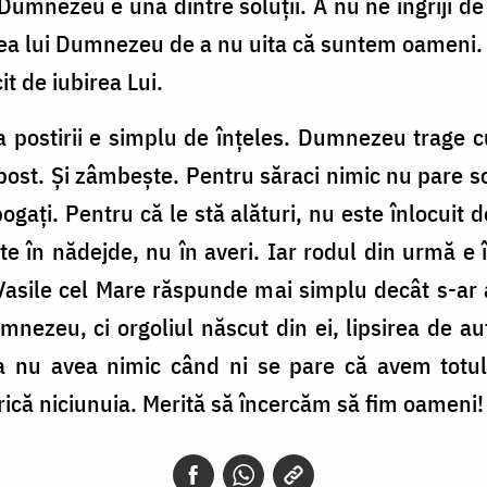
u Dumnezeu e una dintre soluții. A nu ne îngriji de
tea lui Dumnezeu de a nu uita că suntem oameni. 
it de iubirea Lui.
 postirii e simplu de înțeles. Dumnezeu trage cu
post. Și zâmbește. Pentru săraci nimic nu pare 
bogați. Pentru că le stă alături, nu este înlocuit d
te în nădejde, nu în averi. Iar rodul din urmă e 
Vasile cel Mare răspunde mai simplu decât s-ar a
ezeu, ci orgoliul născut din ei, lipsirea de aute
a nu avea nimic când ni se pare că avem totul.
rică niciunuia. Merită să încercăm să fim oameni!