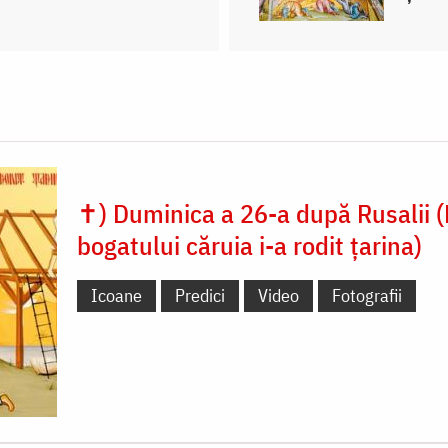
✝) Duminica a 26-a după Rusalii (
bogatului căruia i-a rodit țarina)
Icoane
Predici
Video
Fotografii