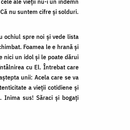
 cele ale vieții nu-i un îndemn
Că nu suntem cifre și solduri.
 ochiul spre noi și vede lista
schimbat. Foamea le e hrană și
e nici un idol și le poate dărui
întâlnirea cu El. Întrebat care
ștepta unii: Acela care se va
nticitate a vieții cotidiene și
 Inima sus! Săraci și bogați