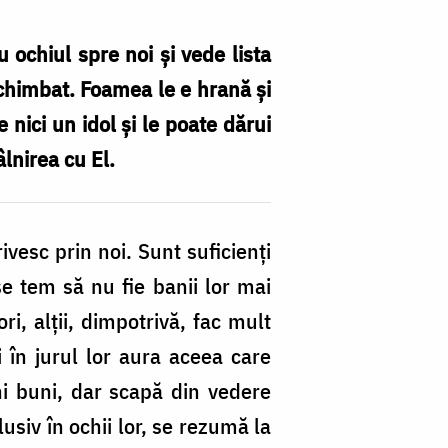
 ochiul spre noi și vede lista
schimbat. Foamea le e hrană și
e nici un idol și le poate dărui
âlnirea cu El.
ivesc prin noi. Sunt suficienți
se tem să nu fie banii lor mai
i, alții, dimpotrivă, fac mult
 în jurul lor aura aceea care
i buni, dar scapă din vedere
usiv în ochii lor, se rezumă la