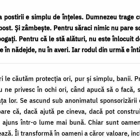
 postirii e simplu de înțeles. Dumnezeu trage cu
post. Și zâmbește. Pentru săraci nimic nu pare 
bogați. Pentru că le stă alături, nu este înlocuit d
e în nădejde, nu în averi. Iar rodul din urmă e înt
ri le căutăm protecția ori, pur și simplu, banii. Pr
 nu ne privesc în ochi ori, când apucă să o facă, 
ața lor. Se ascund sub anonimatul sponsorizării or
are că, dacă ajută pe cineva, dacă pot construi
 ajuns într-o lume mai bună. Chiar sunt oamen
ează. Îi transformă în oameni a căror valoare, incl