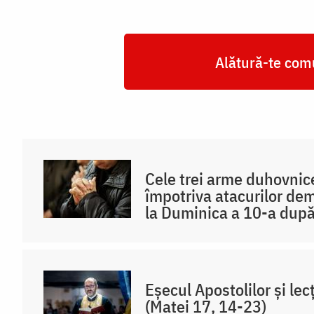
Alătură-te comu
Cele trei arme duhovnic
împotriva atacurilor de
la Duminica a 10-a după
Eșecul Apostolilor și lec
(Matei 17, 14-23)