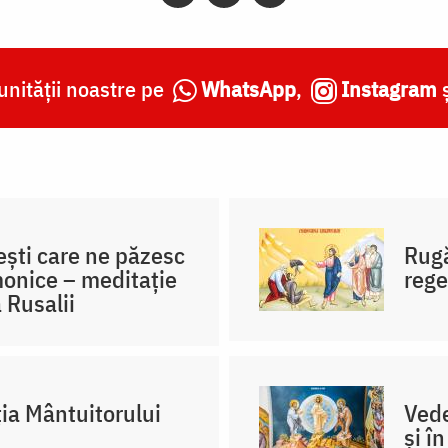
nității noastre pe
WhatsApp
,
Instagram
ești care ne păzesc
Rugă
monice – meditație
rege
 Rusalii
ția Mântuitorului
Vede
și î