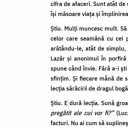
cifra de afaceri. Sunt atât de
își măsoare viața și împlinire
Știu. Mulți muncesc mult. Să 
celor care seamănă cu cei pe
arătându-le, atât de simplu
Lazăr și anonimul în porfir
spune când învie. Fără a-i ști
sfințim. Și fiecare mână de
lecția sărăcirii de dragul bogă
Știu. E dură lecția. Sună gro
pregătit ale cui vor fi?”
(Luc
facturi. Nu ai cum să suplineș