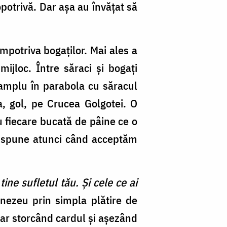
opotrivă. Dar așa au învățat să
mpotriva bogaților. Mai ales a
ijloc. Între săraci și bogați
amplu în parabola cu săracul
, gol, pe Crucea Golgotei. O
cu fiecare bucată de pâine ce o
O spune atunci când acceptăm
ne sufletul tău. Și cele ce ai
nezeu prin simpla plătire de
doar storcând cardul și așezând