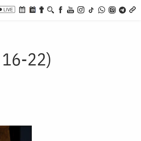
LIVE
09
, 16-22)