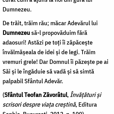
Dumnezeu.
De trăit, trăim rău; măcar Adevărul lui
Dumnezeu
să-l propovăduim fără
adaosuri! Astăzi pe toţi îi zăpăceşte
învălmăşeala de idei şi de legi. Trăim
vremuri grele! Dar Domnul îi păzeşte pe ai
Săi şi le îngăduie să vadă şi să simtă
palpabil Sfântul Adevăr.
(
Sfântul Teofan Zăvorâtul
,
Învățături și
scrisori despre viața creștină
, Editura
Sophia, București, 2012, p. 100)