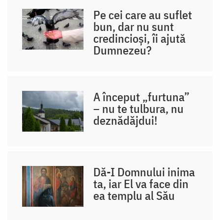
Pe cei care au suflet
bun, dar nu sunt
credincioși, îi ajută
Dumnezeu?
A început „furtuna”
– nu te tulbura, nu
deznădăjdui!
Dă-I Domnului inima
ta, iar El va face din
ea templu al Său