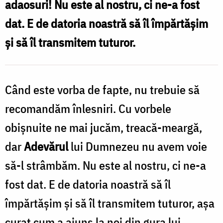
adaosuri! Nu este al nostru, ci ne-a fost
lui
dat. E de datoria noastră să îl împărtăşim
Dumnezeu
şi să îl transmitem tuturor.
/
Foto:
Oana
Când este vorba de fapte, nu trebuie să
Nechifor
recomandăm înlesniri. Cu vorbele
obişnuite ne mai jucăm, treacă-meargă,
dar
Adevărul
lui Dumnezeu nu avem voie
să-l strâmbăm. Nu este al nostru, ci ne-a
fost dat. E de datoria noastră să îl
împărtăşim şi să îl transmitem tuturor, aşa
curat cum a ajuns la noi din gura lui