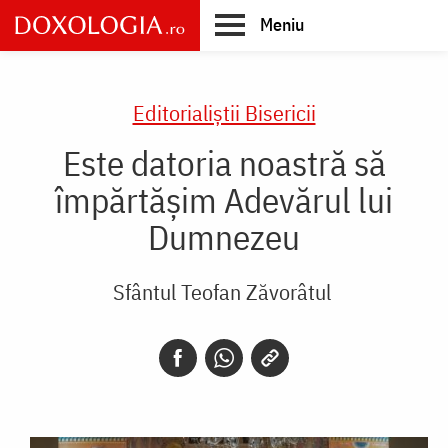
Skip
Meniu
to
main
Main
content
navigation
Editorialiștii Bisericii
Este datoria noastră să
împărtășim Adevărul lui
Dumnezeu
Sfântul Teofan Zăvorâtul