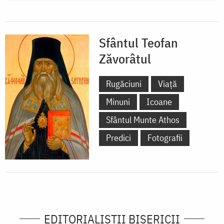
Sfântul Teofan
Zăvorâtul
Rugăciuni
Viață
Minuni
Icoane
Sfântul Munte Athos
Predici
Fotografii
EDITORIALIȘTII BISERICII