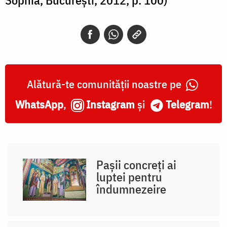
Alătură-te comunității noastre pe
WhatsApp
,
Instagram
și
Telegram
!
Pașii concreți ai
luptei pentru
îndumnezeire