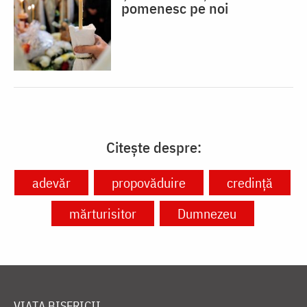
pomenesc pe noi
Citește despre:
adevăr
propovăduire
credință
mărturisitor
Dumnezeu
VIAȚA BISERICII