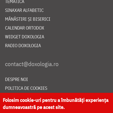
TEMATICĂ
SINAXAR ALFABETIC
MĂNĂSTIRI ȘI BISERICI
CALENDAR ORTODOX
WIDGET DOXOLOGIA
RADIO DOXOLOGIA
DESPRE NOI
POLITICA DE COOKIES
DONEAZĂ ONLINE PENTRU CATEDRALA NAȚIONALĂ
Folosim cookie-uri pentru a îmbunătăți experiența
dumneavoastră pe acest site.