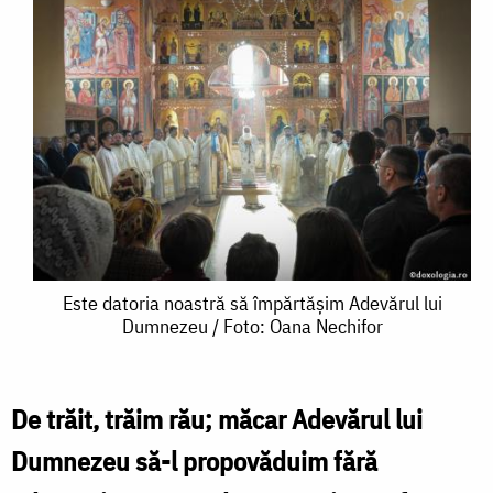
Este
Este datoria noastră să împărtășim Adevărul lui
Dumnezeu / Foto: Oana Nechifor
datoria
noastră
să
De trăit, trăim rău; măcar Adevărul lui
împărtășim
Dumnezeu să-l propovăduim fără
Adevărul