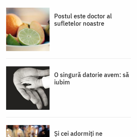
Postul este doctor al
sufletelor noastre
O singură datorie avem: să
iubim
Și cei adormiți ne