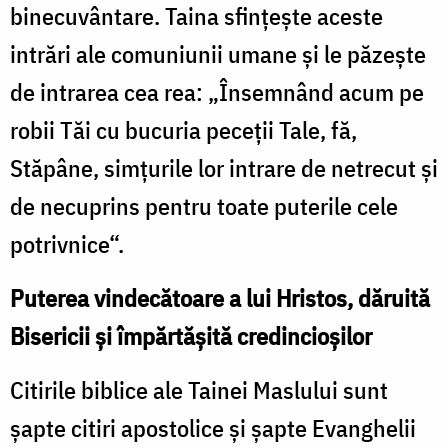
binecuvântare. Taina sfinţeşte aceste
intrări ale comuniunii umane şi le păzeşte
de intrarea cea rea: „Însemnând acum pe
robii Tăi cu bucuria peceţii Tale, fă,
Stăpâne, simţurile lor intrare de netrecut şi
de necuprins pentru toate puterile cele
potrivnice“.
Puterea vindecătoare a lui Hristos, dăruită
Bisericii şi împărtăşită credincioşilor
Citirile biblice ale Tainei Maslului sunt
şapte citiri apostolice şi şapte Evanghelii