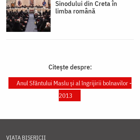
Sinodului din Creta în
limba română
Citește despre:
Anul Sfântului Maslu și al îngrijirii bolnavilor -
2013
VIAȚA BISERICII