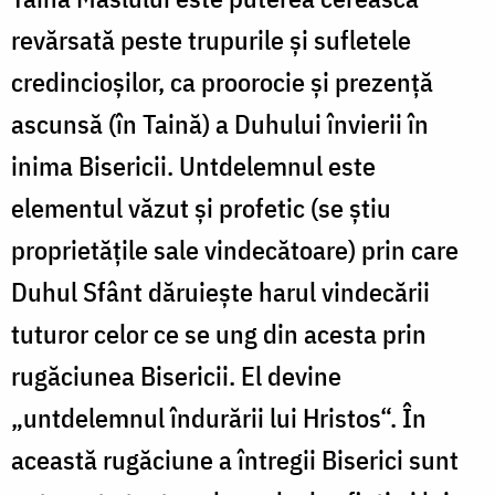
revărsată peste trupurile şi sufletele
credincioşilor, ca proorocie şi prezenţă
ascunsă (în Taină) a Duhului învierii în
inima Bisericii. Untdelemnul este
elementul văzut şi profetic (se ştiu
proprietăţile sale vindecătoare) prin care
Duhul Sfânt dăruieşte harul vindecării
tuturor celor ce se ung din acesta prin
rugăciunea Bisericii. El devine
„untdelemnul îndurării lui Hristos“. În
această rugăciune a întregii Biserici sunt