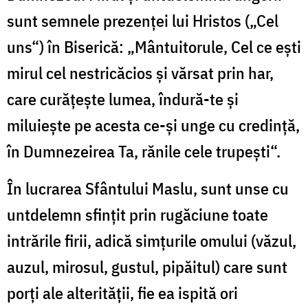
sunt semnele prezenţei lui Hristos („Cel
uns“) în Biserică: „Mântuitorule, Cel ce eşti
mirul cel nestricăcios şi vărsat prin har,
care curăţeşte lumea, îndură-te şi
miluieşte pe acesta ce-şi unge cu credinţă,
în Dumnezeirea Ta, rănile cele trupeşti“.
În lucrarea Sfântului Maslu, sunt unse cu
untdelemn sfinţit prin rugăciune toate
intrările firii, adică simţurile omului (văzul,
auzul, mirosul, gustul, pipăitul) care sunt
porţi ale alterităţii, fie ea ispită ori