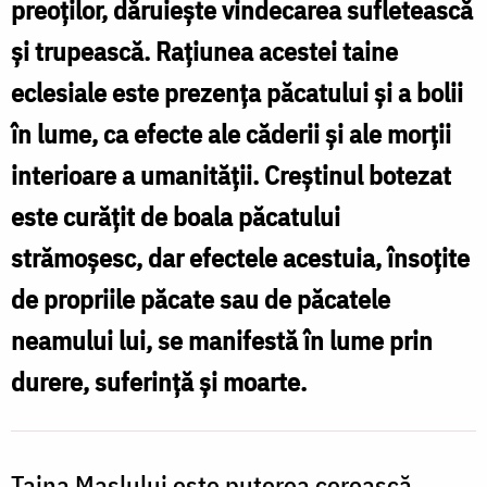
preoţilor, dăruieşte vindecarea sufletească
căi
şi trupească. Raţiunea acestei taine
spre
eclesiale este prezenţa păcatului şi a bolii
vindecare
în lume, ca efecte ale căderii şi ale morţii
interioare a umanităţii. Creştinul botezat
este curăţit de boala păcatului
strămoşesc, dar efectele acestuia, însoţite
de propriile păcate sau de păcatele
neamului lui, se manifestă în lume prin
durere, suferinţă şi moarte.
Taina Maslului este puterea cerească