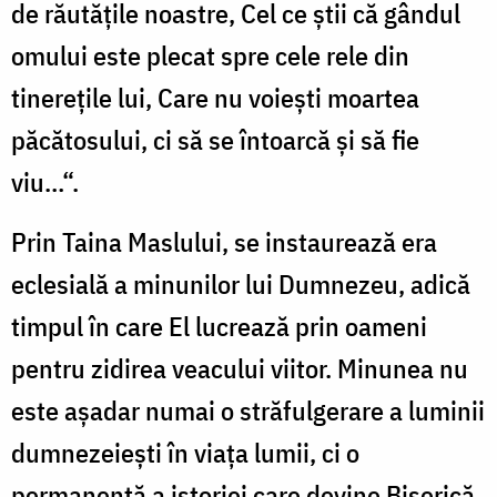
de răutăţile noastre, Cel ce ştii că gândul
omului este plecat spre cele rele din
tinereţile lui, Care nu voieşti moartea
păcătosului, ci să se întoarcă şi să fie
viu…“.
Prin Taina Maslului, se instaurează era
eclesială a minunilor lui Dumnezeu, adică
timpul în care El lucrează prin oameni
pentru zidirea veacului viitor. Minunea nu
este aşadar numai o străfulgerare a luminii
dumnezeieşti în viaţa lumii, ci o
permanenţă a istoriei care devine Biserică