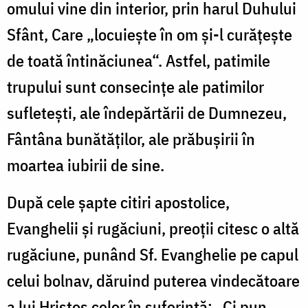
omului vine din interior, prin harul Duhului
Sfânt, Care „locuieşte în om şi-l curăţeşte
de toată întinăciunea“. Astfel, patimile
trupului sunt consecinţe ale patimilor
sufleteşti, ale îndepărtării de Dumnezeu,
Fântâna bunătăţilor, ale prăbuşirii în
moartea iubirii de sine.
După cele şapte citiri apostolice,
Evanghelii şi rugăciuni, preoţii citesc o altă
rugăciune, punând Sf. Evanghelie pe capul
celui bolnav, dăruind puterea vindecătoare
a lui Hristos celor în suferinţă: „Ci pun