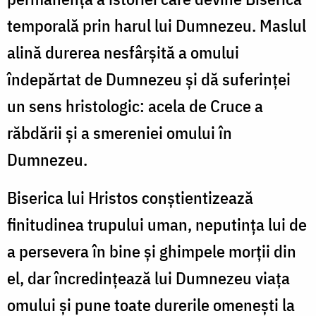
temporală prin harul lui Dumnezeu. Maslul
alină durerea nesfârşită a omului
îndepărtat de Dumnezeu şi dă suferinţei
un sens hristologic: acela de Cruce a
răbdării şi a smereniei omului în
Dumnezeu.
Biserica lui Hristos conştientizează
finitudinea trupului uman, neputinţa lui de
a persevera în bine şi ghimpele morţii din
el, dar încredinţează lui Dumnezeu viaţa
omului şi pune toate durerile omeneşti la