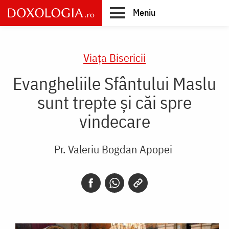
Skip
Meniu
to
main
Main
content
navigation
Viaţa Bisericii
Evangheliile Sfântului Maslu
sunt trepte şi căi spre
vindecare
Pr. Valeriu Bogdan Apopei