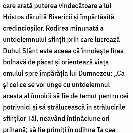
care arată puterea vindecătoare a lui
Hristos dăruită Bisericii şi împărtăşită
credincioşilor. Rodirea minunată a
untdelemnului sfinţit prin care lucrează
Duhul Sfânt este aceea că înnoieşte firea
bolnavă de păcat şi orientează viaţa
omului spre împărăţia lui Dumnezeu: „Ca
şi cei ce se vor unge cu untdelemnul
acesta al înnoirii să fie de temut pentru cei
potrivnici şi să strălucească în strălucirile
sfinţilor Tăi, neavând întinăciune ori
prihană; să fie primiţi în odihna Ta cea