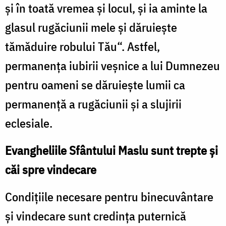
şi în toată vremea şi locul, şi ia aminte la
glasul rugăciunii mele şi dăruieşte
tămăduire robului Tău“. Astfel,
permanenţa iubirii veşnice a lui Dumnezeu
pentru oameni se dăruieşte lumii ca
permanenţă a rugăciunii şi a slujirii
eclesiale.
Evangheliile Sfântului Maslu sunt trepte şi
căi spre vindecare
Condiţiile necesare pentru binecuvântare
şi vindecare sunt credinţa puternică