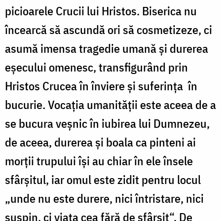
picioarele Crucii lui Hristos. Biserica nu
încearcă să ascundă ori să cosmetizeze, ci
asumă imensa tragedie umană şi durerea
eşecului omenesc, transfigurând prin
Hristos Crucea în înviere şi suferinţa în
bucurie. Vocaţia umanităţii este aceea de a
se bucura veşnic în iubirea lui Dumnezeu,
de aceea, durerea şi boala ca pinteni ai
morţii trupului îşi au chiar în ele însele
sfârşitul, iar omul este zidit pentru locul
„unde nu este durere, nici întristare, nici
suspin, ci viaţa cea fără de sfârşit“. De