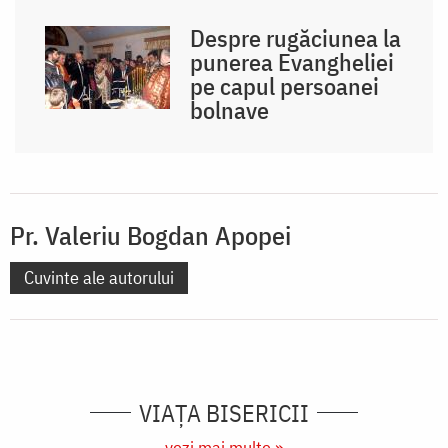
Despre rugăciunea la
punerea Evangheliei
pe capul persoanei
bolnave
Pr. Valeriu Bogdan Apopei
Cuvinte ale autorului
VIAŢA BISERICII
vezi mai multe »