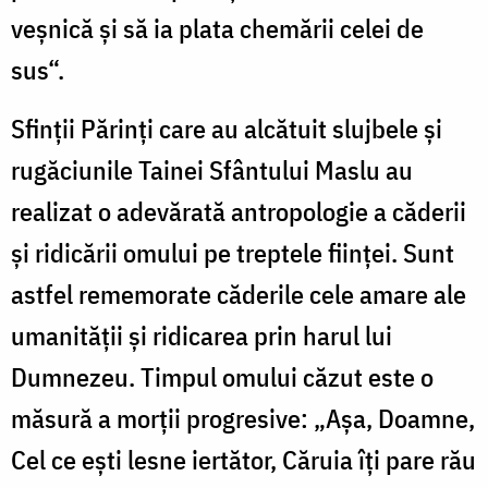
veşnică şi să ia plata chemării celei de
sus“.
Sfinţii Părinţi care au alcătuit slujbele şi
rugăciunile Tainei Sfântului Maslu au
realizat o adevărată antropologie a căderii
şi ridicării omului pe treptele fiinţei. Sunt
astfel rememorate căderile cele amare ale
umanităţii şi ridicarea prin harul lui
Dumnezeu. Timpul omului căzut este o
măsură a morţii progresive: „Aşa, Doamne,
Cel ce eşti lesne iertător, Căruia îţi pare rău