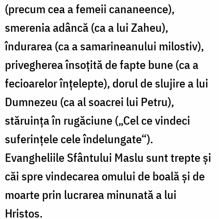
(precum cea a femeii cananeence),
smerenia adâncă (ca a lui Zaheu),
îndurarea (ca a samarineanului milostiv),
privegherea însoţită de fapte bune (ca a
fecioarelor înţelepte), dorul de slujire a lui
Dumnezeu (ca al soacrei lui Petru),
stăruinţa în rugăciune („Cel ce vindeci
suferinţele cele îndelungate“).
Evangheliile Sfântului Maslu sunt trepte şi
căi spre vindecarea omului de boală şi de
moarte prin lucrarea minunată a lui
Hristos.