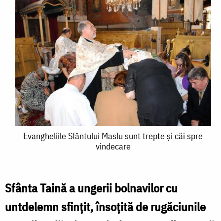
Evangheliile
Evangheliile Sfântului Maslu sunt trepte şi căi spre
vindecare
Sfântului
Maslu
sunt
Sfânta Taină a ungerii bolnavilor cu
trepte
untdelemn sfinţit, însoţită de rugăciunile
şi