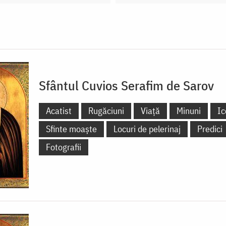
Sfântul Cuvios Serafim de Sarov
Acatist
Rugăciuni
Viață
Minuni
Ic
Sfinte moaște
Locuri de pelerinaj
Predici
Fotografii