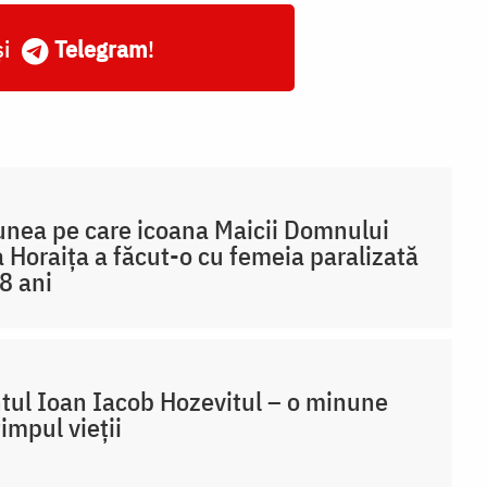
și
Telegram
!
nea pe care icoana Maicii Domnului
a Horaița a făcut-o cu femeia paralizată
8 ani
tul Ioan Iacob Hozevitul – o minune
timpul vieții