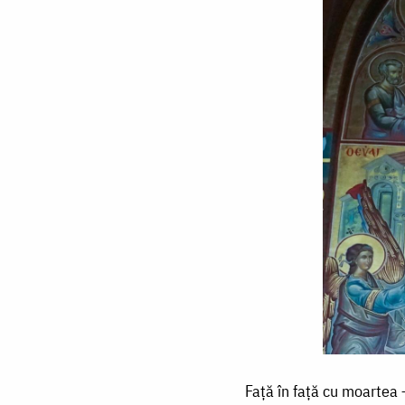
Față
Față în față cu moartea
în