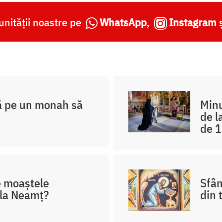
nității noastre pe
WhatsApp
,
Instagram
ă pe un monah să
Minu
de l
de 1
e moaștele
Sfân
 la Neamț?
din 