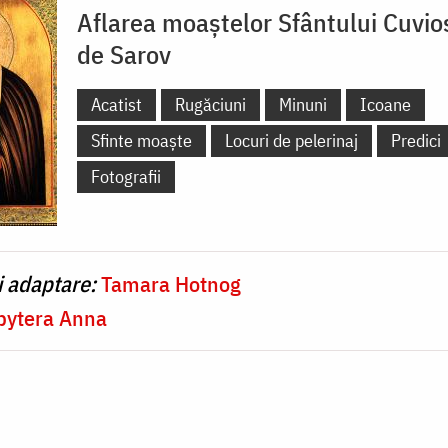
Aflarea moaștelor Sfântului Cuvio
de Sarov
Acatist
Rugăciuni
Minuni
Icoane
Sfinte moaște
Locuri de pelerinaj
Predici
Fotografii
i adaptare:
Tamara Hotnog
bytera Anna