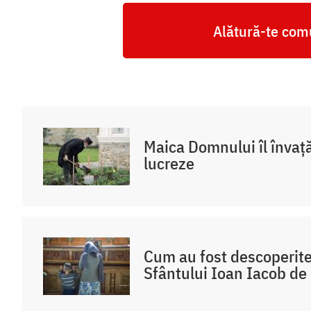
Alătură-te comu
Maica Domnului îl învaț
lucreze
Cum au fost descoperit
Sfântului Ioan Iacob de