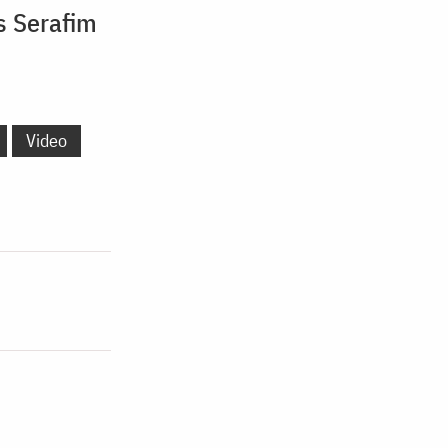
s Serafim
Video