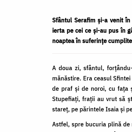
față
cu
Sfântul Serafim şi-a venit în
moartea
ierta pe cei ce şi-au pus în 
–
noaptea în suferinţe cumplite
Sfântul
Serafim
A doua zi, sfântul, forţându
de
mănăstire. Era ceasul Sfintei 
Sarov,
de praf şi de noroi, cu faţa 
din
Stupefiaţi, fraţii au vrut să
nou
stareţ, pe părintele Isaia şi 
salvat
de
Astfel, spre bucuria plină de