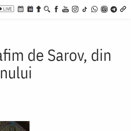
LIVE
06
afim de Sarov, din
nului