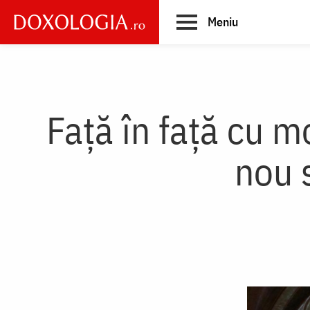
Skip
Meniu
to
main
Main
content
navigation
Față în față cu m
nou 