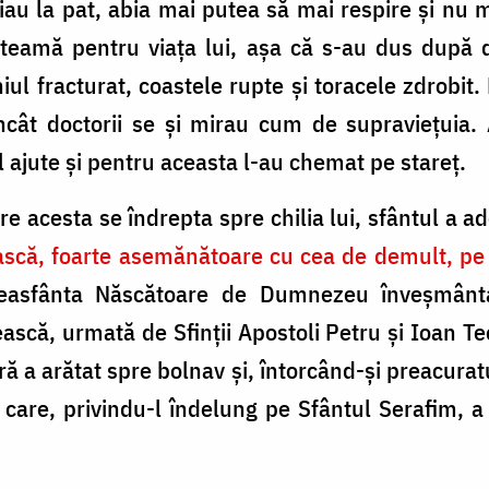
tuiau la pat, abia mai putea să mai respire și nu
e teamă pentru viaţa lui, aşa că s-au dus după
iul fracturat, coastele rupte şi toracele zdrobit.
cât doctorii se și mirau cum de supravieţuia. At
l ajute şi pentru aceasta l-au chemat pe stareţ.
e acesta se îndrepta spre chilia lui, sfântul a ado
rească, foarte asemănătoare cu cea de demult, pe
easfânta Născătoare de Dumnezeu înveşmântat
ască, urmată de Sfinţii Apostoli Petru şi Ioan Te
ră a arătat spre bolnav şi, întorcând-şi preacuratu
 care, privindu-l îndelung pe Sfântul Serafim, a