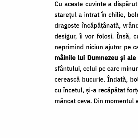
Cu aceste cuvinte a dispărut
stareţul a intrat în chilie, b
dragoste încăpăţânată, vrând
desigur, îi vor folosi. Însă,
neprimind niciun ajutor pe ca
mâinile lui Dumnezeu şi ale 
sfântului, celui pe care minu
cerească bucurie. Îndată, boln
cu încetul, şi-a recăpătat for
mâncat ceva. Din momentul ace