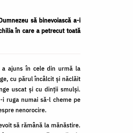
pe Dumnezeu să binevoiască a-i
hilia în care a petrecut toată
, a ajuns în cele din urmă la
ge, cu părul încâlcit şi năclăit
nge uscat şi cu dinţii smulşi.
 ci-i ruga numai să-l cheme pe
despre nenorocire.
nevoit să rămână la mănăstire.