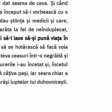
au dat seama de ceva. Şi când
, a început să-i vorbească cu o
u ştiinţa şi medicii și care,
 arăta la fel de neînduplecat,
 să-l lase să-şi pună viaţa în
t să se hotărască să facă voia
eva ceasuri într-o negrăită şi
rerile i-au încetat şi, încetul
 câţiva paşi, iar seara chiar a
ăşi luptelor lui duhovniceşti.