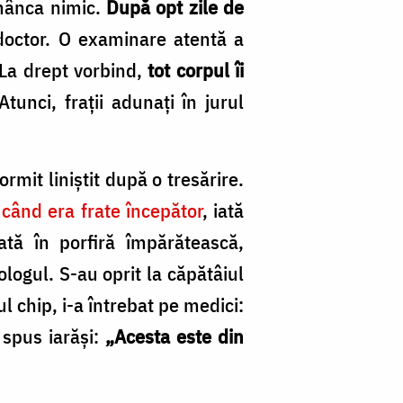
 mânca nimic.
După opt zile de
 doctor. O examinare atentă a
 La drept vorbind,
tot corpul îi
unci, fraţii adunaţi în jurul
rmit liniştit după o tresărire.
 când era frate începător
, iată
ă în porfiră împărătească,
ologul. S-au oprit la căpătâiul
l chip, i-a întrebat pe medici:
 spus iarăşi:
„Acesta este din