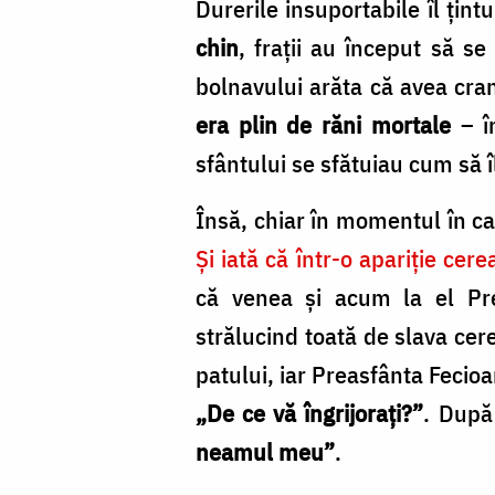
Maica
Durerile insuportabile îl ţin
Domnului
chin
, fraţii au început să s
/
bolnavului arăta că avea cran
Foto:
era plin de răni mortale
– în
Bogdan
sfântului se sfătuiau cum să î
Zamfirescu
Însă, chiar în momentul în car
Şi iată că într-o apariţie ce
că venea şi acum la el Pr
strălucind toată de slava cere
patului, iar Preasfânta Fecioa
„De ce vă îngrijoraţi?”
. După
neamul meu”
.