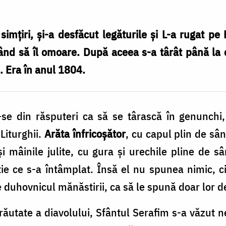
 simţiri, şi-a desfăcut legăturile şi L-a rugat 
gând să îl omoare. După aceea s-a târât până la c
. Era în anul 1804.
-se din răsputeri ca să se târască în genunchi
Liturghii.
Arăta înfricoşător
, cu capul plin de sân
şi mâinile julite, cu gura şi urechile pline de sâ
 ştie ce s-a întâmplat. Însă el nu spunea nimic,
pe duhovnicul mănăstirii, ca să le spună doar lor 
 răutate a diavolului, Sfântul Serafim s-a văzut 