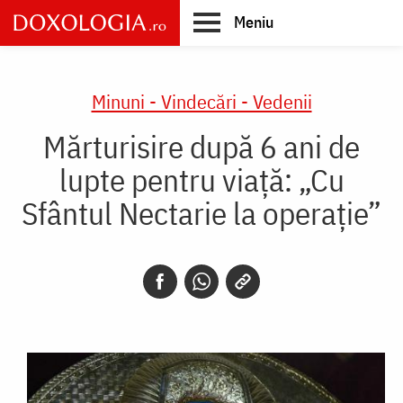
Skip
Meniu
to
main
Main
content
navigation
Minuni - Vindecări - Vedenii
Mărturisire după 6 ani de
lupte pentru viață: „Cu
Sfântul Nectarie la operație”