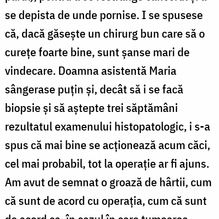
se depista de unde pornise. I se spusese
că, dacă găsește un chirurg bun care să o
curețe foarte bine, sunt șanse mari de
vindecare. Doamna asistentă Maria
sângerase puțin și, decât să i se facă
biopsie și să aștepte trei săptămâni
rezultatul examenului histopatologic, i s-a
spus că mai bine se acționează acum căci,
cel mai probabil, tot la operație ar fi ajuns.
Am avut de semnat o groază de hârtii, cum
că sunt de acord cu operația, cum că sunt
de acord ca, în cazul în care tumoarea,