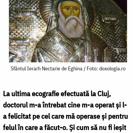
Sfântul
Sfântul Ierarh Nectarie de Eghina / Foto: doxologia.ro
Ierarh
Nectarie
La ultima ecografie efectuată la Cluj,
de
doctorul m-a întrebat cine m-a operat și l-
Eghina
a felicitat pe cel care mă operase și pentru
/
felul în care a făcut-o. Și cum să nu fi ieșit
Foto: