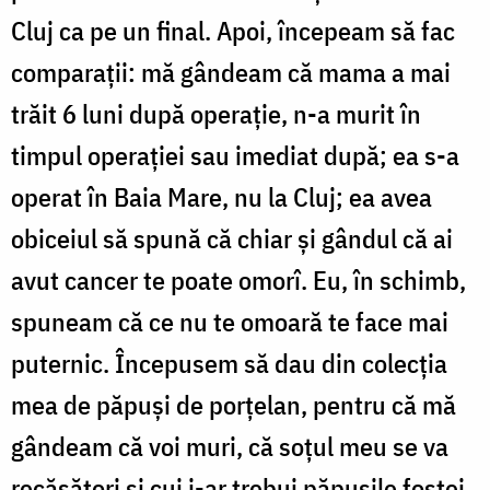
Cluj ca pe un final. Apoi, începeam să fac
comparații: mă gândeam că mama a mai
trăit 6 luni după operație, n-a murit în
timpul operației sau imediat după; ea s-a
operat în Baia Mare, nu la Cluj; ea avea
obiceiul să spună că chiar și gândul că ai
avut cancer te poate omorî. Eu, în schimb,
spuneam că ce nu te omoară te face mai
puternic. Începusem să dau din colecția
mea de păpuși de porțelan, pentru că mă
gândeam că voi muri, că soțul meu se va
recăsători și cui i-ar trebui păpușile fostei