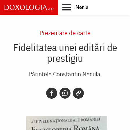
Skip
Meniu
to
main
Main
content
navigation
Prezentare de carte
Fidelitatea unei editări de
prestigiu
Părintele Constantin Necula