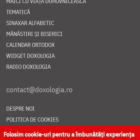
MAICI CU VIAȚĂ DUHOVNICEASCĂ
TEMATICĂ
SINAXAR ALFABETIC
MĂNĂSTIRI ȘI BISERICI
CALENDAR ORTODOX
WIDGET DOXOLOGIA
RADIO DOXOLOGIA
DESPRE NOI
POLITICA DE COOKIES
DONEAZĂ ONLINE PENTRU CATEDRALA NAȚIONALĂ
Folosim cookie-uri pentru a îmbunătăți experiența