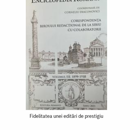
Fidelitatea
Fidelitatea unei editări de prestigiu
unei