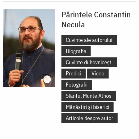
Părintele Constantin
Necula
Cuvinte ale autorului
Biografie
Cuvinte duhovnicești
Predici
Video
Fotografii
Sfântul Munte Athos
Mănăstiri și biserici
Articole despre autor