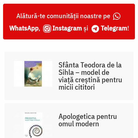
Alătură-te comunității noastre pe
WhatsApp
,
Instagram
și
Telegram
!
Sfânta Teodora de la
Sihla – model de
viaţă creştină pentru
micii cititori
Apologetica pentru
omul modern