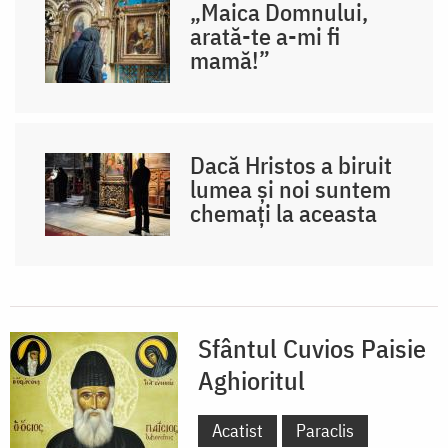
„Maica Domnului,
arată-te a-mi fi
mamă!”
Dacă Hristos a biruit
lumea și noi suntem
chemați la aceasta
Sfântul Cuvios Paisie
Aghioritul
Acatist
Paraclis