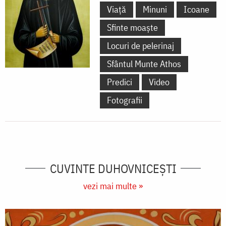
Viață
Minuni
Icoane
Sfinte moaște
Locuri de pelerinaj
Sfântul Munte Athos
Predici
Video
Fotografii
CUVINTE DUHOVNICEȘTI
vezi mai multe »