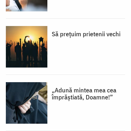
Să prețuim prietenii vechi
„Adună mintea mea cea
împrăștiată, Doamne!”