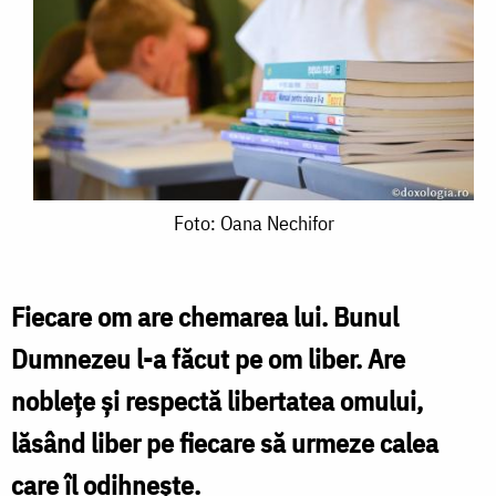
Foto:
Foto: Oana Nechifor
Oana
Nechifor
Fiecare om are chemarea lui. Bunul
Dumnezeu l-a făcut pe om liber. Are
noblețe și respectă libertatea omului,
lăsând liber pe fiecare să urmeze calea
care îl odihnește.