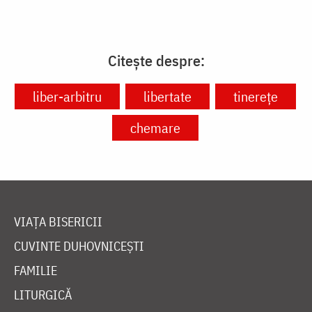
Citește despre:
liber-arbitru
libertate
tinerețe
chemare
VIAȚA BISERICII
CUVINTE DUHOVNICEȘTI
FAMILIE
LITURGICĂ