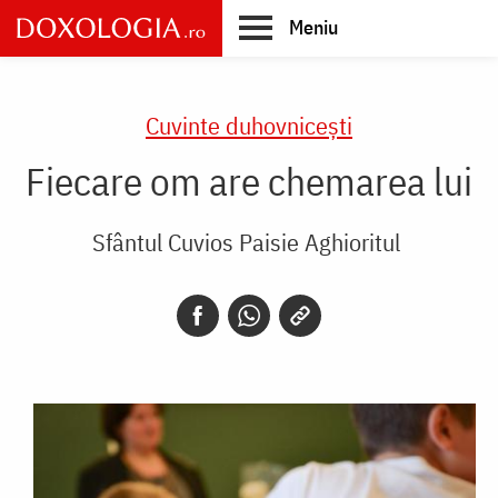
Skip
Meniu
to
main
Main
content
navigation
Cuvinte duhovnicești
Fiecare om are chemarea lui
Sfântul Cuvios Paisie Aghioritul