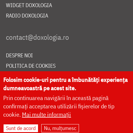
WIDGET DOXOLOGIA
RADIO DOXOLOGIA
DESPRE NOI
POLITICA DE COOKIES
DONEAZĂ ONLINE PENTRU CATEDRALA NAȚIONALĂ
Folosim cookie-uri pentru a îmbunătăți experiența
dumneavoastră pe acest site.
Prin continuarea navigării în această pagină
LIVE
confirmați acceptarea utilizării fișierelor de tip
cookie.
Mai multe informații
Site dezvoltat de
DOXOLOGIA MEDIA
,
Sunt de acord
Nu, mulțumesc