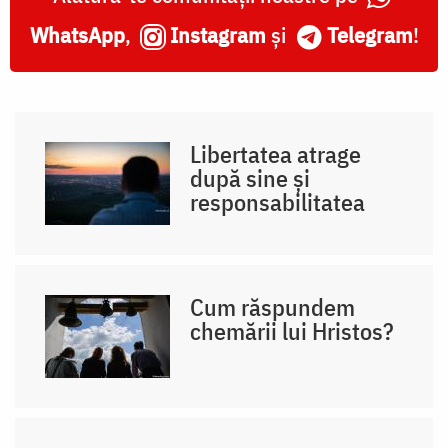
WhatsApp
,
Instagram
și
Telegram
!
Libertatea atrage
după sine și
responsabilitatea
Cum răspundem
chemării lui Hristos?