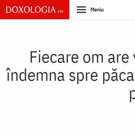
Skip
Meniu
to
main
Main
content
navigation
Fiecare om are v
îndemna spre păcat 