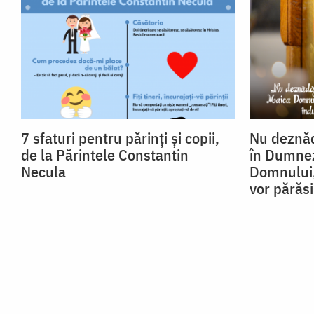
7 sfaturi pentru părinți și copii,
Nu deznăd
de la Părintele Constantin
în Dumnez
Necula
Domnului,
vor părăsi