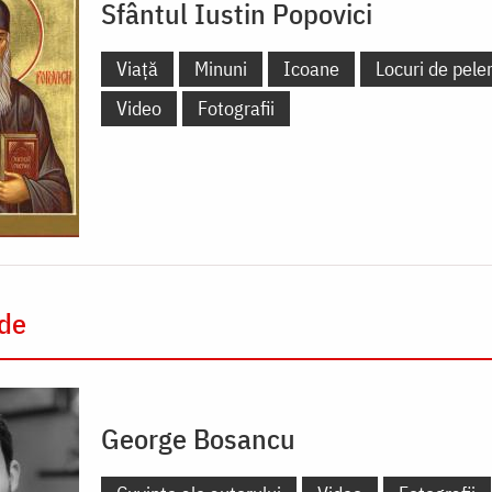
Sfântul Iustin Popovici
Viață
Minuni
Icoane
Locuri de peler
Video
Fotografii
 de
George Bosancu