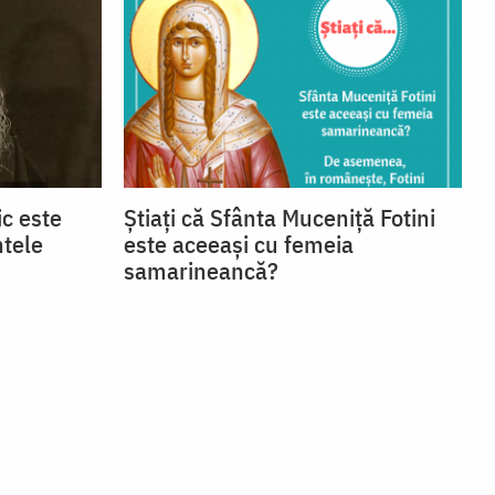
c este
Știați că Sfânta Muceniță Fotini
ntele
este aceeași cu femeia
samarineancă?