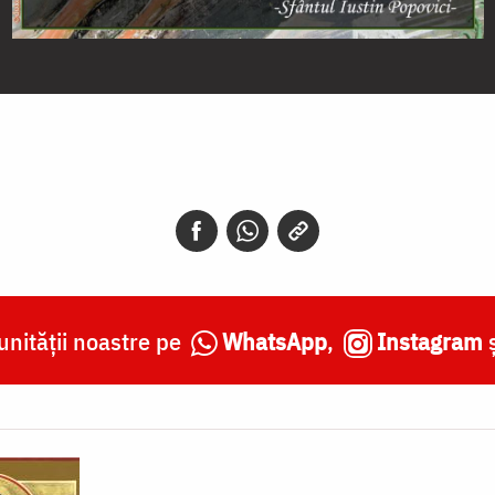
nității noastre pe
WhatsApp
,
Instagram