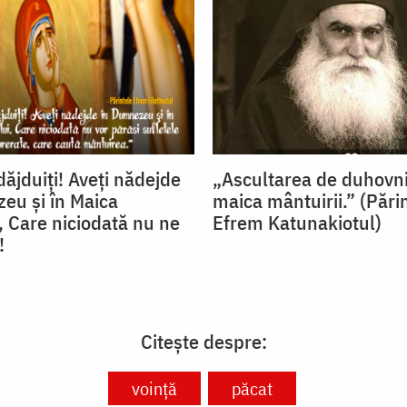
ăjduiţi! Aveţi nădejde
„Ascultarea de duhovni
eu şi în Maica
maica mântuirii.” (Pări
 Care niciodată nu ne
Efrem Katunakiotul)
!
Citește despre:
voință
păcat