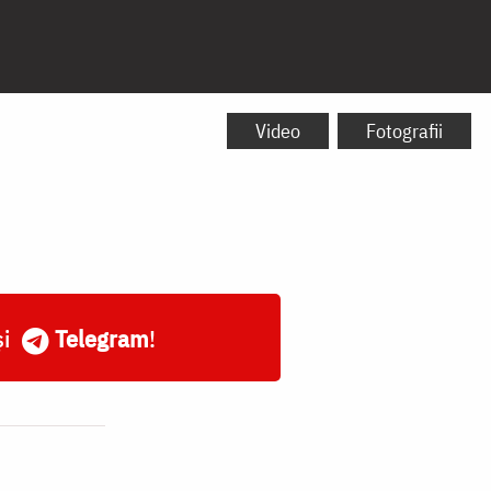
Video
Fotografii
și
Telegram
!