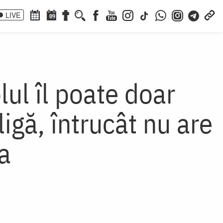
LIVE
09
lul îl poate doar
igă, întrucât nu are
a