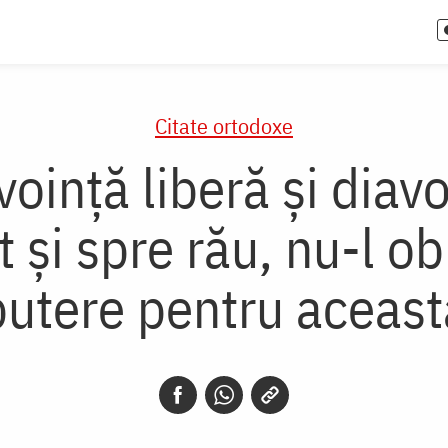
Citate ortodoxe
oință liberă și diavo
și spre rău, nu-l obl
putere pentru aceast