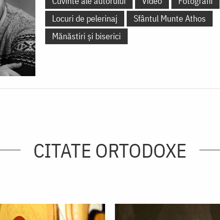
Cuvinte ale autorului
Video
Fotografii
Locuri de pelerinaj
Sfântul Munte Athos
Mănăstiri și biserici
CITATE ORTODOXE