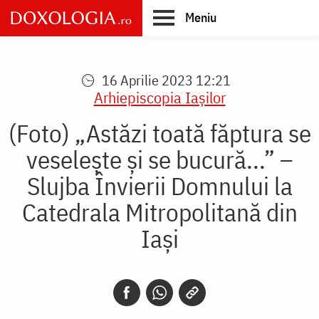
Skip
Meniu
to
main
Main
content
navigation
16 Aprilie 2023 12:21
Arhiepiscopia Iaşilor
(Foto) „Astăzi toată făptura se
veselește și se bucură...” –
Slujba Învierii Domnului la
Catedrala Mitropolitană din
Iași