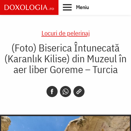
Skip
Meniu
to
main
Main
content
navigation
Locuri de pelerinaj
(Foto) Biserica Întunecată
(Karanlık Kilise) din Muzeul în
aer liber Goreme – Turcia