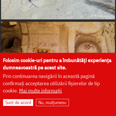
Folosim cookie-uri pentru a îmbunătăți experiența
dumneavoastră pe acest site.
Prin continuarea navigării în această pagină
confirmați acceptarea utilizării fișierelor de tip
cookie.
Mai multe informații
Sunt de acord
Nu, mulțumesc