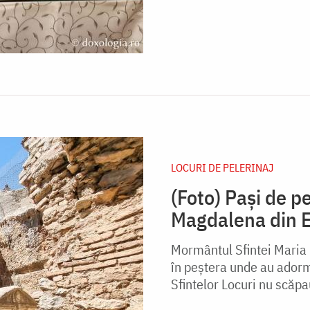
LOCURI DE PELERINAJ
(Foto) Pași de p
Magdalena din E
Mormântul Sfintei Maria M
în peștera unde au adormit
Sfintelor Locuri nu scăpau