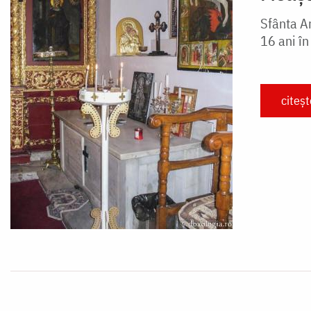
Sfânta Ar
16 ani în
citeș