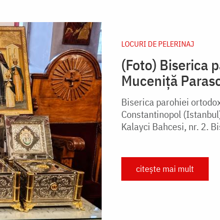
LOCURI DE PELERINAJ
(Foto) Biserica 
Muceniță Parasc
Biserica parohiei ortod
Constantinopol (Istanbul)
Kalayci Bahcesi, nr. 2. Bi
citește mai mult