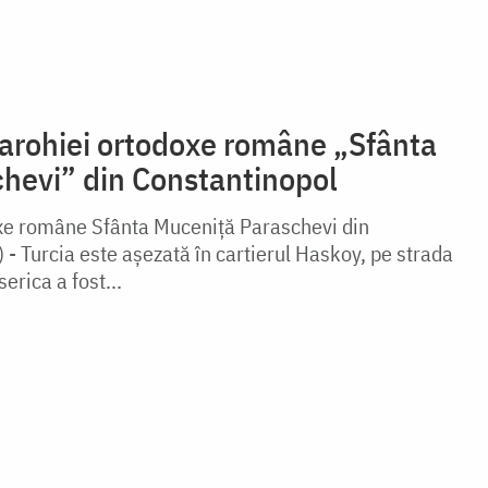
parohiei ortodoxe române „Sfânta
hevi” din Constantinopol
oxe române Sfânta Muceniță Paraschevi din
 - Turcia este așezată în cartierul Haskoy, pe strada
serica a fost...