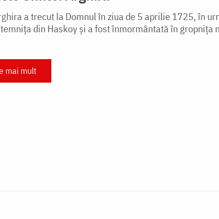
ghira a trecut la Domnul în ziua de 5 aprilie 1725, în ur
 temnița din Haskoy și a fost înmormântată în gropnița no
te mai mult