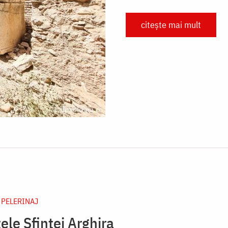
citește mai mult
 PELERINAJ
ele Sfintei Arghira