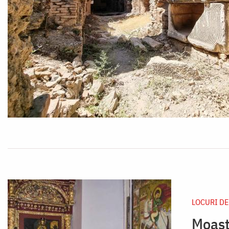
LOCURI DE
Moașt