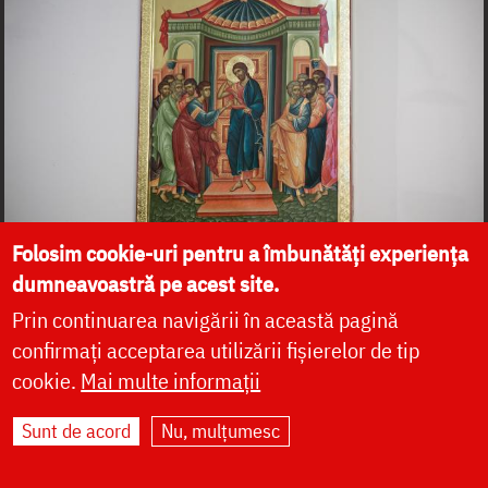
Folosim cookie-uri pentru a îmbunătăți experiența
dumneavoastră pe acest site.
Prin continuarea navigării în această pagină
confirmați acceptarea utilizării fișierelor de tip
cookie.
Mai multe informații
Sunt de acord
Nu, mulțumesc