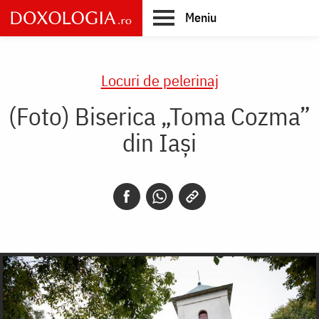
Skip
Meniu
to
main
Main
content
navigation
Locuri de pelerinaj
(Foto) Biserica „Toma Cozma”
din Iași