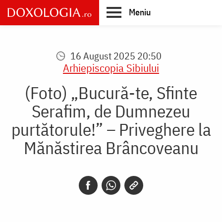
Skip
Meniu
to
main
Main
content
navigation
16 August 2025 20:50
Arhiepiscopia Sibiului
(Foto) „Bucură-te, Sfinte
Serafim, de Dumnezeu
purtătorule!” – Priveghere la
Mănăstirea Brâncoveanu