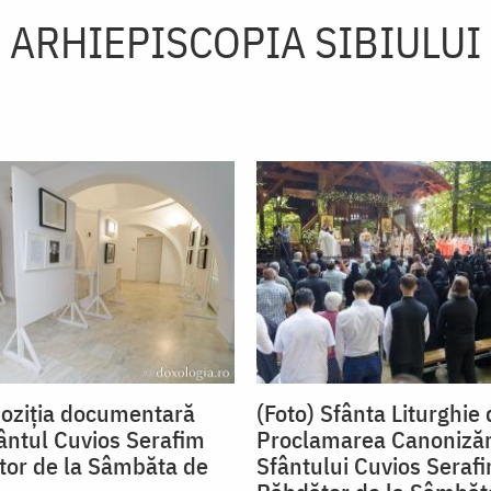
ARHIEPISCOPIA SIBIULUI
poziția documentară
(Foto) Sfânta Liturghie 
ântul Cuvios Serafim
Proclamarea Canonizăr
tor de la Sâmbăta de
Sfântului Cuvios Serafi