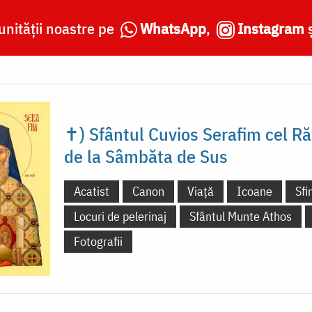
nității noastre pe
WhatsApp
,
Instagram
✝) Sfântul Cuvios Serafim cel R
de la Sâmbăta de Sus
Acatist
Canon
Viață
Icoane
Sfi
Locuri de pelerinaj
Sfântul Munte Athos
Fotografii