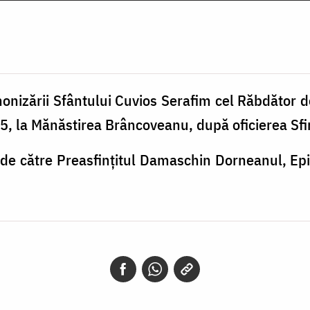
nizării Sfântului Cuvios Serafim cel Răbdător d
, la Mănăstirea Brâncoveanu, după oficierea Sfint
t de către Preasfințitul Damaschin Dorneanul, Epi