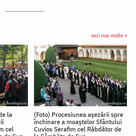
vezi mai multe »
de la
(Foto) Procesiunea așezării spre
ii
închinare a moaștelor Sfântului
m cel
Cuvios Serafim cel Răbdător de