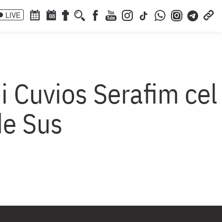
LIVE
08
i Cuvios Serafim cel
de Sus