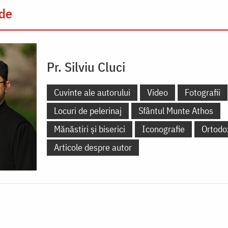
 de
Pr. Silviu Cluci
Cuvinte ale autorului
Video
Fotografii
Locuri de pelerinaj
Sfântul Munte Athos
Mănăstiri și biserici
Iconografie
Ortodo
Articole despre autor