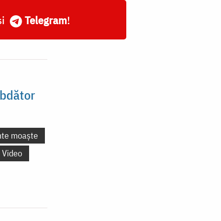
și
Telegram
!
ăbdător
nte moaște
Video