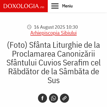
Skip
Meniu
to
main
Main
content
navigation
16 August 2025 10:30
Arhiepiscopia Sibiului
(Foto) Sfânta Liturghie de la
Proclamarea Canonizării
Sfântului Cuvios Serafim cel
Răbdător de la Sâmbăta de
Sus