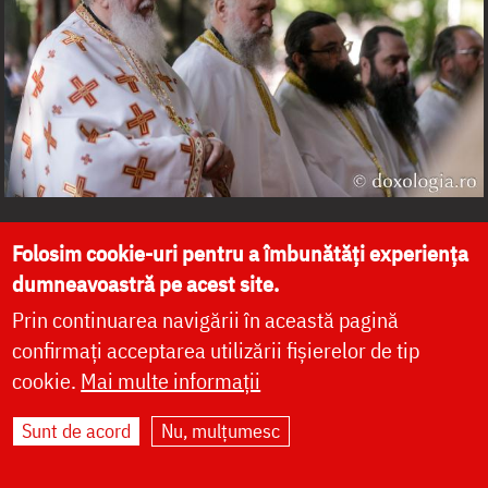
Folosim cookie-uri pentru a îmbunătăți experiența
dumneavoastră pe acest site.
Prin continuarea navigării în această pagină
confirmați acceptarea utilizării fișierelor de tip
cookie.
Mai multe informații
Sunt de acord
Nu, mulțumesc